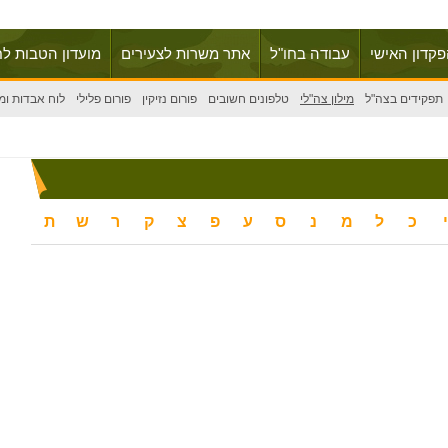
פקדון האישי
עבודה בחו"ל
אתר משרות לצעירים
מועדון הטבות לח
תפקידים בצה"ל
מילון צה"לי
טלפונים חשובים
פורום נזיקין
פורום פלילי
לוח אבדות ומ
י
כ
ל
מ
נ
ס
ע
פ
צ
ק
ר
ש
ת