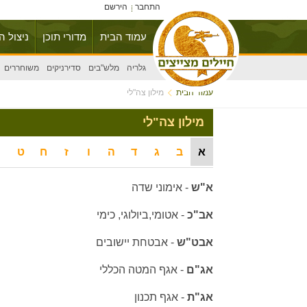
התחבר
הירשם
עמוד הבית
מדורי תוכן
ניצול ה
גלריה
מלש"בים
סדירניקים
משוחררים
עמוד הבית
מילון צה"לי
מילון צה"לי
א
ב
ג
ד
ה
ו
ז
ח
ט
א"ש
-
אימוני שדה
אב"כ
-
אטומי,ביולוגי, כימי
אבט"ש
- אבטחת יישובים
אג"ם
-
אגף המטה הכללי
אג"ת
-
אגף תכנון