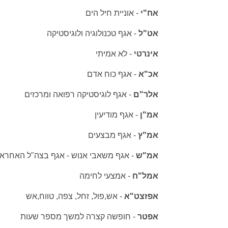
אח"י
- אוניית חיל הים
אט"ל
-
אגף טכנולוגיה ולוגיסטיקה
אינרטי
- לא אמיתי
אכ"א
-
אגף כוח אדם
אלר"ם
-
אגף לוגיסטיקה רפואה ומרכזים
אמ"ן
-
אגף מודיעין
אמ"ץ
-
אגף מבצעים
אמ"ש
-
אגף משאבי אנוש - אגף בצה"ל האחראי
אמל"ח
-
אמצעי לחימה
אפזצט"א
-
אש,פול, זחל, צפה, טווח,אש
אפטר
-
חופשה קצרה למשך מספר שעות