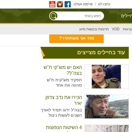
כתבו לנו
פרסמו אצלנו
יילים
ציאות
VOD
תרומות ובקשות סיוע
מתי אני משתחרר?
עוד בחיילים מצייצים
האם יש מש"קי ת"ש
בצה"ל?
תפקיד מש"קית ת"ש
מהווה את אחד
מהתפקידים המזוהים
יותר עם נשים מאשר
הכירו את נדב צדוק
גברים בצה"ל. מדובר על
יאיר
תפקיד המקביל לתפקיד
בצה"ל ידעו תמיד לאורך
של עובדת סוציאלית
השנים לעשות ניצול
ויועצת בבתי הספר,
מיטיבי של כוח האדם
כשבצה"ל רואים הכרח
שלו ידע נרחב בתחומים
4 השיטות הנפוצות
להכשיר גם גברים לאותו
רבים עימו הגיעו