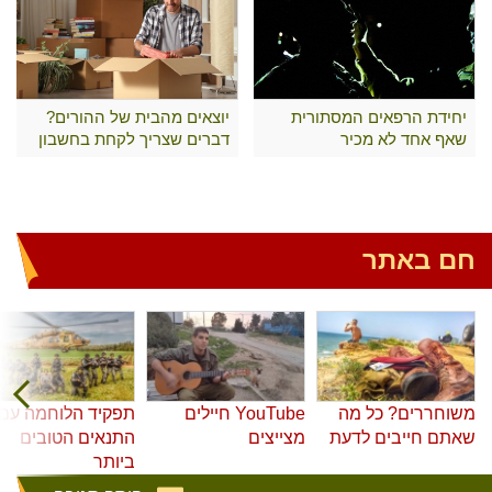
יחידת הרפאים המסתורית
יוצאים מהבית של ההורים?
שאף אחד לא מכיר
דברים שצריך לקחת בחשבון
חם באתר
משוחררים? כל מה
YouTube חיילים
תפקיד הלוחמה עם
שאתם חייבים לדעת
מצייצים
התנאים הטובים
ביותר