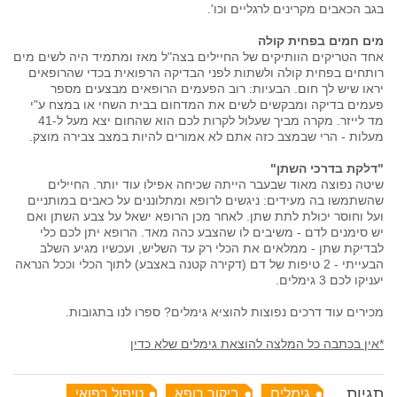
בגב הכאבים מקרינים לרגליים וכו'.
מים חמים בפחית קולה
אחד הטריקים הוותיקים של החיילים בצה"ל מאז ומתמיד היה לשים מים
רותחים בפחית קולה ולשתות לפני הבדיקה הרפואית בכדי שהרופאים
יראו שיש לך חום. הבעיות: רוב הפעמים הרופאים מבצעים מספר
פעמים בדיקה ומבקשים לשים את המדחום בבית השחי או במצח ע"י
מד לייזר. מקרה מביך שעלול לקרות לכם הוא שהחום יצא מעל ל-41
מעלות - הרי שבמצב כזה אתם לא אמורים להיות במצב צבירה מוצק.
"דלקת בדרכי השתן"
שיטה נפוצה מאוד שבעבר הייתה שכיחה אפילו עוד יותר. החיילים
שהשתמשו בה מעידים: ניגשים לרופא ומתלוננים על כאבים במותניים
ועל וחוסר יכולת לתת שתן. לאחר מכן הרופא ישאל על צבע השתן ואם
יש סימנים לדם - משיבים לו שהצבע כהה מאד. הרופא יתן לכם כלי
לבדיקת שתן - ממלאים את הכלי רק עד השליש, ועכשיו מגיע השלב
הבעייתי - 2 טיפות של דם (דקירה קטנה באצבע) לתוך הכלי וככל הנראה
יעניקו לכם 3 גימלים.
מכירים עוד דרכים נפוצות להוציא גימלים? ספרו לנו בתגובות.
*אין בכתבה כל המלצה להוצאת גימלים שלא כדין
תגיות
גימלים
ביקור רופא
טיפול רפואי