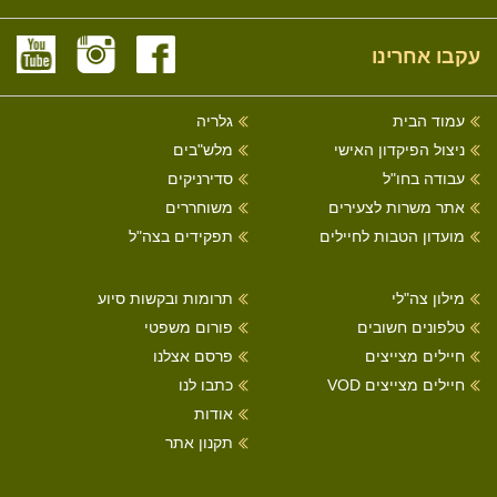
עקבו אחרינו
עמוד הבית
גלריה
ניצול הפיקדון האישי
מלש"בים
עבודה בחו"ל
סדירניקים
אתר משרות לצעירים
משוחררים
מועדון הטבות לחיילים
תפקידים בצה"ל
מילון צה"לי
תרומות ובקשות סיוע
טלפונים חשובים
פורום משפטי
חיילים מצייצים
פרסם אצלנו
חיילים מצייצים VOD
כתבו לנו
אודות
תקנון אתר