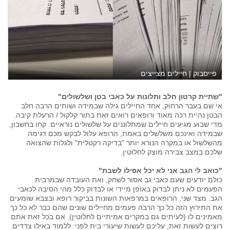
פייסבוק | חיילים מצייצים
"שתיית קרטון חלב ותלונות על כאבי בטן ושלשולים"
אי שם בעבר הרחוק, אחד החיילים גילה שבמידה ושותים הרבה חלב
הבטן נהיית רכה מאוד ורופאים רואים זאת בתור קלקול / הרעלת קיבה.
מדי שבוע מגיעים חיילים שמתלוננים על שלשולים נוראיים. קחו בחשבון,
שבמידה ואינכם משלשלים באמת, הרופא עלול לבקש מכם דגימה
מהשלשול או במקרה הנורא יותר "בדיקה רקטלית" ולגלות שהצואה
שלכם במצב צבירה מוצק לחלוטין.
"כואב לי הגב אני לא יכל אפילו לשבת"
כולם יודעים שעם כאבי גב אסור לשחק, ואת העובדה שבמרבית
הפעמים לא ניתן לבדוק באופן מיידי או לבדוק כלל מהי הסיבה לכאבי
הגב. מצד שני, הרופאים במרפאות השונות בביקור רופא ובצבא שומעים
את התירוץ הזה כל כך הרבה פעמים מחיילים שונים שהם כבר לא כל כך
מאמינים לו (לעיתים גם במקרים אמיתיים לחלוטין). אם בכל זאת אתם
רוצים לעשות זאת, עליכם לעשות שיעורי בית לפני: ללמוד באילו צדדים