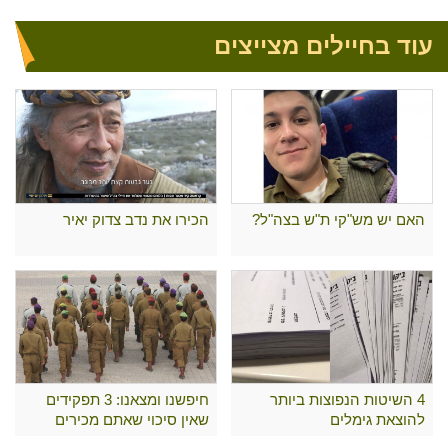
לעבור
עוד בחיילים מצייצים
האם יש מש"קי ת"ש בצה"ל?
הכירו את נדב צדוק יאיר
4 השיטות הנפוצות ביותר
חיפשנו ומצאנו: 3 תפקידים
להוצאת גימלים
שאין סיכוי שאתם מכירים