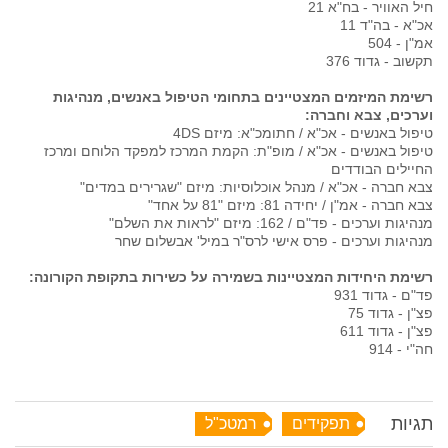
חיל האוויר - בח"א 21
אכ"א - בה"ד 11
אמ"ן - 504
תקשוב - גדוד 376
רשימת המיזמים המצטיינים בתחומי הטיפול באנשים, מנהיגות
וערכים, צבא וחברה
:
טיפול באנשים - אכ"א / חתומכ"א: מיזם 4DS
טיפול באנשים - אכ"א / מופ"ת: הקמת המרכז למפקד הלוחם ומרכז
החיילים הבודדים
צבא חברה - אכ"א / מנהל אוכלוסיות: מיזם "שגרירים במדים"
צבא חברה - אמ"ן / יחידה 81: מיזם "81 על אחד"
מנהיגות וערכים - פד"ם / 162: מיזם "לראות את השלם"
מנהיגות וערכים - פרס אישי לרס"ר במיל' אבשלום שחר
רשימת היחידות המצטיינות בשמירה על כשירות בתקופת הקורונה
:
פד"ם - גדוד 931
פצ"ן - גדוד 75
פצ"ן - גדוד 611
חה"י - 914
תגיות
תפקידים
רמטכ"ל