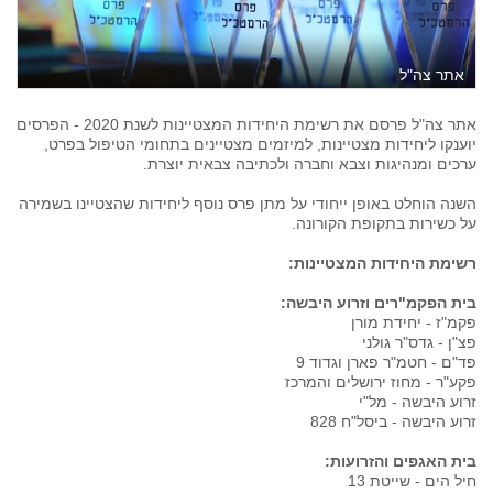
אתר צה"ל
אתר צה"ל פרסם את רשימת היחידות המצטיינות לשנת 2020 - הפרסים
יוענקו ליחידות מצטיינות, למיזמים מצטיינים בתחומי הטיפול בפרט,
ערכים ומנהיגות וצבא וחברה ולכתיבה צבאית יוצרת.
השנה הוחלט באופן ייחודי על מתן פרס נוסף ליחידות שהצטיינו בשמירה
על כשירות בתקופת הקורונה.
רשימת היחידות המצטיינות
:
בית הפקמ"רים וזרוע היבשה
:
פקמ"ז - יחידת מורן
פצ"ן - גדס"ר גולני
פד"ם - חטמ"ר פארן וגדוד 9
פקע"ר - מחוז ירושלים והמרכז
זרוע היבשה - מל"י
זרוע היבשה - ביסל"ח 828
בית האגפים והזרועות
:
חיל הים - שייטת 13