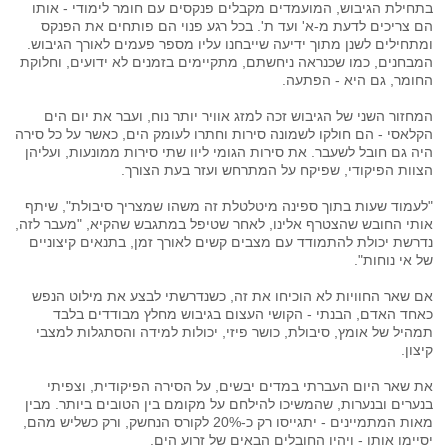
בתחילת הגיבוש, המועמדים מקבלים פנקסים עם חומר לימודי - אותו
הם צריכים לדעת מ-א' ועד ת'. בכל רגע פנוי הם פותחים את הפנקס
ומתחילים לשנן מתוך ידיעה שייבחנו עליו מספר פעמים לאורך הגיבוש.
המבחנים, כמו שכנראה ניחשתם, מתקיימים בזמנים לא ידועים, וחלוקת
החומר, גם היא - הפתעה.
המחזור השני של הגיבוש זכה למזג אוויר יותר נוח, ועבר את יום הים
הקלאסי - הם חולקו לשמונה סירות וחתרו לעומק הים, כאשר על כל סירה
היה גם חובל לשעבר. את סירות הגומי ליוו שתי סירות ממונעות, ועליהן
הצוות הפיקודי, שפיקח על המתרחש ועזר בעת הצורך.
"לעמוד שעות בתוך ספינה מיטלטלת זה משהו שמצריך סיבולת", שיתף
אותי החובש שהצטרף אלינו, לאחר שטיפל במתגבש שהקיא, "מעבר לזה,
נדרשת יכולת להתמודד עם מצבים קשים לאורך זמן, בתנאים קיצוניים
של אי נוחות".
אם שאר החוויות לא הוכיחו את זה, כשנדרשתי לבצע את מילוט הנפש
כאחד האדם, הבנתי - הקושי העצום בגיבוש מחלץ מבודדים בלבד
תמהיל של אומץ, סיבולת, כושר פיזי, יכולות למידה והסתגלות למצבי
קיצון.
את שאר היום העברתי במדים יבשים, על הסירה הפיקודית, וצפיתי
בנערים ובנערות, שהמשיכו להילחם על מקומם בין הטובים ביותר. מבין
מאות המתמיינים - יתגייסו רק כ-20% לקורס הנחשק, ורק כשליש מהם,
יסיימו אותו - ויהיו החובלים הבאים של זרוע הים.