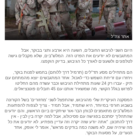
אתר צה"ל
היום השני לגיבוש החובלים, השעה היא ארבע וחצי בבוקר, אבל
המתגבשים לא יודעים את הפרט הזה. המלש"בים, שלא מקבלים גישה
לטלפונים ולשעונים לאורך כל הגיבוש, בדיוק הוקפצו.
הם מתחילים מסע תד"לים (תרמיל דרך ללוחם) בחמש לפנות בוקר,
ויחזרו עם זריחת השמש כדי לאכול. אחד המתגבשים יוצא מהמתחם עם
תיק - עברו רק 24 שעות מתחילת הגיבוש וכבר עשרה מהם החליטו
לפרוש בגלל הקושי, מה שמשאיר אותנו עם 45 חובלים פוטנציאלים.
המסקנה העיקרית שלי מהגיבוש, שהתפצל לשני 'מחזורים' בשל הקורונה
בשבוע חורפי במיוחד, היא שתמיד, אבל תמיד - צריך לצפות להפתעות.
המלש"בים מתאמנים לבוחן הבר-אור שיתקיים ביום הראשון, והם יודעים
שהתהליך יסתכם בפגישה עם פסיכולוג, אבל למה יקרה בין לבין - אין
דרך להתכונן. "אתה יודע שזה יקרה וזה עדיין מפתיע. לא יודעים את כל
מה שיהיה שם, לא משנה כמה בודקים מראש", אומר לי אופק, אחד
הנערים, על מסעות הבוקר.