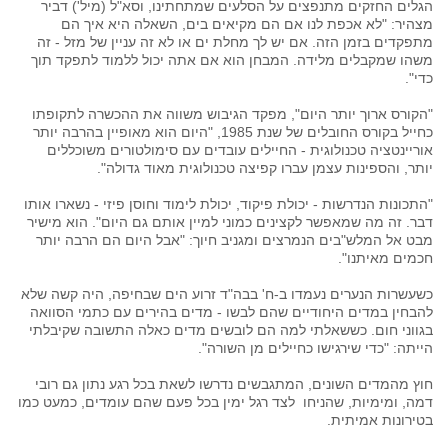
הגלים החזקים מתנפצים על הסלעים שמתחתינו, וסא"ל (מיל') דביר
מצהיר: "לא אכפת לנו אם הם מקיאים בים, השאלה היא איך הם
מתפקדים בזמן הזה. אם יש לך מחלת ים או לא זה עניין של מזל - זה
משהו שמקבלים מלידה. המבחן הוא אם אתה יכול ללמוד לתפקד תוך
כדי".
"הקורס ארוך יותר היום", מפקד הגיבוש משווה את ההכשרה לתקופתו
כחייל בקורס החובלים של שנת 1985, "היום הוא מאופיין בהרבה יותר
אוריינטציה טכנולוגית - החיילים עובדים עם סימולטורים משוכללים
יותר, והספינות עצמן עברו קפיצה טכנולוגית מאוד גדולה".
"התכונות הנדרשות - יכולת פיקוד, יכולת לימוד וחוסן פיזי - נשארו אותו
דבר. זה מה שמאפשר לקצינים כמוני למיין אותם גם היום". הוא מישיר
מבט אל המלש"בים הנמרצים ומגניב חיוך: "אבל היום הם הרבה יותר
חכמים מאיתנו".
כשעשרות הנערים נעמדו ב-ח' בבה"ד זרוע הים שבחיפה, היה קשה שלא
להבחין במדים היחודיים שהם לבשו - מדים בהירים עם כתמי הסוואה
בגווני חום. כששאלתי למה הם לובשים מדים כאלה התשובה שקיבלתי
הייתה: "כדי שירגישו כחיילים מן השורה".
חוץ מהמדים השונים, המתגבשים נדרשו לשאת בכל רגע נתון גם רובי
דמה, ומימיות, שהניחו לצד רגל ימין בכל פעם שהם עומדים, כמעט כמו
בטירונות אמיתית.