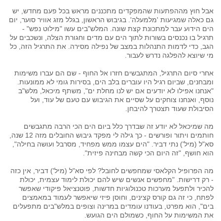
אבל חוץ מההפתעות שהמפקדים מתכננים מראש בכל פעם מחדש, יש
גם כאלה שמגיעות 'מלמעלה'. בגיבוש הראשון, בגלל מזג אוויר סוער, יום
הים הידוע עבר למתכונת קצת שונה. המלש"בים עשו "מילוט נפש" -
תרגיל בו נכנסים בשורות לתוך הים עם מדים וחגורת הצלה, ונשכבים על
הגב, כדי לדמות התנהלות במצב של נפילה מסירה. את התרגיל הזה, כל
מי שיוצא להפלגה נדרש לעבור.
אחרי סיום התרגיל, המתגבשים חזרו אל החוף - שם הם עברו משימות
ומבחנים, שביום רגיל היו עוברים בלב הים, בסירות גומי לא ממונעות.
"אנחנו אפילו לא יודעים אם יש לנו מחלת ים", משתף מיכאל, מלש"ב
נוסף, ואנחנו צוחקים על שסיים את הגיבוש עם טעם של עוד, ועל
הסיבולת שעוד תצטרך להיבחן.
מה שמיכאל לא יודע זה שבדרך כלל ביום הים הכי הרבה מתגבשים
חותמים ויתור ופורשים - כך גילה לי מפקד גיבוש החובלים מזה 12 שנה,
סא"ל (מיל') נתי דביר. "הים עצמו ממש מפחיד, מסרבל ועושה בחילה",
הוא חושף, "זה היום הכי קשה מבחינה פיזית".
מה הפרופיל הקלאסי שמחפשים לחובל? לפי סא"ל (מיל') דביר, אין כזה
- רק דרישות. "מחפשים אנשים שיש להם יכולת לימוד עצמית, יכולת
להכיר ולתפעל מערכות טכנולוגיות חדשות, פוטנציאל פיקודי שאפשר
לפתח, כי זה גם קורס קצינים, וחוסן פיזי שיאפשר לעמוד במאמצים
בים", הוא מפרט, בעודנו עומדים במרינה וצופים במלש"בים מתפעלים
את המשימות על החוף, כשמולם הים הגועש.