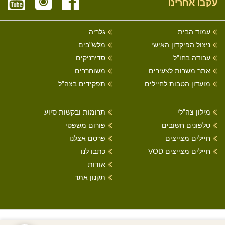
עקבו אחרינו
עמוד הבית
גלריה
ניצול הפיקדון האישי
מלש"בים
עבודה בחו"ל
סדירניקים
אתר משרות לצעירים
משוחררים
מועדון הטבות לחיילים
תפקידים בצה"ל
מילון צה"לי
תרומות ובקשות סיוע
טלפונים חשובים
פורום משפטי
חיילים מצייצים
פרסם אצלנו
חיילים מצייצים VOD
כתבו לנו
אודות
תקנון אתר
כל הזכויות שמורות לחיילים מצייצים 2022