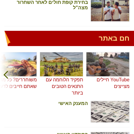
בחירת קופת חולים לאחר השחרור
מצה"ל
חם באתר
YouTube חיילים
תפקיד הלוחמה עם
משוחררים? כל מה
מצייצים
התנאים הטובים
שאתם חייבים לדע
ביותר
המענק האישי