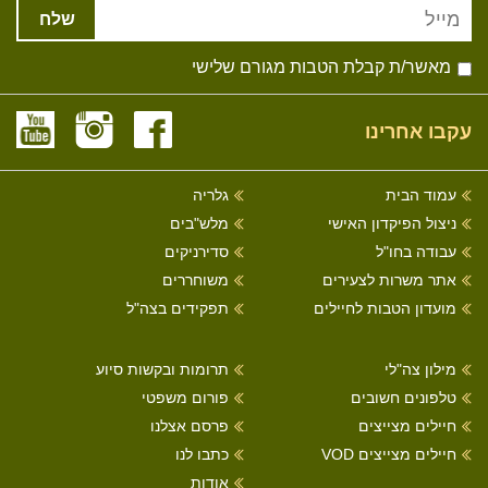
שלח
מאשר/ת קבלת הטבות מגורם שלישי
עקבו אחרינו
עמוד הבית
גלריה
ניצול הפיקדון האישי
מלש"בים
עבודה בחו"ל
סדירניקים
אתר משרות לצעירים
משוחררים
מועדון הטבות לחיילים
תפקידים בצה"ל
מילון צה"לי
תרומות ובקשות סיוע
טלפונים חשובים
פורום משפטי
חיילים מצייצים
פרסם אצלנו
חיילים מצייצים VOD
כתבו לנו
אודות