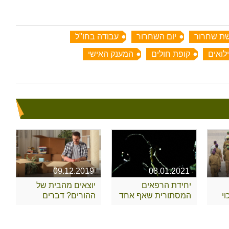
ת שחרור
יום השחרור
עבודה בחו"ל
לואים
קופת חולים
המענק האישי
09.12.2019
08.01.2021
יחידת הרפאים
יוצאים מהבית של
י
המסתורית שאף אחד
ההורים? דברים
לא מכיר
שצריך לקחת בחשבון