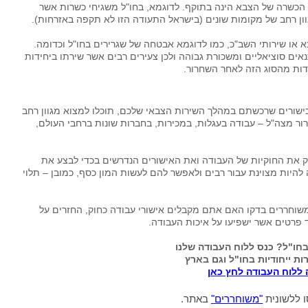
כשרה של הצבא הינה בתוקף. לדוגמא, בחו"ל משגיחי כשרות אשר
ון רחב של מקומות שונים (בישראל התעודה הזו לא תקפה באזרחות).
א או שירותי השב"כ, כמו לדוגמא אבטחה של שגרירים בחו"ל וכדומה.
אים סוציאליים ומשכורת גבוהה ולכן צעירים רבים אשר שירתו ביחידות
דות מהסוג הזה לאחר השחרור.
ישורים שרכשתם במהלך השירות הצבאי שלכם, תוכלו למצוא מגוון רחב
ר מצה"ל – עבודה בעגלות, במכירות, בחברות שונות ברחבי העולם,
וק את החוקיות של העבודה ואת האישורים הנדרשים בכדי לבצע את
להיות מצוינת עבור רבים ולאפשר להם לעשות המון כסף, כמובן – תלוי
משוחררים בדקו האם אתם מקבלים אישורי עבודה כחוק, החזרים על
ד פרטים אשר ישפיעו על איכות העבודה.
חו"ל? כנס ללוח העבודה שלנו
ת ייחודיות בחו"ל וגם בארץ
 ללוח העבודה לחץ כאן
 ללשונית
"משוחררים"
באתר.