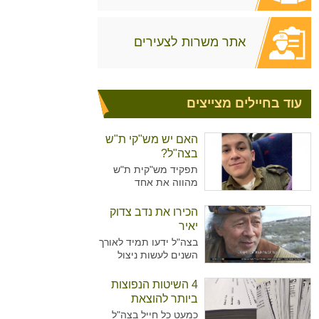
אתר משרות לצעירים
עוד בחיילים מצייצים
האם יש מש"קי ת"ש
בצה"ל?
תפקיד מש"קית ת"ש
מהווה את אחד
מהתפקידים המזוהים
יותר עם נשים מאשר
הכירו את נדב צדוק
גברים בצה"ל. מדובר על
יאיר
תפקיד המקביל לתפקיד
בצה"ל ידעו תמיד לאורך
של עובדת סוציאלית
השנים לעשות ניצול
ויועצת בבתי הספר,
מיטיבי של כוח האדם
כשבצה"ל רואים הכרח
שלו ידע נרחב בתחומים
4 השיטות הנפוצות
להכשיר גם גברים לאותו
רבים עימו הגיעו
התפקיד.
ביותר להוצאת
לישראל. כך קרה גם עם
גימלים
כמעט כל חייל בצה"ל