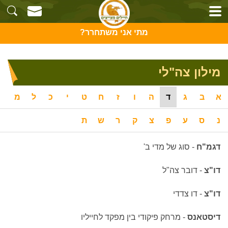
מתי אני משתחרר?
מילון צה"לי
א
ב
ג
ד
ה
ו
ז
ח
ט
י
כ
ל
מ
נ
ס
ע
פ
צ
ק
ר
ש
ת
דגמ"ח
- סוג של מדי ב'
דו"צ
- דובר צה"ל
דו"צ
- דו צדדי
דיסטאנס
-
מרחק פיקודי בין מפקד לחייליו