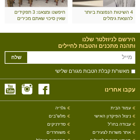
4 השיטות הנפוצות ביותר
חיפשנו ומצאנו: 3 תפקידים
להוצאת גימלים
שאין סיכוי שאתם מכירים
הירשם לניוזלטר שלנו
ותהנה מתכנים והטבות לחיילים
שלח
מאשר/ת קבלת הטבות מגורם שלישי
עקבו אחרינו
עמוד הבית
גלריה
ניצול הפיקדון האישי
מלש"בים
עבודה בחו"ל
סדירניקים
אתר משרות לצעירים
משוחררים