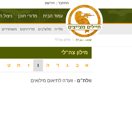
התחבר
הירשם
עמוד הבית
מדורי תוכן
ניצול ה
גלריה
מלש"בים
סדירניקים
משוחררים
עמוד הבית
מילון צה"לי
מילון צה"לי
א
ב
ג
ד
ה
ו
ז
ח
ט
וולת"ם
-
וועדה לתיאום מילואים