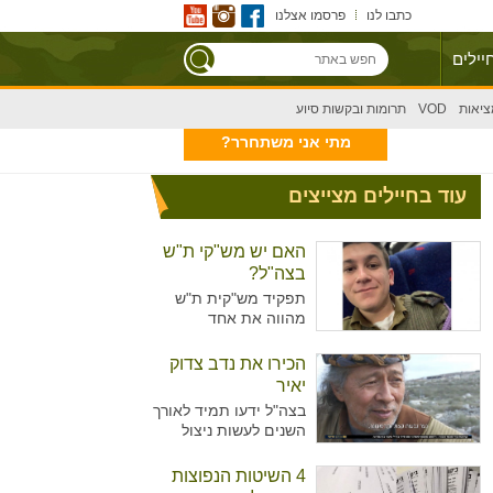
כתבו לנו
פרסמו אצלנו
יילים
ציאות
VOD
תרומות ובקשות סיוע
מתי אני משתחרר?
עוד בחיילים מצייצים
האם יש מש"קי ת"ש
בצה"ל?
תפקיד מש"קית ת"ש
מהווה את אחד
מהתפקידים המזוהים
יותר עם נשים מאשר
הכירו את נדב צדוק
גברים בצה"ל. מדובר על
יאיר
תפקיד המקביל לתפקיד
בצה"ל ידעו תמיד לאורך
של עובדת סוציאלית
השנים לעשות ניצול
ויועצת בבתי הספר,
מיטיבי של כוח האדם
כשבצה"ל רואים הכרח
שלו ידע נרחב בתחומים
4 השיטות הנפוצות
להכשיר גם גברים לאותו
רבים עימו הגיעו