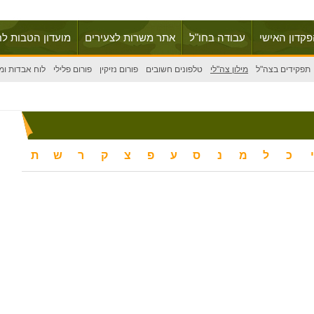
פקדון האישי
עבודה בחו"ל
אתר משרות לצעירים
מועדון הטבות לח
תפקידים בצה"ל
מילון צה"לי
טלפונים חשובים
פורום נזיקין
פורום פלילי
לוח אבדות ומ
י
כ
ל
מ
נ
ס
ע
פ
צ
ק
ר
ש
ת