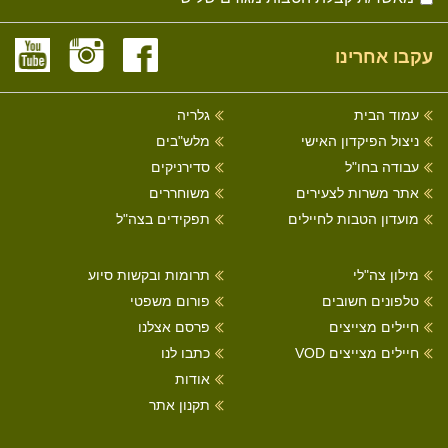
עקבו אחרינו
עמוד הבית
גלריה
ניצול הפיקדון האישי
מלש"בים
עבודה בחו"ל
סדירניקים
אתר משרות לצעירים
משוחררים
מועדון הטבות לחיילים
תפקידים בצה"ל
מילון צה"לי
תרומות ובקשות סיוע
טלפונים חשובים
פורום משפטי
חיילים מצייצים
פרסם אצלנו
חיילים מצייצים VOD
כתבו לנו
אודות
תקנון אתר