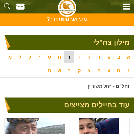
מתי אני משתחרר?
מילון צה"לי
א
ב
ג
ד
ה
ו
ז
ח
ט
י
כ
ל
מ
נ
ס
ע
פ
צ
ק
ר
ש
ת
זחל"ם
-
זחל משוריין
עוד בחיילים מצייצים