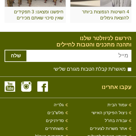
4 השיטות הנפוצות ביותר
חיפשנו ומצאנו: 3 תפקידים
להוצאת גימלים
שאין סיכוי שאתם מכירים
הירשם לניוזלטר שלנו
ותהנה מתכנים והטבות לחיילים
שלח
מאשר/ת קבלת הטבות מגורם שלישי
עקבו אחרינו
עמוד הבית
גלריה
ניצול הפיקדון האישי
מלש"בים
עבודה בחו"ל
סדירניקים
אתר משרות לצעירים
משוחררים