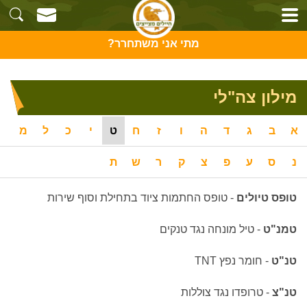
מתי אני משתחרר?
מילון צה"לי
א
ב
ג
ד
ה
ו
ז
ח
ט
י
כ
ל
מ
נ
ס
ע
פ
צ
ק
ר
ש
ת
טופס טיולים
-
טופס החתמות ציוד בתחילת וסוף שירות
טמנ"ט
- טיל מונחה נגד טנקים
טנ"ט
- חומר נפץ TNT
טנ"צ
-
טרופדו נגד צוללות