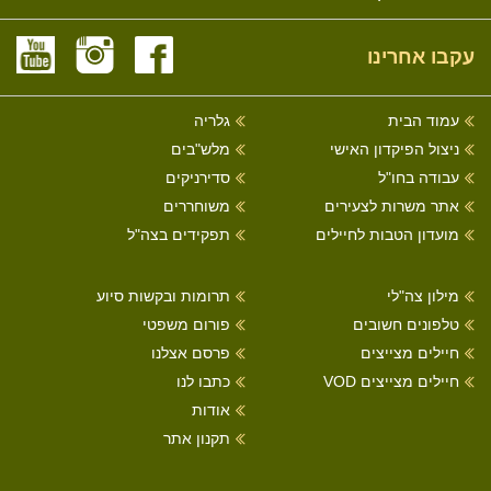
עקבו אחרינו
עמוד הבית
גלריה
ניצול הפיקדון האישי
מלש"בים
עבודה בחו"ל
סדירניקים
אתר משרות לצעירים
משוחררים
מועדון הטבות לחיילים
תפקידים בצה"ל
מילון צה"לי
תרומות ובקשות סיוע
טלפונים חשובים
פורום משפטי
חיילים מצייצים
פרסם אצלנו
חיילים מצייצים VOD
כתבו לנו
אודות
תקנון אתר