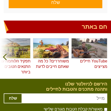
שלח
חם באתר
YouTube חיילים
משוחררים? כל מה
תפקיד הלוחמה עם
מצייצים
שאתם חייבים לדעת
התנאים הטובים
ביותר
הירשם לניוזלטר שלנו
ותהנה מתכנים והטבות לחיילים
שלח
מאשר/ת קבלת הטבות מגורם שלישי