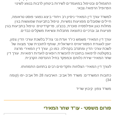
התגמולים ובטיפול במועמדים לשירות ביטחון לרבות בנוגע לשינוי
הפרופיל הרפואי/ צבאי.
למשרד עורך דין המאירי ניסיון רב ויחודי ביצוג נפגעי פוסט טראומה,
חיילים שסובלים מפגיעות נפשיות, טיפול בתביעות שמוגשות בגין
מחלות כגון אפילפסיה סוכרת, בכצ'ט, פריקרדיטיס. טיפול בתביעות בגין
פציעות גב וברכיים כתוצאה מחבלות ונשיאת משקלים כבדים.
עורך דין המאירי משמש כיו"ר ועדת נכי צה”ל בלשכת עורכי הדין צפון,
יועץ לאגודת הפסוריאזיס הישראלית, שותף לתוכנית שכר מצווה של
לשכת עורכי הדין ומתנדב בקהילה. כמו כן, עורך דין המאירי מרצה
בפקולטה לרפואה בתוכנית להכשרת רופאים לועדות רפואיות. עורך דין
שחר המאירי שירת כלוחם וכמפקד בחיל ההנדסה הקרבית.
לעורך דין המאירי הצלחות ותקדימים רבים בתחום התמחותו.
כתובות המשרדים: משרד תל אביב: הארבעה 28 תל אביב-יפו (קומה
34)
משרד צפון: קיבוץ שריד
פורום משפטי - עו"ד שחר המאירי