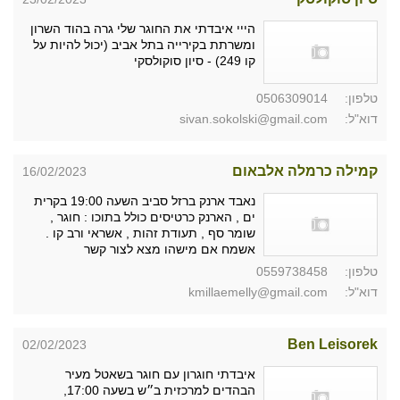
הייי איבדתי את החוגר שלי גרה בהוד השרון
ומשרתת בקירייה בתל אביב (יכול להיות על
קו 249) - סיון סוקולסקי
טלפון:
0506309014
דוא"ל:
sivan.sokolski@gmail.com
קמילה כרמלה אלבאום
16/02/2023
נאבד ארנק ברזל סביב השעה 19:00 בקרית
ים , הארנק כרטיסים כולל בתוכו : חוגר ,
שומר סף , תעודת זהות , אשראי ורב קו .
אשמח אם מישהו מצא לצור קשר
טלפון:
0559738458
דוא"ל:
kmillaemelly@gmail.com
Ben Leisorek
02/02/2023
איבדתי חוגרון עם חוגר בשאטל מעיר
הבהדים למרכזית ב״ש בשעה 17:00,