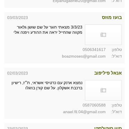
דוא"ל:
Eliyahugabriel20@gmail.com
בועז מוזס
03/03/2023
3/3/23 מצאתי חוגר על שם שושן גלאור
מקווה שהחייל יראה את ההודע ויפנה אלי
טלפון:
0506341617
דוא"ל:
boazmoses@gmail.com
אנאל פיליפוב
02/03/2023
נמצא ארנק עם כרטיסי אשראי, ת״ז, רישיון
ברכבת אשקלון. על שם קורן בוזגלו
טלפון:
0587060588
דוא"ל:
anael.fil.04@gmail.com
סיון סוקולסקי
23/02/2023