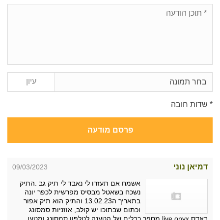
עיון
בחר תמונה
* שדות חובה
פרסם מודעה
דמיאן נוני
09/03/2023
אשמח אם תעזרו לי נאבד לי תיק גב .התיק
נשכח בשאטל מבסיס מפרשית לכפר יונה
בתאריך ה13.02.23 והתיק הוא תיק אפור
וכתום שבתוכו יש קולב, אוזניות סמסונג
באדס live onyx מספר כבלים של הטענה לטלפון סמסונג ומטען