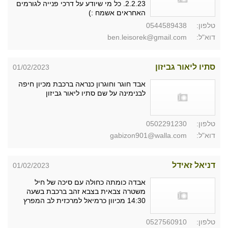
2.2.23. כל מי שיודע על דרכי פנייה לגורמים
האחראים אשמח :)
טלפון:
0544589438
דוא"ל:
ben.leisorek@gmail.com
סתיו ליאור גביזון
01/02/2023
אבד חוגר וחוגרון כנראה ברכבת מכיון חיפה
לבנימינה על שם סתיו ליאור גביזון
טלפון:
0502291230
דוא"ל:
gabizon901@walla.com
דניאל זאידל
01/02/2023
אבדה כומתה כחולה עם סיכה של חיל
משטרה צבאית בצבא זהב ברכבת בשעה
14:30 מכיוון כרמיאל למרכזית לב המפרץ
טלפון:
0527560910