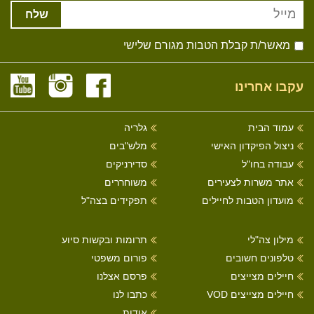
שלח
מאשר/ת קבלת הטבות מגורם שלישי
עקבו אחרינו
עמוד הבית
גלריה
ניצול הפיקדון האישי
מלש"בים
עבודה בחו"ל
סדירניקים
אתר משרות לצעירים
משוחררים
מועדון הטבות לחיילים
תפקידים בצה"ל
מילון צה"לי
תרומות ובקשות סיוע
טלפונים חשובים
פורום משפטי
חיילים מצייצים
פרסם אצלנו
חיילים מצייצים VOD
כתבו לנו
אודות