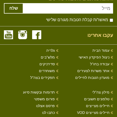
שלח
מאשר/ת קבלת הטבות מגורם שלישי
עקבו אחרינו
עמוד הבית
גלריה
ניצול הפיקדון האישי
מלש"בים
עבודה בחו"ל
סדירניקים
אתר משרות לצעירים
משוחררים
מועדון הטבות לחיילים
תפקידים בצה"ל
מילון צה"לי
תרומות ובקשות סיוע
טלפונים חשובים
פורום משפטי
חיילים מצייצים
פרסם אצלנו
חיילים מצייצים VOD
כתבו לנו