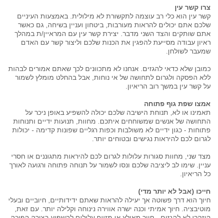
צרו קשר עין
קשר עין הוא כלי רב עוצמה לתקשורת לא מילולית. באמצעות העיניים
שלכם אתם יכולים להראות מעורבות, ביטחון ועניין בשיחה, גם כאשר
אתם שותקים והצד השני מדבר. יצירת קשר עין עם המראיין/ת במהלך
ראיון עבודה מסייעת להפגין את הכנות שלכם וליצור קשר עם האדם
שמעבר לשולחן.
כמובן שלא כדאי להגזים. אנחנו לא מתכוונים לכך שאתם אמורים לבהות
ללא הפסקה ולגרום לתחושה של אי נוחות, אבל בהחלט מומלץ לשמור
על קשר עין במשך רוב הריאיון.
אמצו שפת גוף פתוחה
תאמינו או לא, תנוחת הישיבה שלכם יכולה להשפיע באופן ניכר על
התחושה של אנשים שמשוחחים איתכם. מחוות, תנועות ידיים ותנוחות
פתוחות - כגון ידיים לא משולבות וכפות רגליים שפונות קדימה - יכולות
לגרום לכם להיראות נגישים ובטוחים יותר.
מצד שני, מחוות סגורות עלולות לגרום לכם להיראות מתגוננים או חסרי
עניין. שימו לב ליציבה שלכם ונסו לשמור על תנוחה פתוחה ורגועה לאורך
כל הריאיון.
חייכו (אבל לא יותר מדי)
חיוך הוא דרך פשוטה אך יעילה להראות שאתם ידידותיים, חיוביים ובעלי
מוטיבציה. חיוך אמיתי וכנה ישרה אווירה נינוחה וקלילה יותר. עם זאת,
היזהרו לא להגזים - חיוך מאולץ או מזויף עלולים להשפיע בצורה הפוכה.