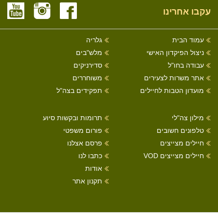
עקבו אחרינו
עמוד הבית
גלריה
ניצול הפיקדון האישי
מלש"בים
עבודה בחו"ל
סדירניקים
אתר משרות לצעירים
משוחררים
מועדון הטבות לחיילים
תפקידים בצה"ל
מילון צה"לי
תרומות ובקשות סיוע
טלפונים חשובים
פורום משפטי
חיילים מצייצים
פרסם אצלנו
חיילים מצייצים VOD
כתבו לנו
אודות
תקנון אתר