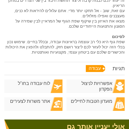
זה יעזור לכם לבנות קרבה וליצור תחושת חיבור בין שני הצדדים במהלך
הריאיון.
עם זאת, שוב - אל תחקו יותר מדי. אתם עלולים להיראות לא כנים,
מעצבנים ואפילו מזלזלים.
מצאו את האיזון בין שיקוף שפת הגוף של המראיין לבין שמירה על
הסגנון והתנועות הייחודיים שלכם.
לסיכום
שפת גוף היא כלי רב עוצמה בראיונות עבודה, ובכלל בחיים. שימוש נכון
בכלי הזה יכול לעזור לכם ליצור רושם חזק, להתבלט ולהפגין את היכולות
והכישורים שלכם עם ביטחון עצמי, מקצועיות ואותנטיות.
תגיות
עבודה
אפשרויות לניצול
לוח עבודה בחו"ל
הפקדון
מועדון הטבות לחיילים
אתר משרות לצעירים
אולי יעניין אותך גם