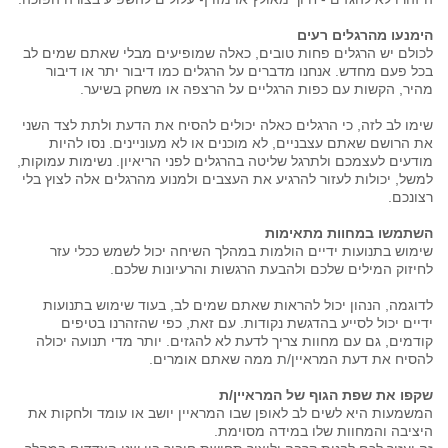
הימנעו מהרגלים רעים
לכולם יש הרגלים פחות טובים, כאלה שמופיעים מבלי שאתם שמים לב
בכל פעם מחדש. אנחנו מדברים על הרגלים כמו דיבור יתר או דיבור
מהיר, הקשות עם כפות הרגליים על הרצפה או משחק בשיער.
שימו לב לזה, כי הרגלים כאלה יכולים להסיח את הדעת ולתת לצד השני
את הרושם שאתם עצבניים, לא מוכנים או לא מעוניינים. נסו להיות
מודעים לעצמכם ולתרגל שליטה בהרגלים לפני הריאיון. נשימות עמוקות,
למשל, יכולות לעזור להרגיע את העצבים ולמנוע מהרגלים אלה לצוץ בלי
רצונכם.
השתמשו במחוות מתאימות
שימוש בתנועות ידיים הולמות במהלך השיחה יכול לשמש ככלי עזר
לחיזוק המילים שלכם ולהבעת הרגשות והרעיונות שלכם.
לדוגמה, הנהון יכול להראות שאתם שמים לב, בעוד שימוש בתנועות
ידיים יכול לסייע בהדגשת נקודות. עם זאת, כפי שהזהרנו בטיפים
קודמים, גם עם מחוות צריך לדעת לא להגזים. יותר מדי תנועה יכולה
להסיח את דעת המראיין/ת ממה שאתם אומרים.
שקפו את שפת הגוף של המראיין/ת
המשמעות היא לשים לב לאופן שבו המראיין יושב או עומד ולחקות את
היציבה והמחוות שלו במידה מסוימת.