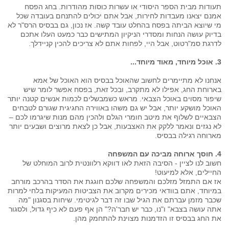
תעודות מבית הספר היסודי או עשרות כוסות מהודרות. בחג הפסח
אמנם יצאנו מעבדות לחירות, אבל אתם יכולים להתנחם בעובדה שכל
מי שיוצא הביתה בפסח בהחלט עובד קשה. אז נכון, גם בבסיס הרס"ר לא
בדיוק עושה הנחות ומסדרי הניקיון המתישים כבר כמעט העלו אתכם
לדרגת סמ"רטוט, אבל היי, לפחות אתם לא צריכים להכין קניידלך.
3. אוכל מיוחד, מאוד מיוחד...
אנחנו לא מתיימרים לחשוב שהאוכל בבסיס הוא האוכל של אמא
בארוחת החג, אפילו לא מתקרב, ובכל זאת, בפסח אפשר לומר שיש
שיפור מסוים באוכל הצבאי. מראש כשמבשלים לכמות אנשים קטנה יותר
האוכל מושקע יותר, אבל יש גם משהו באווירה החגיגית שגורם לטבחים
הצבאיים לשלוף את מיטב חומרי הגלם ולהכין מהם מנות שיגרמו לכם –
לא נגזים ונאמר ללקק את האצבעות, אבל כן לצאת מרוצים ושבעים יותר
מארוחה רגילה בבסיס.
4. חוסך ארוחה מביכה עם המשפחה
חשוב לנו לציין - הסיבה הזאת לאו דווקא רלוונטית לרוב המוחלט של
החיילים, אלא למיעוט!
אז אם התמזל מזלכם והמשפחה שלכם חוגגת את הסדר בהרכב מורחב
במיוחד, אתם בוודאי מכירים מקרוב את הצביטות המעיקות בלחי למרות
שכבר מזמן עברתם את הגיל שבו זה דבר לגיטימי. שיחות בסגנון "מה
אתה עושה בצבא" ו"נו, כבר יש חבר'ה?" הן אף פעם לא כיף גדול, ולסגור
את החג בבסיס זו הזדמנות מצוינת להתחמק מהן.