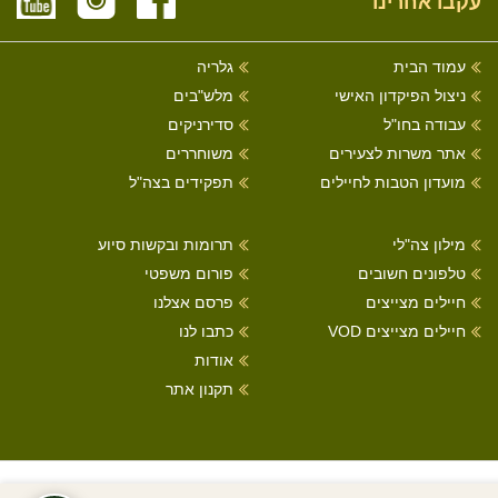
עקבו אחרינו
עמוד הבית
גלריה
ניצול הפיקדון האישי
מלש"בים
עבודה בחו"ל
סדירניקים
אתר משרות לצעירים
משוחררים
מועדון הטבות לחיילים
תפקידים בצה"ל
מילון צה"לי
תרומות ובקשות סיוע
טלפונים חשובים
פורום משפטי
חיילים מצייצים
פרסם אצלנו
חיילים מצייצים VOD
כתבו לנו
אודות
תקנון אתר
כל הזכויות שמורות לחיילים מצייצים 2022