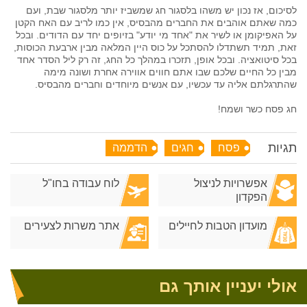
לסיכום, אז נכון יש משהו בלסגור חג שמשביז יותר מלסגור שבת, ועם
כמה שאתם אוהבים את החברים מהבסיס, אין כמו לריב עם האח הקטן
על האפיקומן או לשיר את "אחד מי יודע" בזיופים יחד עם הדודים. ובכל
זאת, תמיד תשתדלו להסתכל על כוס היין המלאה מבין ארבעת הכוסות,
בכל סיטואציה. ובכל אופן, תזכרו במהלך כל החג, זה רק ליל הסדר אחד
מבין כל החיים שלכם שבו אתם חווים אווירה אחרת ושונה מימה
שהתרגלתם אליה עד עכשיו, עם אנשים מיוחדים וחברים מהבסיס.
חג פסח כשר ושמח!
תגיות
פסח
חגים
הדממה
אפשרויות לניצול
לוח עבודה בחו"ל
הפקדון
מועדון הטבות לחיילים
אתר משרות לצעירים
אולי יעניין אותך גם