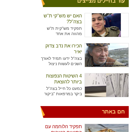
עוד בחיילים מצייצים
האם יש מש"קי ת"ש
בצה"ל?
תפקיד מש"קית ת"ש
מהווה את אחד
מהתפקידים המזוהים
יותר עם נשים מאשר
הכירו את נדב צדוק
גברים בצה"ל. מדובר על
יאיר
תפקיד המקביל לתפקיד
בצה"ל ידעו תמיד לאורך
של עובדת סוציאלית
השנים לעשות ניצול
ויועצת בבתי הספר,
מיטיבי של כוח האדם
כשבצה"ל רואים הכרח
שלו ידע נרחב בתחומים
4 השיטות הנפוצות
להכשיר גם גברים לאותו
רבים עימו הגיעו
התפקיד.
ביותר להוצאת
לישראל. כך קרה גם עם
גימלים
כמעט כל חייל בצה"ל
נדב צדוק יאיר. דמות
ביקר במרפאות "ביקור
יוצאת דופן, בעלת
רופא" או אצל רופא
סיפור חיים מעניין
היחידה כדי להוציא
שצה"ל ומערכת הביטחון
גימלים ולאפשר לעצמו
חם באתר
הישראלית שזורים בה
לנוח בבית עוד מספר
גם כן.
ימים. לעומת החיילים
שביקרו פעמים בודדות
תפקיד הלוחמה עם
במרפאות, יש את אלו