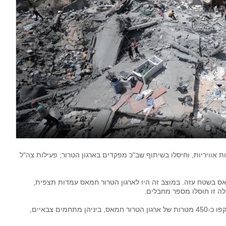
"ל השתלטו על מוצב חמאס, תקפו 450 מטרות אוויריות, וחיסלו בשיתוף שב"כ מפקדים בארגון הטרור; פעילות צה"ל
ס בשטח עזה. במוצב זה היו לארגון הטרור חמאס עמדות תצפית,
לה זו חוסלו מספר מחבלים.
במהלך היממה האחרונה מטוסי קרב של חיל האוויר תקפו כ-450 מטרות של ארגון הטרור חמאס, ביניהן מתחמים צבאיים,