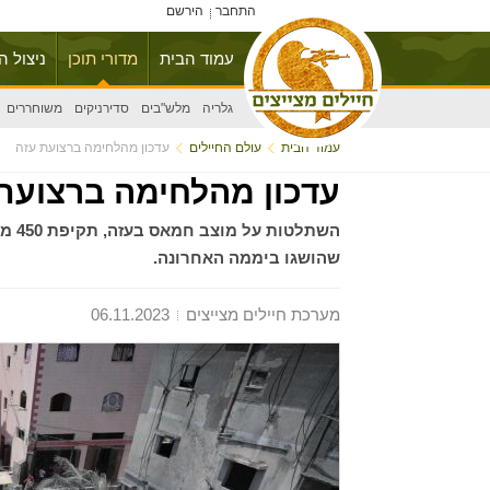
התחבר
הירשם
עמוד הבית
מדורי תוכן
ניצול ה
גלריה
מלש"בים
סדירניקים
משוחררים
עמוד הבית
עולם החיילים
עדכון מהלחימה ברצועת עזה
עדכון מהלחימה ברצועת
השתל
שהושגו ביממה האחרונה.
מערכת חיילים מצייצים
06.11.2023