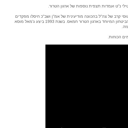
ילי נ"ט ועמדות תצפית נוספות של ארגון הטרור.
סי קרב של צה"ל בהכוונה מודיעינית של אמ"ן ושב"כ חיסלו מפקדים
נוספים של חמאס ביניהם- ג׳מאל מוסא, האחראי על הביטחון המיוחד בארגון הטרור חמאס. בשנת 1993 ביצע ג'מאל מוסא
זה.
ים הכוחות.