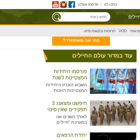
כתבו לנו
פרסמו אצלנו
יילים
ציאות
VOD
תרומות ובקשות סיוע
מתי אני משתחרר?
עוד במדור עולם החיילים
פורסמו היחידות
המצטיינות לשנת
2020
השבוע הוכרזו היחידות
המצטיינות הזוכות
בפרס הרמטכ"ל לשנת
2020, שיוענק בטקס
חיפשנו ומצאנו: 3
שיתקיים בחודש הבא.
תפקידים שאין סיכוי
האם היחידה שלכם
שאתם מכירים
לאורך השנים אנו
ברשימה?
במערכת "חיילים
מצייצים" מעניקים
לצעירים העומדים לפני
יחידת הרפאים
גיוס, טעימה אודות