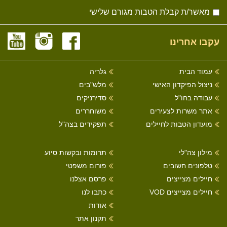
מאשר/ת קבלת הטבות מגורם שלישי
עקבו אחרינו
עמוד הבית
גלריה
ניצול הפיקדון האישי
מלש"בים
עבודה בחו"ל
סדירניקים
אתר משרות לצעירים
משוחררים
מועדון הטבות לחיילים
תפקידים בצה"ל
מילון צה"לי
תרומות ובקשות סיוע
טלפונים חשובים
פורום משפטי
חיילים מצייצים
פרסם אצלנו
חיילים מצייצים VOD
כתבו לנו
אודות
תקנון אתר