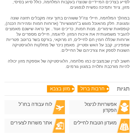
לסייע בצרכים המיידיים שנוצרו בעקבות המלחמה, כולל סיוע בסיסי,
מזון, ציוד ותמיכה נפשית לנפגעים​​.
במהלך המלחמה, חיילי צה"ל ששוהים בתוך עזה מקבלים תזונה שונה
ומגוונת. חלק מהאוכל מוגש ב"חמגשיות" (ארוחות חמות ומהירות הכנה),
קופסאות שימורים, מנות חמות, כריכים ועוד.. אך נראה שישנם מאמצים
להגביר משמעותית את איכות המזון. לדוגמה, חיילים מספרים על
ארוחות שכללו חמין חם לחיילים, דג מרוקאי, בורקס בשר ברוטב פטריות
שמפיניון, קבב על האש וסטייק. מאמץ ניכר של מחלקות הלוגיסטיקה
השונות לספק את צורכיהם של החיילים.
חשוב לציין שבמצבים כמו מלחמה, הלוגיסטיקה של אספקת מזון יכולה
להיות מורכבת ותלויה במגוון גורמים.
תגיות
חרבות ברזל
מזון בצבא
אפשרויות לניצול
לוח עבודה בחו"ל
הפקדון
מועדון הטבות לחיילים
אתר משרות לצעירים