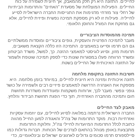
לחיילים. התזונה היא רק חלק מהמאבק, אך חיונית לשמירה על כוח
החיילים. הפעילות המוצלחת של מסעדת "האחים" והתרומות הביתיות
של רחלי צור מזרחי מדגימות את התגייסות החברה הישראלית לסייע
לחייליה. פעילות זו לא רק מספקת תמיכה נפשית ופיזית לחיילים, אלא
גם מחזקת את המורל והחוסן הלאומי.
תמיכה מהמוסדות הציבוריים
מעבר לתמיכה הפרטית והעסקית, גופים ציבוריים ומוסדות ממשלתיים
גם הם תרמו וסייעו במאמצים. התמיכה הזו כללה הקצאת משאבים,
תרומות מזון, וסיוע לוגיסטי למאמצי ההזנה. כך, למשל, משרד הביטחון
ומשרד הרווחה פעלו במסגרות שונות כדי לספק תמיכה שוטפת ולשמור
על התזונה האיכותית של החיילים בשטח.
חשיבות התזונה בתקופת מלחמה
תזונה איכותית ומזינה היא חיונית לחיילים, במיוחד בזמן מלחמה. היא
מספקת את האנרגיה הדרושה למאמצים פיזיים רבים ולשמירה על כושר
גופני ונפשי. מעבר לכך, ארוחות משקמות ומעודדות משדרות תחושת
חום ותמיכה מהחברה האזרחית, תוך כדי הפגת תחושת הבידוד והלחץ.
מאבק לצד החיילים
החברה הישראלית נרתמה במלואה לסיוע לחיילים, עם יוזמות עסקיות
ואזרחיות רבות. מוקד התרומות של צה"ל והאגודה למען החייל מהווה
כתובת לכלל התרומות המיועדות לחיילי צה"ל, וחלוקת התרומות
מתבצעת באופן מנוהל בהתאם לצרכים של הכוחות​​. חברות גדולות כמו
סיילספורס תרמו סכומים גדולים לארגונים ישראלים ובינלאומיים, כדי