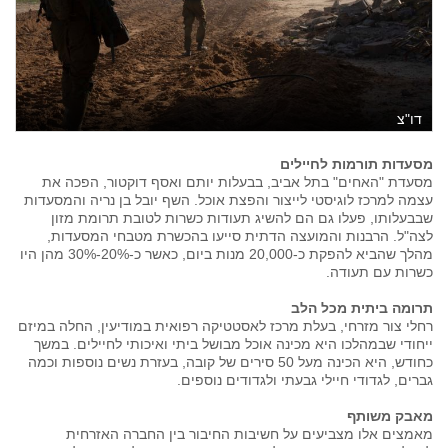
דו"צ
מסעדות תורמות לחיילים
מסעדת "האחים" בתל אביב, בבעלות יותם ואסף דוקטור, הפכה את
עצמה למרכז לוגיסטי לייצור והפצת אוכל. השף יובל בן נריה והמסעדות
שבבעלותו, פעלו גם הם להשיג תעודות כשרות לטובת תרומת מזון
לצה"ל. הרבנות והמועצה הדתית סייעו בהכשרת מטבחי המסעדות,
מהלך שהביא להפקת כ-20,000 מנות ביום, כאשר כ-20%-30% מהן היו
כשרות עם תעודה.
תרומה ביתית מכל הלב
רחלי צור מזרחי, בעלת מרכז לאסטטיקה רפואית במודיעין, החלה במיזם
ייחודי שבמהלכו היא מכינה אוכל מבושל ביתי ואיכותי לחיילים. במשך
כחודש, היא הכינה מעל 50 סירים של קובה, בעזרת נשים נוספות וכמה
גברים, לגדודי חיילי גבעתי ולגדודים נוספים.
מאבק משותף
מאמצים אלו מצביעים על חשיבות החיבור בין החברה האזרחית