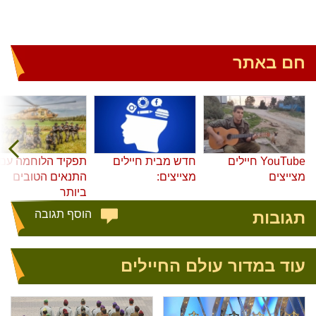
חם באתר
YouTube חיילים
חדש מבית חיילים
תפקיד הלוחמה עם
מצייצים
מצייצים:
התנאים הטובים
ביותר
תגובות
הוסף תגובה
עוד במדור עולם החיילים