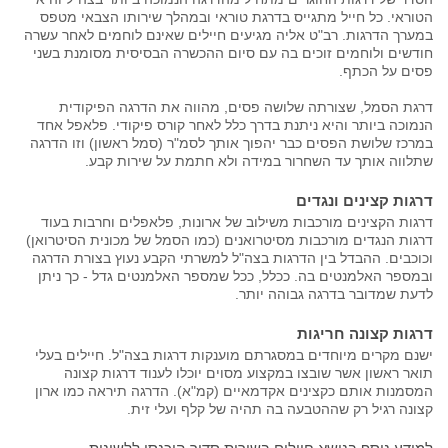
הטוראי. כל חייל מתגייס בדרגת טוראי ובמהלך שירותו הצבאי מטפס
במערך הדרגות. רב"ט אליה מגיעים חיילים שאינם לוחמים לאחר עשרה
חודשים ולוחמים זוכים בה עם סיום ההכשרה הבסיסית מסומנת בשני
פסים על הכתף.
דרגת הסמל, שצורתה שלושה פסים, מהווה את הדרגה הפיקודית
הנמוכה ביותר והיא ניתנת בדרך כלל לאחר קורס פיקודי. פלאפל אחד
במרכז שלושת הפסים כבר יהפוך אותך לסמ"ר (סמל ראשון) וזו הדרגה
שתלווה אותך עד השחרור במידה ולא חתמת על שירות קבע.
דרגות קצינים ונגדים
דרגות הקצינים מורכבות משילוב של ארונות, פלאפלים וחרבות בעוד
דרגות הנגדים מורכבות מסיטרואנים (כמו הסמל של מכונית הסיטרואן)
וכוכבים. ההבדל בין הדרגות בצה"ל למשרתי הקבע נעוץ בצורת הדרגה
ובמספר האלמנטים בה. ככלל, ככל שמספר האלמנטים גדל - כך ניתן
לדעת שמדובר בדרגה גבוהה יותר.
דרגות קצונה חריגות
ישנם מקרים מיוחדים במסגרתם מוענקות דרגות בצה"ל. חיילים בעלי
תואר ראשון אשר שובצו במקצוע מסוים יוכלו לענוד דרגות קצונה
המסמנות אותם כקצינים אקדמאיים (קמ"א). הדרגה תיראה כמו ארון
קצונה רגיל רק שההטבעה בה תהיה של קלף ועלי זית.