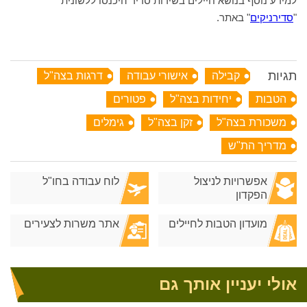
למידע נוסף בנושא חיילים בשירות סדיר היכנסו ללשונית
"
סדירניקים
" באתר.
תגיות
קבילה
אישורי עבודה
דרגות בצה"ל
הטבות
יחידות בצה"ל
פטורים
משכורת בצה"ל
זקן בצה"ל
גימלים
מדריך הת"ש
אפשרויות לניצול
לוח עבודה בחו"ל
הפקדון
מועדון הטבות לחיילים
אתר משרות לצעירים
אולי יעניין אותך גם