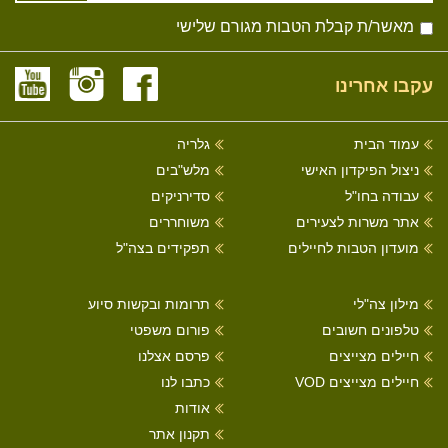
מאשר/ת קבלת הטבות מגורם שלישי
עקבו אחרינו
עמוד הבית
גלריה
ניצול הפיקדון האישי
מלש"בים
עבודה בחו"ל
סדירניקים
אתר משרות לצעירים
משוחררים
מועדון הטבות לחיילים
תפקידים בצה"ל
מילון צה"לי
תרומות ובקשות סיוע
טלפונים חשובים
פורום משפטי
חיילים מצייצים
פרסם אצלנו
חיילים מצייצים VOD
כתבו לנו
אודות
תקנון אתר