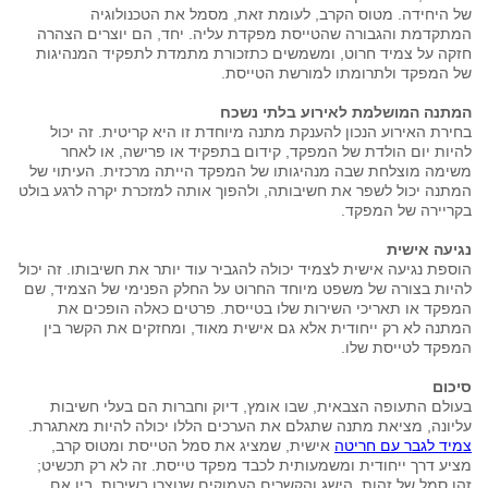
של היחידה. מטוס הקרב, לעומת זאת, מסמל את הטכנולוגיה
המתקדמת והגבורה שהטייסת מפקדת עליה. יחד, הם יוצרים הצהרה
חזקה על צמיד חרוט, ומשמשים כתזכורת מתמדת לתפקיד המנהיגות
של המפקד ולתרומתו למורשת הטייסת.
המתנה המושלמת לאירוע בלתי נשכח
בחירת האירוע הנכון להענקת מתנה מיוחדת זו היא קריטית. זה יכול
להיות יום הולדת של המפקד, קידום בתפקיד או פרישה, או לאחר
משימה מוצלחת שבה מנהיגותו של המפקד הייתה מרכזית. העיתוי של
המתנה יכול לשפר את חשיבותה, ולהפוך אותה למזכרת יקרה לרגע בולט
בקריירה של המפקד.
נגיעה אישית
הוספת נגיעה אישית לצמיד יכולה להגביר עוד יותר את חשיבותו. זה יכול
להיות בצורה של משפט מיוחד החרוט על החלק הפנימי של הצמיד, שם
המפקד או תאריכי השירות שלו בטייסת. פרטים כאלה הופכים את
המתנה לא רק ייחודית אלא גם אישית מאוד, ומחזקים את הקשר בין
המפקד לטייסת שלו.
סיכום
בעולם התעופה הצבאית, שבו אומץ, דיוק וחברות הם בעלי חשיבות
עליונה, מציאת מתנה שתגלם את הערכים הללו יכולה להיות מאתגרת.
צמיד לגבר עם חריטה
אישית, שמציג את סמל הטייסת ומטוס קרב,
מציע דרך ייחודית ומשמעותית לכבד מפקד טייסת. זה לא רק תכשיט;
זהו סמל של זהות, הישג והקשרים העמוקים שנוצרו בשירות. בין אם