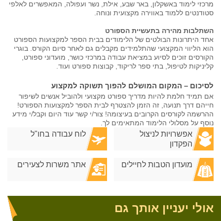
מרכזי לימוד באשקלון, באר שבע, אילת, נשר ועפולה, המאפשרים לאלפי
סטודנטים ללמוד באווירה מקצועית ונוחה.
השתלבות מהירה בתעשיית הספורט
אחד היתרונות הבולטים של הלימודים בבית הספר למקצועות הספורט
הוא הליווי המקצועי שהתלמידים מקבלים גם לאחר סיום הקורס. בוגרי
הקורסים זוכים לסיוע במציאת עבודה במרכזי כושר, מועדוני ספורט,
קליניקות לטיפול, בתי ספר לריקוד, קבוצות ספורט ועוד.
לסיכום – המקום המושלם להפוך תשוקה למקצוע
אם תמיד חלמת להיות מדריך ספורט מקצועי ולהוביל אנשים לשיפור
חייהם דרך תנועה, זה הזמן להצטרף לבית הספר למקצועות הספורט!
ההרשמה לקורסים הקרובים בעיצומה! צור/י קשר עוד היום וקבל/י מידע
נוסף על מסלולי הלימוד המתאימים לך.
אפשרויות לניצול
לוח עבודה בחו"ל
הפקדון
מועדון הטבות לחיילים
אתר משרות לצעירים
אולי יעניין אותך גם