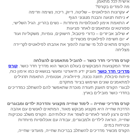
אישית לכל מתאמן.
מה לומדים בקורס?
✔ עקרונות הפילאטיס – שליטה, דיוק, ריכוז, נשימה וזרימה
✔ ניתוח תנועה והבנת מנגנוני הגוף
✔ התאמת אימון לאוכלוסיות מיוחדות – נשים בהריון, הגיל השלישי,
ספורטאים ומתאמנים לאחר פציעות
✔ שילוב אביזרים – כדורי פיטבול, חישוקים, גומיות, משקוליות ועוד
✔ יום חשיפה לפילאטיס מכשירים
הקורס מתאים לכל מי שרוצה להפוך את אהבתו לפילאטיס לקריירה
מצליחה
קורס מדריכי חדר כושר – להוביל מתאמנים להצלחה
אחד המקצועות המבוקשים בעולם הכושר הוא מדריך חדר כושר.
קורס
מדריכי חדר כושר
מעניק ידע תיאורטי ומעשי בנושאים כמו אימון כוח,
פיתוח סיבולת, תזונה נכונה, פיזיולוגיה, אנטומיה, התאמת תרגילים
למתאמנים שונים ושימוש בציוד מתקדם.
לבוגרי הקורס תוענק תעודה מוכרת שתאפשר להם להשתלב כמדריכים
בחדרי כושר מובילים בארץ.
קורס מדריכי שחייה – לימוד שחייה מקצועי והדרכת ילדים ומבוגרים
הדרכת שחייה היא מקצוע מבוקש מאוד, המתאים לאנשים עם אהבה
למים ורצון לעזור לאחרים לשפר את יכולותיהם. הקורס משלב טכניקות
שחייה, הוראה לילדים ולמבוגרים, עבודה עם אוכלוסיות מיוחדות
ובטיחות במים.
הקורס מכשיר מדריכים להשתלב בבריכות שחייה, מועדוני שחייה,