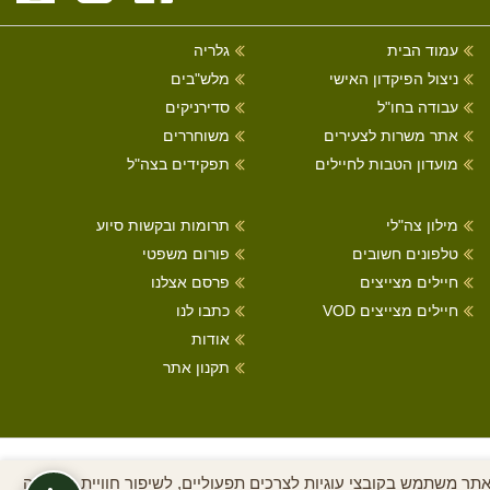
עמוד הבית
גלריה
ניצול הפיקדון האישי
מלש"בים
עבודה בחו"ל
סדירניקים
אתר משרות לצעירים
משוחררים
מועדון הטבות לחיילים
תפקידים בצה"ל
מילון צה"לי
תרומות ובקשות סיוע
טלפונים חשובים
פורום משפטי
חיילים מצייצים
פרסם אצלנו
חיילים מצייצים VOD
כתבו לנו
אודות
תקנון אתר
כל הזכויות שמורות לחיילים מצייצים 2022
תר משתמש בקובצי עוגיות לצרכים תפעוליים, לשיפור חוויית הגלישה