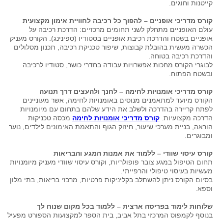
קייטנות וחוגים.
קורס מדריכי אופניים – להפוך כל רכיבה לחוויית אימון מקצועית
עולם האופניים מתחלק לשני תחומים מרכזיים: הדרכת רכיבה על
אופניים בשטח והדרכת רכיבת אופניים בסטודיו (ספינינג). הקורס מעניק
הכשרה מעשית בהובלת קבוצות, שיפור טכניקת רכיבה, תכנון מסלולים
והדרכת רכיבה בטוחה.
לבוגרי הקורס מחכות אפשרויות עבודה בחדרי כושר, סטודיו לרכיבה
ובשטח הפתוח.
קורס מדריכי אומנויות לחימה – לחנך ולהעצים דרך תנועה
הקורס מיועד למתאמנים מנוסים באומנויות לחימה, אשר מעוניינים
לפתח קריירה בהדרכה ולשלב את הידע שלהם בתחום עם מיומנויות
הדרכה מקצועיות.
קורס מדריכי אומנויות לחימה
מכסה טכניקות
הוראה, בניית מערכי שיעור, חיזוק הגוף והתאמת האימונים לילדים, נוער
ומבוגרים.
קורס עיסוי שוודי – ללמוד את אמנות המגע והבריאות
תחום הטיפול במגע צובר פופולריות, וקורס עיסוי שוודי מעניק מיומנויות
מעשיות בעיסוי טיפולי והרפייתי.
בסיום הקורס ניתן להשתלב בקליניקות פרטיות, מרכזי בריאות, בתי מלון
וספא.
שלוחות לימוד בפריסה ארצית – ללמוד בכל מקום שנוח לך
בנוסף לקמפוס המרכזי בתל אביב, בית הספר למקצועות הספורט מפעיל