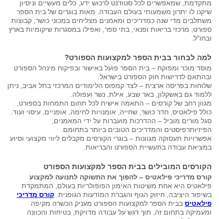
מתקדמת, שמאפשרים לכל סטודנט לרכוש ידע, כלים מעשיים וניסיון
שיקנו לו יתרון משמעותי בעולם העבודה. מאות בוגרים של בית הספר
משתלבים מדי שנה כמדריכים ומאמנים מצליחים במכוני כושר, קבוצות
ספורט, מרכזי בריאות ופנאי, בתי ספר, ואפילו במסגרות שיקומיות בארץ
ובחו"ל.
למה לבחור בבית הספר למקצועות הספורט?
מוסד מוכר ומפוקח – בית הספר פועל באישור ובפיקוח מינהל הספורט
ובהתאם לדרישות חוק הספורט בישראל.
שלוחות בפריסה ארצית – לצד קמפוס הלימודים המרכזי בתל אביב, ניתן
ללמוד גם באשקלון, באר שבע, אילת, נשר ועפולה.
מגוון רחב של קורסים – התאמה אישית לכל תחום התמחות בספורט,
כולל פילאטיס, חדר כושר, שחייה, אומנויות לחימה, אופניים, עיסוי ועוד.
סגל מורים מוביל – ההדרכות מועברות על ידי המאמנים,
הפיזיותרפיסטים והמדריכים הטובים ביותר בתחומם.
אפשרויות תעסוקה מגוונות – בוגרי הקורסים מקבלים ליווי מקצועי וסיוע
במציאת עבודה בתעשיית הספורט והבריאות.
הקורסים המובילים בבית הספר למקצועות הספורט
קורס מדריכי פילאטיס – להפוך את התשוקה לתנועה למקצוע
פילאטיס היא אחת משיטות האימון הפופולריות בעולם, המתמקדת
בשיפור היציבה, חיזוק הגוף והגברת המודעות הגופנית.
קורס מדריכי
פילאטיס
בבית הספר למקצועות הספורט מעניק הכשרה מקיפה
ומעמיקה בתחום זה, תוך דגש על עבודה מדויקת, בטיחות והכוונה