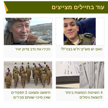
עוד בחיילים מצייצים
האם יש מש"קי ת"ש בצה"ל?
הכירו את נדב צדוק יאיר
4 השיטות הנפוצות ביותר
חיפשנו ומצאנו: 3 תפקידים
להוצאת גימלים
שאין סיכוי שאתם מכירים