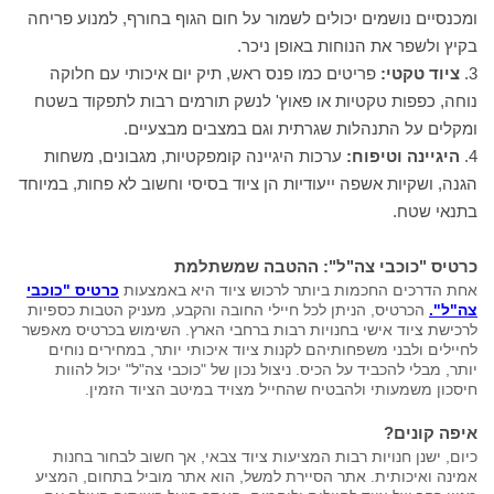
ומכנסיים נושמים יכולים לשמור על חום הגוף בחורף, למנוע פריחה
בקיץ ולשפר את הנוחות באופן ניכר.
ציוד טקטי:
פריטים כמו פנס ראש, תיק יום איכותי עם חלוקה
נוחה, כפפות טקטיות או פאוץ' לנשק תורמים רבות לתפקוד בשטח
ומקלים על התנהלות שגרתית וגם במצבים מבצעיים.
היגיינה וטיפוח:
ערכות היגיינה קומפקטיות, מגבונים, משחות
הגנה, ושקיות אשפה ייעודיות הן ציוד בסיסי וחשוב לא פחות, במיוחד
בתנאי שטח.
כרטיס "כוכבי צה"ל": ההטבה שמשתלמת
אחת הדרכים החכמות ביותר לרכוש ציוד היא באמצעות
כרטיס "כוכבי
צה"ל".
הכרטיס, הניתן לכל חיילי החובה והקבע, מעניק הטבות כספיות
לרכישת ציוד אישי בחנויות רבות ברחבי הארץ. השימוש בכרטיס מאפשר
לחיילים ולבני משפחותיהם לקנות ציוד איכותי יותר, במחירים נוחים
יותר, מבלי להכביד על הכיס. ניצול נכון של "כוכבי צה"ל" יכול להוות
חיסכון משמעותי ולהבטיח שהחייל מצויד במיטב הציוד הזמין.
איפה קונים?
כיום, ישנן חנויות רבות המציעות ציוד צבאי, אך חשוב לבחור בחנות
אמינה ואיכותית. אתר הסיירת למשל, הוא אתר מוביל בתחום, המציע