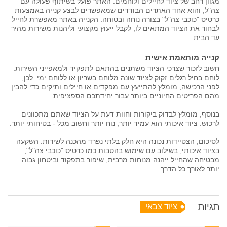
מגוון רחב של ציוד לחיילים ולוחמים. האתר פועל בשיתוף פעולה עם
צה"ל, והוא אחד האתרים הבודדים שמאפשרים לבצע קנייה באמצעות
כרטיס "כוכבי צה"ל" בצורה נוחה ובטוחה. הקנייה באתר מאפשרת לחייל
לבחור את הציוד המתאים לו, לקבל ייעוץ מקצועי וליהנות משירות מהיר
עד הבית.
קנייה מותאמת אישית
חשוב לזכור שצרכי הציוד משתנים בהתאם לתפקיד ולמאפייני השירות.
לוחם בחיל רגלים זקוק לציוד שונה מלוחם בשריון או ללוחם ימי. לכן,
לפני הרכישה, מומלץ להתייעץ עם מפקדים או חיילים ותיקים כדי להבין
מהם הפריטים החיוניים ביותר עבור יחידתכם הספציפית.
בנוסף, מומלץ לבדוק ביקורות וחוות דעת על הציוד שאתם מתכוונים
לרכוש. ציוד איכותי הוא עמיד יותר, נוח יותר וחשוב מכל - בטיחותי יותר.
לסיכום, הצטיידות נכונה היא חלק בלתי נפרד מהכנה לשירות. השקעה
בציוד איכותי, בשילוב עם שימוש בהטבות כמו כרטיס "כוכבי צה"ל",
מבטיחה שהחייל ייהנה מנוחות מרבית, שיפור בתפקוד וביטחון גבוה
יותר לאורך כל הדרך.
תגיות
ציוד צבאי