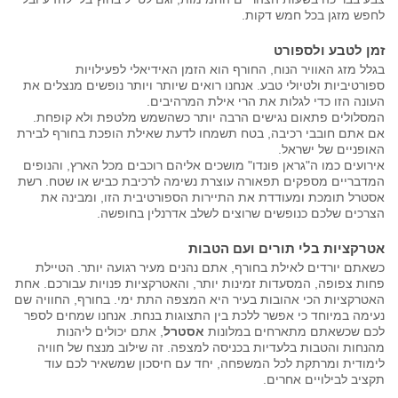
לחפש מזגן בכל חמש דקות.
זמן לטבע ולספורט
בגלל מזג האוויר הנוח, החורף הוא הזמן האידיאלי לפעילויות
ספורטיביות ולטיולי טבע. אנחנו רואים שיותר ויותר נופשים מנצלים את
העונה הזו כדי לגלות את הרי אילת המרהיבים.
המסלולים פתאום נגישים הרבה יותר כשהשמש מלטפת ולא קופחת.
אם אתם חובבי רכיבה, בטח תשמחו לדעת שאילת הופכת בחורף לבירת
האופניים של ישראל.
אירועים כמו ה"גראן פונדו" מושכים אליהם רוכבים מכל הארץ, והנופים
המדבריים מספקים תפאורה עוצרת נשימה לרכיבת כביש או שטח. רשת
אסטרל תומכת ומעודדת את התיירות הספורטיבית הזו, ומבינה את
הצרכים שלכם כנופשים שרוצים לשלב אדרנלין בחופשה.
אטרקציות בלי תורים ועם הטבות
כשאתם יורדים לאילת בחורף, אתם נהנים מעיר רגועה יותר. הטיילת
פחות צפופה, המסעדות זמינות יותר, והאטרקציות פנויות עבורכם. אחת
האטרקציות הכי אהובות בעיר היא המצפה התת ימי. בחורף, החוויה שם
נעימה במיוחד כי אפשר ללכת בין התצוגות בנחת. אנחנו שמחים לספר
לכם שכשאתם מתארחים במלונות
אסטרל
, אתם יכולים ליהנות
מהנחות והטבות בלעדיות בכניסה למצפה. זה שילוב מנצח של חוויה
לימודית ומרתקת לכל המשפחה, יחד עם חיסכון שמשאיר לכם עוד
תקציב לבילויים אחרים.