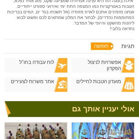
אילת בעונה הזו היא פנינה אמיתית שמציעה שקט, מזג אוויר נפלא,
הטבות באטרקציות כמו המצפה התת ימי ואירועי ספורט ייחודיים.
אנחנו מזמינים אתכם לארוז מזוודה (אל תשכחו בגד ים, המים בבריכות
המחוממות נהדרים), לבחור את המלון שמתאים לכם ופשוט לבוא
ליהנות מהשקט והיופי של המדבר.
נתראה בלובי!
תגיות
חופשה
אפשרויות לניצול
לוח עבודה בחו"ל
הפקדון
מועדון הטבות לחיילים
אתר משרות לצעירים
אולי יעניין אותך גם