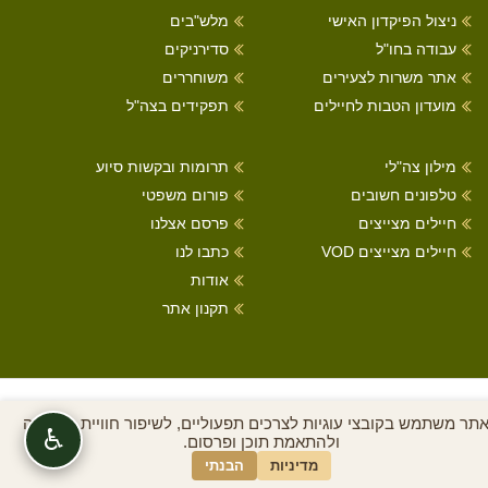
ניצול הפיקדון האישי
מלש"בים
עבודה בחו"ל
סדירניקים
אתר משרות לצעירים
משוחררים
מועדון הטבות לחיילים
תפקידים בצה"ל
מילון צה"לי
תרומות ובקשות סיוע
טלפונים חשובים
פורום משפטי
חיילים מצייצים
פרסם אצלנו
חיילים מצייצים VOD
כתבו לנו
אודות
תקנון אתר
כל הזכויות שמורות לחיילים מצייצים 2022
תר משתמש בקובצי עוגיות לצרכים תפעוליים, לשיפור חוויית הגלישה
♿
ולהתאמת תוכן ופרסום.
בניית אתרים
מדיניות
הבנתי
|
A
STUDIO