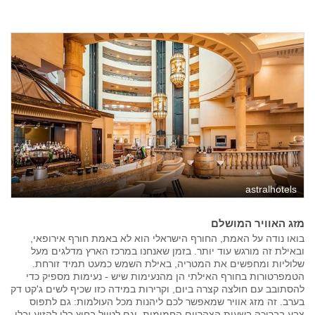
astralhotels
מזג האוויר המושלם
בואו נודה על האמת, החורף הישראלי הוא לא באמת חורף אירופאי,
ובאילת זה מורגש עוד יותר. בזמן שאנחנו במרכז הארץ מדלגים מעל
שלוליות ומחפשים את המטריה, באילת השמש כמעט תמיד זורחת.
הטמפרטורות בחורף האילתי הן מהנעימות שיש - נעימות מספיק כדי
להסתובב עם חולצה קצרה ביום, וקרירות במידה כזו שכיף לשים ג'קט דק
בערב. זה מזג אוויר שמאפשר לכם ליהנות מכל העולמות: גם לתפוס
צבע בבריכה בשעות הצהריים החמימות, וגם לטייל בחוץ בלי להזיע ובלי