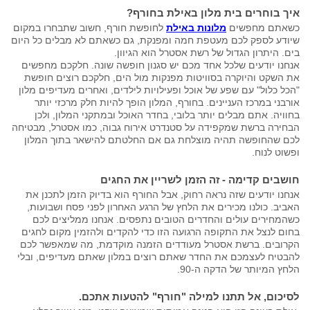
איך בוחרים בית מלון באילת בחורף?
כשאתם מחפשים
מלונות באילת
לחופשת חורף, חשוב שתבחרו במקום
שיודע לספק לכם מעטפת חמה ומפנקת, גם כשאתם לא מבלים כל היום
בים. היתרון הגדול של רשת אסטרל הוא הגיוון.
אנחנו יודעים שלכל אחד מכם יש סגנון חופשה שונה. חלקכם מחפשים
את השקט והיוקרה בסוויטות מפנקות מול הים, חלקכם רוצים חופשת
"הכל כלול" עם שפע של אוכל ופעילויות לילדים, ואחרים מעדיפים מלון
אורבני במרכז העניינים. בחורף, המלון הופך להיות חלק מרכזי יותר
בחוויה. אתם מבלים יותר בלובי, בחדר האוכל ובמתקני המלון, ולכן
הבחירה ברשת שמקפידה על סטנדרט אירוח גבוה, כמו אסטרל, מבטיחה
לכם שהחופשה תהיה מוצלחת גם אם החלטתם להישאר בתוך המלון
ופשוט לנוח.
חושבים קדימה - זה הזמן לשריין את החגים
אנחנו יודעים שזה נראה רחוק, אבל החורף הוא בדיוק הזמן לתכנן את
האביב. כולנו מכירים את הלחץ של הרגע האחרון לפני פסח ושבועות,
כשהמחירים עולים והחדרים הטובים נתפסים. אנחנו ממליצים לכם
בחום לנצל את התקופה הרגועה הזו כדי להקדים ולהזמין מקום לחגים
הקרובים. ברשת אסטרל מעודדים הזמנה מוקדמת, מה שמאפשר לכם
להבטיח לעצמכם את החדר שאתם רוצים במלון שאתם מעדיפים, ובלי
הלחץ המיותר של הדקה ה-90.
לסיכום, אל תתנו למילה "חורף" להטעות אתכם.