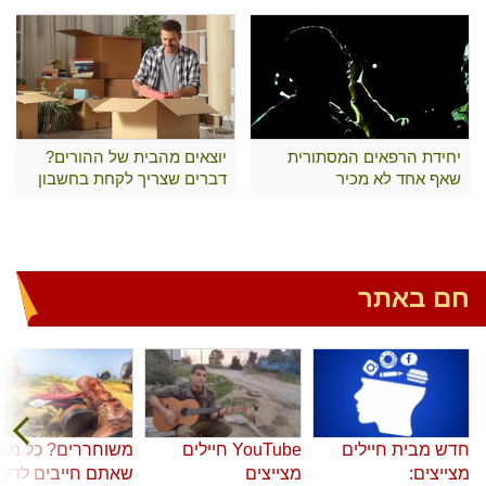
יחידת הרפאים המסתורית
יוצאים מהבית של ההורים?
שאף אחד לא מכיר
דברים שצריך לקחת בחשבון
חם באתר
חדש מבית חיילים
YouTube חיילים
משוחררים? כל מה
מצייצים:
מצייצים
שאתם חייבים לדע