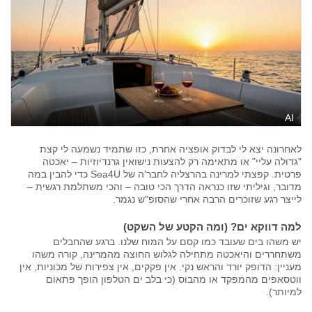
AI
לאחרונה יצא לי לבדוק אופציה אחרת, כזו שתמיד נשמעה לי קצת
"גדולה עליי" או מתאימה רק להצעות נישואין גרנדיוזיות – יאכטה
פרטית. קפצתי למרינה בהרצליה לחבר'ה של Sea4U כדי להבין במה
מדובר, וגיליתי שזו כנראה הדרך הכי טובה – והכי משתלמת רגשית –
לייצר רגע שזוכרים הרבה אחרי שהסופ"ש נגמר.
למה דווקא ים? (ומה הקטע של השקט)
יש משהו בים שעובד כמו קסם על המוח שלנו. ברגע שהחבלים
משתחררים והיאכטה מתחילה לגלוש החוצה מהמרינה, קורה משהו
מעניין: הדופק יורד והראש נקי. אין פקקים, אין צפירות של מכוניות, אין
ווטסאפים מהמפקד או מהבוס (כי בלב ים הטלפון הופך פתאום
למיותר).