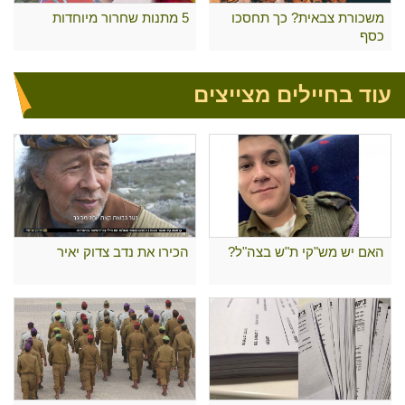
משכורת צבאית? כך תחסכו
5 מתנות שחרור מיוחדות
כסף
עוד בחיילים מצייצים
האם יש מש"קי ת"ש בצה"ל?
הכירו את נדב צדוק יאיר