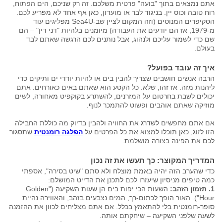
אתם נמצאים בתוך "בועה" פרטית משלכם. זה רק שניכם, הים הפתוח,
רוח טובה וכוס יין. בניגוד לבר או מועדון, כאן אף אחד לא מפריע לכם.
הסקיפרים המנוסים (וזה המקום לציין שב-Sea4U מפליגים עוד
מ-1979, אז הם יודעים את העבודה) מיומנים בלהיות "דני דין" – הם
שם כדי לשמור עליכם ולנהוג, אבל נותנים לכם הרגשה שאתם לבד
בעולם.
איך זה עובד בפועל?
הרבה אנשים חושבים שצריך להבין בים או להיות יורדי ים ותיקים כדי
ליהנות מזה. אז זהו, שלא. כל הקטע הוא שאתם באים כאורחים. אתם
יכולים לשבת בחרטום על המזרנים, להשתרע בקוקפיט מאחורה, לשים
מוזיקה שאתם אוהבים ופשוט להתמכר לנוף.
אם אתם מחפשים לשדרג את החוויה ולהבין בדיוק מה כוללת החבילה
הזו לזוג, כאן תוכלו למצוא את כל הפרטים על
הפלגה רומנטית
שתסגור
לכם את הפינה בצורה מושלמת.
המדריך המקוצר: כך תעשו את זה נכון
כדי שהערב הזה יהיה באמת מוצלח ולא סתם "שיט בסירה", אספתי
כמה טיפים מניסיון שיעזרו לכם לתכנן את הדייט המושלם:
1. תזמון הזהב:
השעות הכי יפות בים הן שעות השקיעה ("Golden
Hour"). האור הופך לכתום-רך, המים נצבעים בזהב, והאווירה נהיית
סופר-רומנטית בלי להתאמץ בכלל. אם אתם מצליחים לכוון את ההזמנה
לשעה שלפני השקיעה – שיחקתם אותה.