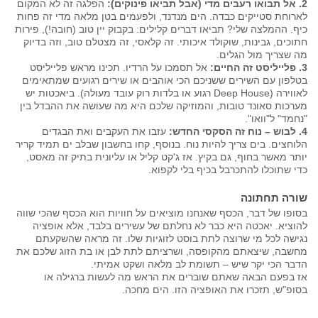
2. אל תבואו רעבים מדי (אבל תביאו פינוקים):
הפלגה זה לא המקום
לארוחת סטייקים כבדה. הים מנדנד, ולפעמים בטן מלאה מדי זה פחות
כיף. ההמלצה שלי? תביאו דברים קלילים: בקבוק יין טוב (חובה!), פירות
חתוכים, גבינות, שוקולד איכותי. זה קלאסי, זה מצטלם טוב, וזה בדיוק
מה שצריך מול הגלים.
3. פלייליסט זה החיים:
אל תסמכו על הרדיו. תכינו מראש פלייליסט
בטלפון עם השירים ששניכם הכי אוהבים או שירים רגועים שמתאימים
לאווירה (Deep House רגוע או בלדות רוק עובד מעולה). ביאכטות יש
מערכות סאונד טובות, והמוזיקה שלכם היא מה שעושה את ההבדל בין
"נחמד" ל"וואו".
4. לבוש – נוח זה הסקסי החדש:
עזבו את העקבים ואת הבגדים
הלוחצים. בים צריך להיות נוח. בנוסף, קחו בחשבון שבלב ים תמיד קריר
יותר מאשר בחוף, גם בקיץ. אז ג'קט קליל או עליונית בתיק זה מאסט,
כדי שתוכלו להתכרבל בכיף בלי לקפוא.
שורה תחתונה
בסופו של דבר, הכסף שאנחנו מוציאים על חוויות הוא הכסף שהכי שווה
להוציא. יאכטה היא כבר לא נחלתם של עשירים בלבד, אלא אופציה
נגישה לכל מי שרוצה לתת בוסט לזוגיות שלו. זה מראה שהשקעתם
מחשבה, שיצאתם מהקופסה, ושרציתם לתת לבן או בת הזוג שלכם את
הדבר הכי יקר שיש – תשומת לב מלאה ושקט אמיתי.
אז בפעם הבאה שאתם שוברים את הראש מה לעשות ברגילה או
בסופ"ש, תזכרו את האופציה הזו. הים מחכה.