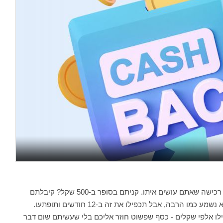
בקצרה, זה כרטיס אשראי שמחזיר לכם כסף על כל רכישה שאתם עושים איתו. קניתם בסופר ב-500 שקל? קיבלתם
בחזרה 5 או 10 שקל, תלוי באחוז ההחזר. נכון, זה לא נשמע כמו הרבה, אבל תכפילו את זה ב-12 חודשים ותופתעו.
ילו אלפי שקלים - כסף שפשוט חוזר אליכם בלי שעשיתם שום דבר