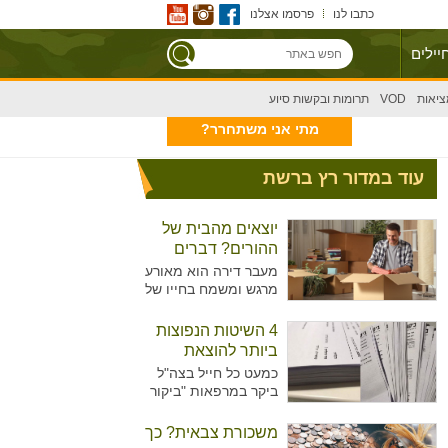
כתבו לנו
פרסמו אצלנו
יילים
ציאות
VOD
תרומות ובקשות סיוע
מתי אני משתחרר?
עוד במדור רץ ברשת
יוצאים מהבית של
ההורים? דברים
שצריך לקחת בחשבון
מעבר דירה הוא מאורע
מרגש ומשמח בחייו של
אדם, בפרט כשמדובר
במעבר הראשון מחוץ
4 השיטות הנפוצות
לבית ההורים. עם זאת,
ביותר להוצאת
מדובר בתהליך מורכב
גימלים
כמעט כל חייל בצה"ל
עם עלויות משל עצמו
ביקר במרפאות "ביקור
שכדאי לקחת בחשבון.
רופא" או אצל רופא
תוהים איך תוכלו לצאת
היחידה כדי להוציא
משכורת צבאית? כך
ממנו שמחים
גימלים ולאפשר לעצמו