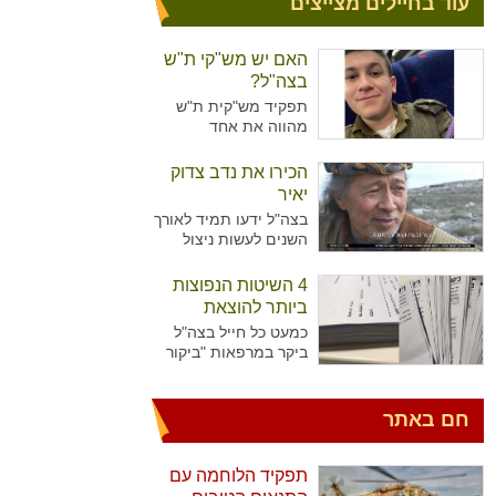
עוד בחיילים מצייצים
האם יש מש"קי ת"ש
בצה"ל?
תפקיד מש"קית ת"ש
מהווה את אחד
מהתפקידים המזוהים
יותר עם נשים מאשר
הכירו את נדב צדוק
גברים בצה"ל. מדובר על
יאיר
תפקיד המקביל לתפקיד
בצה"ל ידעו תמיד לאורך
של עובדת סוציאלית
השנים לעשות ניצול
ויועצת בבתי הספר,
מיטיבי של כוח האדם
כשבצה"ל רואים הכרח
שלו ידע נרחב בתחומים
4 השיטות הנפוצות
להכשיר גם גברים לאותו
רבים עימו הגיעו
התפקיד.
ביותר להוצאת
לישראל. כך קרה גם עם
גימלים
כמעט כל חייל בצה"ל
נדב צדוק יאיר. דמות
ביקר במרפאות "ביקור
יוצאת דופן, בעלת
רופא" או אצל רופא
סיפור חיים מעניין
היחידה כדי להוציא
שצה"ל ומערכת הביטחון
גימלים ולאפשר לעצמו
חם באתר
הישראלית שזורים בה
לנוח בבית עוד מספר
גם כן.
ימים. לעומת החיילים
שביקרו פעמים בודדות
תפקיד הלוחמה עם
במרפאות, יש את אלו