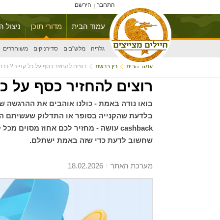
התחבר
הירשם
עמוד הבית
מדורי תוכן
ניצול ה
גלריה
מלש"בים
סדירניקים
משוחררים
עמוד הבית
רץ ברשת
רוצים להחזיר כסף על כל קנייה? ככה 
רוצים להחזיר כסף על כל
בואו נודה באמת - כולנו אוהבים את ההרגשה ש
בלדעת שהקנייה בסופר או התדלוק שעשיתם הרג
cashback עושה - מחזיר לכם אחוז מסוים
שחשוב לדעת כדי שזה באמת ישתלם.
מערכת האתר
18.02.2026