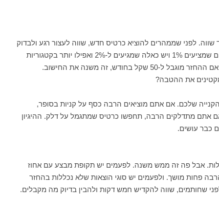
היה מעניין, כי לא כל כרטיס cashback נולד שווה. לפני שממהרים להוציא כרטיס חדש, שווה לעצור רגע ולבדוק
כמה דברים. קודם כל, מה אחוז ההחזר? יש כרטיסים שמציעים 1% ויש כאלה שמגיעים ל-2% ואפילו יותר בקטגוריות
מסוימות. שנית, האם יש תקרה חודשית להחזר? כי אם ההחזר מוגבל ל-50 שקל בחודש, זה משנה את החישוב.
מקטינים את ההטבה?
קנייה שלכם. אם אתם מוציאים הרבה כסף על קניות בסופר,
אם אתם מתדלקים הרבה, תחפשו כרטיס שמתגמל על דלק. ההיגיון
 כבר עושים.
בלות. אבל פה זה ממש משנה. לפעמים יש תקופת מבצע עם אחוז
רבה פחות מושך. ולפעמים יש סוגי הוצאות שלא נכללות בהחזר
פני שחותמים, שווה להקדיש חמש דקות ולהבין בדיוק מה מקבלים.