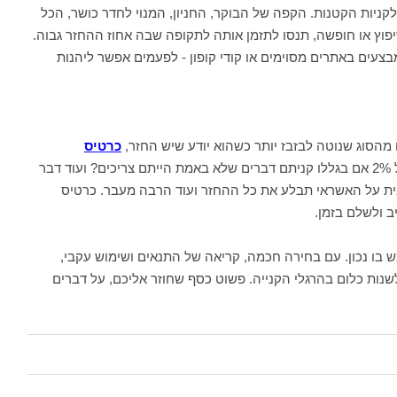
קניות הקטנות. הקפה של הבוקר, החניון, המנוי לחדר כושר, הכל
פוץ או חופשה, תנסו לתזמן אותה לתקופה שבה אחוז ההחזר גבוה.
צעים באתרים מסוימים או קודי קופון - לפעמים אפשר ליהנות
 מהסוג שנוטה לבזבז יותר כשהוא יודע שיש החזר,
כרטיס
עלול דווקא להזיק. כי מה שווה החזר של 2% אם בגללו קניתם דברים שלא באמת הייתם צריכים? ועוד דבר
ית על האשראי תבלע את כל ההחזר ועוד הרבה מעבר. כרטיס
ודע להשתמש בו נכון. עם בחירה חכמה, קריאה של התנאים ושימוש עקבי,
נות כלום בהרגלי הקנייה. פשוט כסף שחוזר אליכם, על דברים