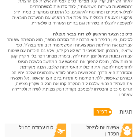
לאחר השירות, קרין קוגן מציעה כלים לצמיחה אישית עם הרצאת
"המשמעות בשירות משמעותי", לצד סדנאות למשתחררים,
למילואימניקים ופתרונות לארגונים. כל התכנים ממוקדים במתן ידע
פרקטי ומעטפת מנטלית שהופכת את המפגש עם המערכת הצבאית
למקפצה להצלחה בשירות וגם בחיים האזרחיים שלאחריו.
סיכום: הצעד הראשון לשירות צבאי מוצלח
לסיכום, ציון הדפ"ר הוא הרבה יותר מסתם מספר; הוא המפתח שפותח
עבורכם את הדלתות המקצועיות והמשמעותיות ביותר בצה"ל. כפי
שראינו, המבחן האדפטיבי דורש לא רק ידע, אלא גם היכרות עם שיטות
עבודה נכונות וניהול זמן תחת לחץ. בעזרת מבחני דפר בליווי קרין קוגן
והצוות שלה, תוכלו להפוך את המפגש עם המחשב בלשכת הגיוס
להזדמנות להפגין את היכולות האמיתיות שלכם. הכנה מוקדמת
ומסודרת היא הדרך המקצועית ביותר לוודא שהנתונים שלכם יהיו הכי
גבוהים שאפשר, ללא הפתעות מיותרות ביום הצו הראשון. אל תשאירו
את העתיד הצבאי שלכם ליד המקרה קחו את הכלים שקרין מציעה,
הגיעו מוכנים והבטיחו לעצמכם נקודת זינוק מצוינת לשירות ולקריירה
שאחריו.
תגיות
דפ"ר
אפשרויות לניצול
לוח עבודה בחו"ל
הפקדון