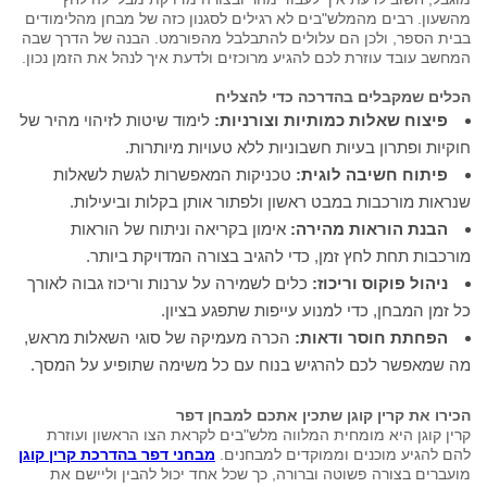
מהשעון. רבים מהמלש"בים לא רגילים לסגנון כזה של מבחן מהלימודים
בבית הספר, ולכן הם עלולים להתבלבל מהפורמט. הבנה של הדרך שבה
המחשב עובד עוזרת לכם להגיע מרוכזים ולדעת איך לנהל את הזמן נכון.
הכלים שמקבלים בהדרכה כדי להצליח
פיצוח שאלות כמותיות וצורניות:
לימוד שיטות לזיהוי מהיר של
חוקיות ופתרון בעיות חשבוניות ללא טעויות מיותרות.
פיתוח חשיבה לוגית:
טכניקות המאפשרות לגשת לשאלות
שנראות מורכבות במבט ראשון ולפתור אותן בקלות וביעילות.
הבנת הוראות מהירה:
אימון בקריאה וניתוח של הוראות
מורכבות תחת לחץ זמן, כדי להגיב בצורה המדויקת ביותר.
ניהול פוקוס וריכוז:
כלים לשמירה על ערנות וריכוז גבוה לאורך
כל זמן המבחן, כדי למנוע עייפות שתפגע בציון.
הפחתת חוסר ודאות:
הכרה מעמיקה של סוגי השאלות מראש,
מה שמאפשר לכם להרגיש בנוח עם כל משימה שתופיע על המסך.
הכירו את קרין קוגן שתכין אתכם למבחן דפר
קרין קוגן היא מומחית המלווה מלש"בים לקראת הצו הראשון ועוזרת
להם להגיע מוכנים וממוקדים למבחנים.
מבחני דפר בהדרכת קרין קוגן
מועברים בצורה פשוטה וברורה, כך שכל אחד יכול להבין וליישם את