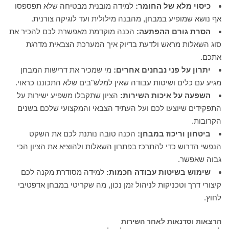
כיסוי מלא של החומר:
למידה מובנית מבטיחה שלא תפספסו
אף נושא שמופיע במבחן, מהבנה מילולית ועד לוגיקה צורנית.
הסרת גורם ההפתעה:
הכנה מוקדמת מאפשרת לכם להכיר את
סוג השאלות מראש ולדעת בדיוק איך המערכת הצבאית מדרגת
אתכם.
יתרון על פני נבחנים אחרים:
מי שמכיר את דרישות המבחן
מגיע עם כלים ושיטות עבודה שאין למלש"בים שלא התכוננו כראוי.
השפעה על איכות השירות:
הציון שתקבלו משפיע ישירות על
התפקידים שיוצעו לכם ועל העתיד הצבאי והמקצועי שלכם בשנים
הקרובות.
ביטחון וריכוז במבחן:
הכנה טובה נותנת לכם את השקט
הנפשי הדרוש כדי להתרכז בפתרון השאלות ולהוציא את הציון הכי
גבוה שאפשר.
שימוש בשיטות עבודה חכמות:
למידה מסודרת מקנה לכם
קיצורי דרך וטכניקות לניהול זמן נכון, מה שקריטי במבחן אדפטיבי
לחוץ.
הרצאות וסדנאות לאחר השירות