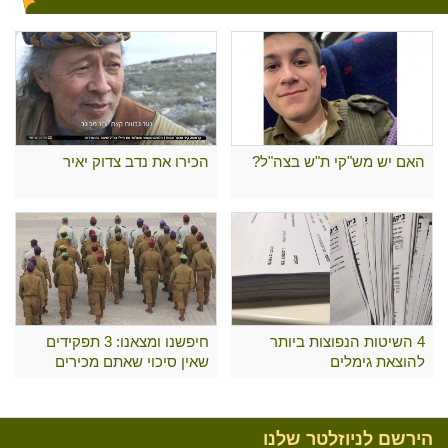
האם יש מש"קי ת"ש בצה"ל?
הכירו את נדב צדוק יאיר
4 השיטות הנפוצות ביותר
חיפשנו ומצאנו: 3 תפקידים
להוצאת גימלים
שאין סיכוי שאתם מכירים
הירשם לניוזלטר שלנו