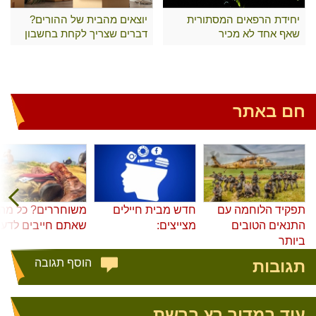
יחידת הרפאים המסתורית
יוצאים מהבית של ההורים?
שאף אחד לא מכיר
דברים שצריך לקחת בחשבון
חם באתר
תפקיד הלוחמה עם
חדש מבית חיילים
משוחררים? כל מה
התנאים הטובים
מצייצים:
שאתם חייבים לדע
ביותר
תגובות
הוסף תגובה
עוד במדור רץ ברשת