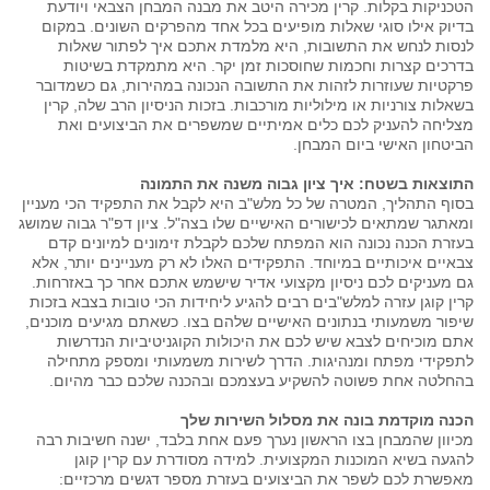
הטכניקות בקלות. קרין מכירה היטב את מבנה המבחן הצבאי ויודעת
בדיוק אילו סוגי שאלות מופיעים בכל אחד מהפרקים השונים. במקום
לנסות לנחש את התשובות, היא מלמדת אתכם איך לפתור שאלות
בדרכים קצרות וחכמות שחוסכות זמן יקר. היא מתמקדת בשיטות
פרקטיות שעוזרות לזהות את התשובה הנכונה במהירות, גם כשמדובר
בשאלות צורניות או מילוליות מורכבות. בזכות הניסיון הרב שלה, קרין
מצליחה להעניק לכם כלים אמיתיים שמשפרים את הביצועים ואת
הביטחון האישי ביום המבחן.
התוצאות בשטח: איך ציון גבוה משנה את התמונה
בסוף התהליך, המטרה של כל מלש"ב היא לקבל את התפקיד הכי מעניין
ומאתגר שמתאים לכישורים האישיים שלו בצה"ל. ציון דפ"ר גבוה שמושג
בעזרת הכנה נכונה הוא המפתח שלכם לקבלת זימונים למיונים קדם
צבאיים איכותיים במיוחד. התפקידים האלו לא רק מעניינים יותר, אלא
גם מעניקים לכם ניסיון מקצועי אדיר שישמש אתכם אחר כך באזרחות.
קרין קוגן עזרה למלש"בים רבים להגיע ליחידות הכי טובות בצבא בזכות
שיפור משמעותי בנתונים האישיים שלהם בצו. כשאתם מגיעים מוכנים,
אתם מוכיחים לצבא שיש לכם את היכולות הקוגניטיביות הנדרשות
לתפקידי מפתח ומנהיגות. הדרך לשירות משמעותי ומספק מתחילה
בהחלטה אחת פשוטה להשקיע בעצמכם ובהכנה שלכם כבר מהיום.
הכנה מוקדמת בונה את מסלול השירות שלך
מכיוון שהמבחן בצו הראשון נערך פעם אחת בלבד, ישנה חשיבות רבה
להגעה בשיא המוכנות המקצועית. למידה מסודרת עם קרין קוגן
מאפשרת לכם לשפר את הביצועים בעזרת מספר דגשים מרכזיים: