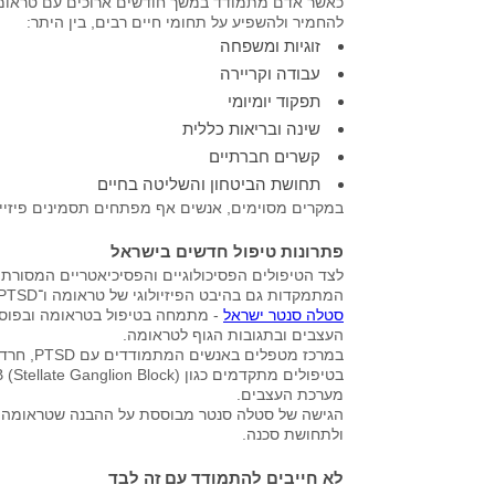
כאשר אדם מתמודד במשך חודשים ארוכים עם טראומה,
להחמיר ולהשפיע על תחומי חיים רבים, בין היתר:
זוגיות ומשפחה
עבודה וקריירה
תפקוד יומיומי
שינה ובריאות כללית
קשרים חברתיים
תחושת הביטחון והשליטה בחיים
במקרים מסוימים, אנשים אף מפתחים תסמינים פיזי
פתרונות טיפול חדשים בישראל
לצד הטיפולים הפסיכולוגיים והפסיכיאטריים המסורת
המתמקדות גם בהיבט הפיזיולוגי של טראומה ו־PTSD.
סטלה סנטר ישראל
- מתמחה בטיפול בטראומה ובפוס
העצבים ובתגובות הגוף לטראומה.
במרכז מט
מערכת העצבים.
הגישה של סטלה סנטר מבוססת על ההבנה שטראומה אי
ולתחושת סכנה.
לא חייבים להתמודד עם זה לבד