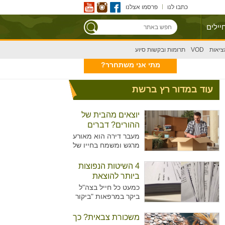
כתבו לנו
פרסמו אצלנו
יילים
ציאות
VOD
תרומות ובקשות סיוע
מתי אני משתחרר?
עוד במדור רץ ברשת
יוצאים מהבית של
ההורים? דברים
שצריך לקחת בחשבון
מעבר דירה הוא מאורע
מרגש ומשמח בחייו של
אדם, בפרט כשמדובר
במעבר הראשון מחוץ
4 השיטות הנפוצות
לבית ההורים. עם זאת,
ביותר להוצאת
מדובר בתהליך מורכב
גימלים
כמעט כל חייל בצה"ל
עם עלויות משל עצמו
ביקר במרפאות "ביקור
שכדאי לקחת בחשבון.
רופא" או אצל רופא
תוהים איך תוכלו לצאת
היחידה כדי להוציא
משכורת צבאית? כך
ממנו שמחים
גימלים ולאפשר לעצמו