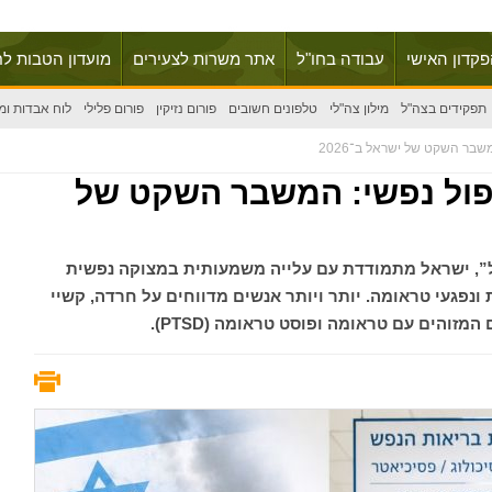
פקדון האישי
עבודה בחו"ל
אתר משרות לצעירים
מועדון הטבות לח
תפקידים בצה"ל
מילון צה"לי
טלפונים חשובים
פורום נזיקין
פורום פלילי
לוח אבדות ומ
בר השקט של ישראל ב־2026
פול נפשי: המשבר השקט של
ות ברזל”, ישראל מתמודדת עם עלייה משמעותית במצוקה נפשית
ונפגעי טראומה. יותר ויותר אנשים מדווחים על חרדה, קשיי
זוהים עם טראומה ופוסט טראומה (PTSD).