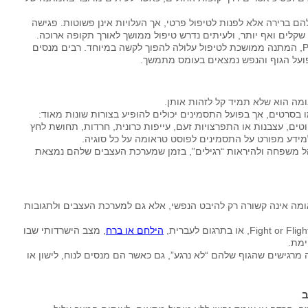
ם ברירה אלא לפנות לטיפול פרטי, אך העלויות אינן פשוטות. פגישה
שקלים ואף יותר, ולעיתים נדרש טיפול ממושך לאורך תקופה ארוכה.
עבור אנשים המתמודדים עם טראומה, חרדה או PTSD, המתנה ממושכת לטיפול עלולה להפוך לקשה במיוחד. רבים מנסים
פועל הגוף והנפש נמצאים בעומס מתמשך.
מה הוא שלא תמיד קל לזהות אותן.
בסרטים, אך בפועל התסמינים יכולים להופיע בצורות שונות מאוד:
טים, עצבנות או התפרצויות זעם, עייפות כרונית, חרדות, תחושת לחץ
ידע מפורט על התסמינים לפוסט טראומה על כל סוגיה.
הל משפחה ולהיראות “רגילים”, בזמן שמערכת העצבים שלהם נמצאת
אומה אינה קשורה רק להיבט הנפשי, אלא גם למערכת העצבים ולתגובות
הילחם או ברח
, מצב הישרדותי שבו
ימת.
רגישים שהגוף שלהם “לא נרגע”, גם כאשר הם מנסים לנוח, לישון או
ב