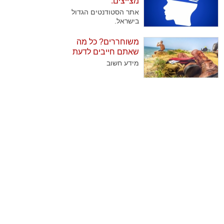
מצייצים:
שנוהגים לבקר אותן
אתר הסטודנטים הגדול
באופן קבוע בצאת
בישראל.
השבת. בדקנו עבורכם
מהן השיטות הנבחרות
משוחררים? כל מה
של החיילים להוציא
שאתם חייבים לדעת
גימלים..
מידע חשוב