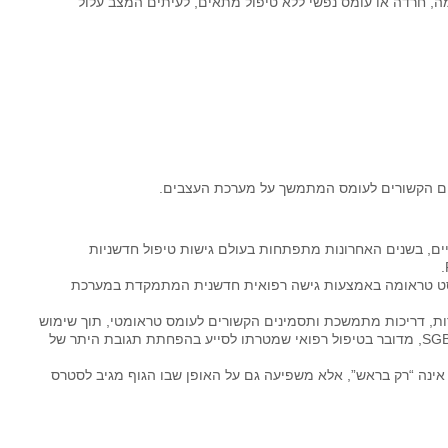
 חרדה או עומס נפשי ללא טיפול מתאים, לעיתים המצב עלול
ים הקשורים לעומס המתמשך על מערכת העצבים.
יים, בשנים האחרונות מתפתחות בעולם גישות טיפול חדשניות
ט טראומה באמצעות גישה רפואית חדשנית המתמקדת במערכת
פלים באנשים המתמודדים עם PTSD, חרדות, דריכות מתמשכת ותסמינים הקשורים לעומס טראומטי, תוך שימוש
בטיפולים מתקדמים כגון SGB (Stellate Ganglion Block), מדובר בטיפול רפואי שמטרתו לסייע בהפחתת תגובת היתר של
נה “רק בראש”, אלא משפיעה גם על האופן שבו הגוף מגיב לסטרס