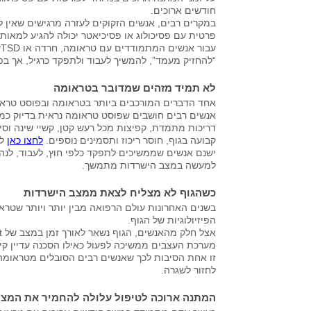
חודשים ארוכים.
במקרים רבים, אנשים הזקוקים לעזרה מרגישים שאין לה
פרטית עם פסיכולוג או פסיכיאטר יכולה להגיע למאות 
“להחזיק מעמד”, להמשיך לעבוד ולתפקד כרגיל, אך ב
לא תמיד מזהים שמדובר בטראומה
אחד הדברים המורכבים ביותר בטראומה ובפוסט טראו
אנשים רבים חושבים שפוסט טראומה נראית בדיוק כמו 
דריכות מתמדת, קפיצות מכל רעש קטן, קשיי שינה וסיו
קבועה בגוף, חוסר ריכוז ותסמינים נוספים.
לחצו כאן
למ
ישנם אנשים שממשיכים לתפקד כלפי חוץ, לעבוד, לנ
למעשה במצב הישרדות מתמשך.
כשהגוף לא מצליח לצאת ממצב הישרדות
בשנים האחרונות עולם הרפואה מבין יותר ויותר שטר
הפיזיולוגיות של הגוף.
אצל חלק מהאנשים, הגוף נשאר לאורך זמן במצב של Fight or Flight, או בתרגום לעברית,
מערכת העצבים ממשיכה לפעול כאילו הסכנה עדיין קי
זו אחת הסיבות לכך שאנשים רבים הסובלים מטראומה מ
לחזור לשגרה.
המתנה ארוכה לטיפול עלולה להחמיר את המצ