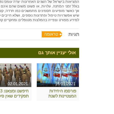
המציאות בישראל של השנים האחרונות יצרה עומס נפש
בגלל זמני המתנה, עלויות, או פשוט משום שהם אינם
אך כאשר מופיעים תסמינים מתמשכים כמו חרדה, קשיי
שיש אפשרויות טיפול ופתרונות נוספים, ושלא חייבים 
למידע מפורט וצפייה בהמלצות מטופלים ומחקרים קלינ
תגיות
טראומה
אולי יעניין אותך גם
02.01.2021
16.01.2021
פורסמו היחידות
חיפשנו ומצאנו: 3
המצטיינות לשנת
תפקידים שאין סיכו
2020
שאתם מכירים