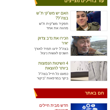
עוד בחיילים מצייצים
האם יש מש"קי ת"ש
בצה"ל?
תפקיד מש"קית ת"ש
מהווה את אחד
מהתפקידים המזוהים
יותר עם נשים מאשר
הכירו את נדב צדוק
גברים בצה"ל. מדובר על
יאיר
תפקיד המקביל לתפקיד
בצה"ל ידעו תמיד לאורך
של עובדת סוציאלית
השנים לעשות ניצול
ויועצת בבתי הספר,
מיטיבי של כוח האדם
כשבצה"ל רואים הכרח
שלו ידע נרחב בתחומים
4 השיטות הנפוצות
להכשיר גם גברים לאותו
רבים עימו הגיעו
התפקיד.
ביותר להוצאת
לישראל. כך קרה גם עם
גימלים
כמעט כל חייל בצה"ל
נדב צדוק יאיר. דמות
ביקר במרפאות "ביקור
יוצאת דופן, בעלת
רופא" או אצל רופא
סיפור חיים מעניין
היחידה כדי להוציא
שצה"ל ומערכת הביטחון
גימלים ולאפשר לעצמו
חם באתר
הישראלית שזורים בה
לנוח בבית עוד מספר
גם כן.
ימים. לעומת החיילים
שביקרו פעמים בודדות
חדש מבית חיילים
במרפאות, יש את אלו