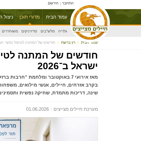
התחבר
הירשם
עמוד הבית
מדורי תוכן
ניצול ה
גלריה
מלש"בים
סדירניקים
משוחררים
עמוד הבית
רץ ברשת
חודשים של המתנה לטיפול נפשי: המש
חודשים של המתנה לטי
ישראל ב־2026
מאז אירועי 7 באוקטובר ומלחמת “חרב
בקרב אזרחים, חיילים, אנשי מילואים, משפחות 
שינה, דריכות מתמדת, שחיקה נפשית ותסמינים המ
מערכת חיילים מצייצים
01.06.2026