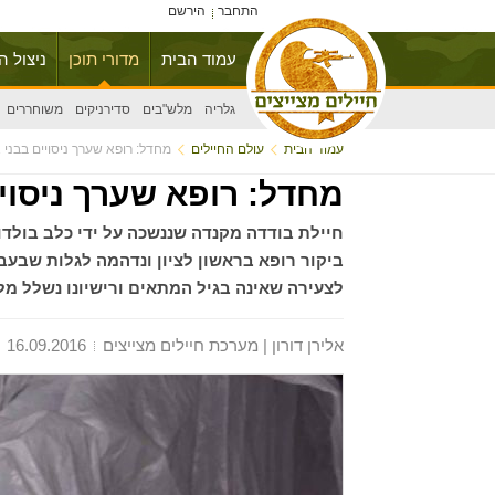
התחבר
הירשם
עמוד הבית
מדורי תוכן
ניצול ה
גלריה
מלש"בים
סדירניקים
משוחררים
עמוד הבית
עולם החיילים
מחדל: רופא שערך ניסויים בבני 
מחדל: רופא שערך ניסוי
ביקור רופא בראשון לציון ונדהמה לגלות שבעב
לצעירה שאינה בגיל המתאים ורישיונו נשלל מלב
אלירן דורון | מערכת חיילים מצייצים
16.09.2016