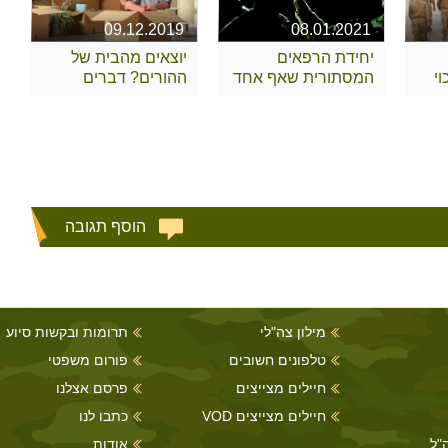
09.12.2019
08.01.2021
יחידת הרפאים
יוצאים מהבית של
י
המסתורית שאף אחד
ההורים? דברים
לא מכיר
שצריך לקחת בחשבון
הוסף תגובה
מילון צה"לי
תרומות ובקשות סיוע
טלפונים חשובים
פורום משפטי
חיילים מצייצים
פרסם אצלנו
חיילים מצייצים VOD
כתבו לנו
"ל
אודות