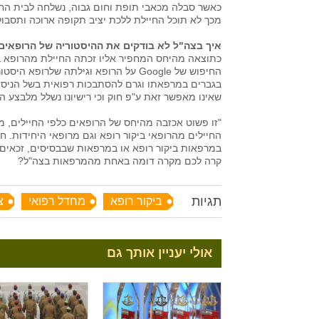
כאשר סבלה מכאבי תופת וחום גבוה, נשלחה לבית החו
מכך לא תוכל החיילת ללכת יציב תקופה ארוכה ותסבו
איך בצה"ל לא בודקים את ההיסטוריה של הרופאים
כתוצאה מהיחס המחפיר אליו זכתה החיילת מהרופא במ
החיפוש של Google על הרופא וגילתה שלר
בגברים במרפאתו וגרם להסתבכות רפואית בשל הניסויי
שאינו מאפשר זאת ע"פ חוק וכי רישיונו נשלל מלבצע הל
"זו פשוט אכזבה מהיחס של הרופאים כלפי החיילים, מ
החיילים מהרופאי ביקור רופא וגם מרופאי היחידות. ח
במרפאות ביקור רופא או במרפאות שבבסיסים, זכאים ל
קרה לכם מקרה דומה באחת מהמרפאות בצה"ל?
תגיות
ביקור רופא
מחדל רפואי
צ
אולי יעניין אותך גם