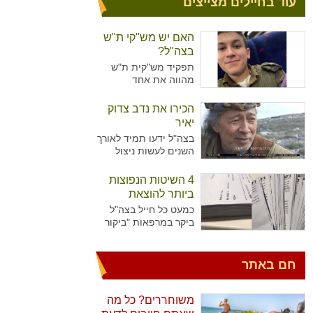
עוד בחיילים מצייצים
האם יש מש"קי ת"ש
בצה"ל?
תפקיד מש"קית ת"ש
מהווה את אחד
מהתפקידים המזוהים
יותר עם נשים מאשר
הכירו את נדב צדוק
גברים בצה"ל. מדובר על
יאיר
תפקיד המקביל לתפקיד
בצה"ל ידעו תמיד לאורך
של עובדת סוציאלית
השנים לעשות ניצול
ויועצת בבתי הספר,
מיטיבי של כוח האדם
כשבצה"ל רואים הכרח
שלו ידע נרחב בתחומים
4 השיטות הנפוצות
להכשיר גם גברים לאותו
רבים עימו הגיעו
התפקיד.
ביותר להוצאת
לישראל. כך קרה גם עם
גימלים
כמעט כל חייל בצה"ל
נדב צדוק יאיר. דמות
ביקר במרפאות "ביקור
יוצאת דופן, בעלת
רופא" או אצל רופא
סיפור חיים מעניין
היחידה כדי להוציא
שצה"ל ומערכת הביטחון
גימלים ולאפשר לעצמו
חם באתר
הישראלית שזורים בה
לנוח בבית עוד מספר
גם כן.
ימים. לעומת החיילים
שביקרו פעמים בודדות
משוחררים? כל מה
במרפאות, יש את אלו