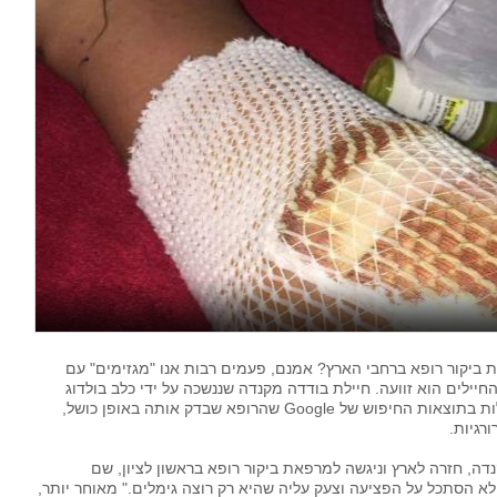
ביקור רופא ברחבי הארץ? אמנם, פעמים רבות אנו "מגזימים" עם
חיילים הוא זוועה. חיילת בודדה מקנדה שננשכה על ידי כלב בולדוג
וניגשה למרפאת ביקור רופא בראשון לציון, נדהמה לגלות בתוצאות החיפוש של Google שהרופא שבדק אותה באופן כושל,
רגיות.
דה, חזרה לארץ וניגשה למרפאת ביקור רופא בראשון לציון, שם
לא הסתכל על הפציעה וצעק עליה שהיא רק רוצה גימלים." מאוחר יותר,