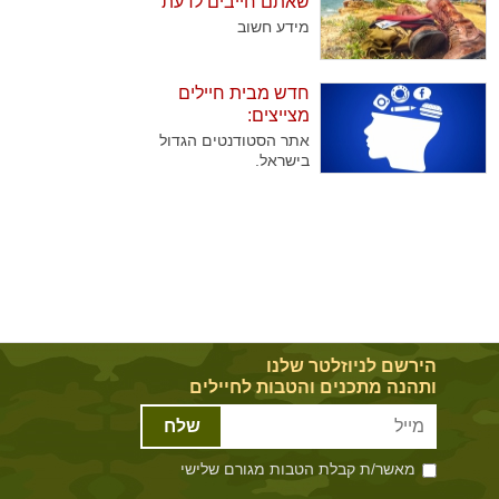
שאתם חייבים לדעת
שנוהגים לבקר אותן
מידע חשוב
באופן קבוע בצאת
השבת. בדקנו עבורכם
מהן השיטות הנבחרות
חדש מבית חיילים
של החיילים להוציא
מצייצים:
גימלים..
אתר הסטודנטים הגדול
בישראל.
הירשם לניוזלטר שלנו
ותהנה מתכנים והטבות לחיילים
שלח
מאשר/ת קבלת הטבות מגורם שלישי