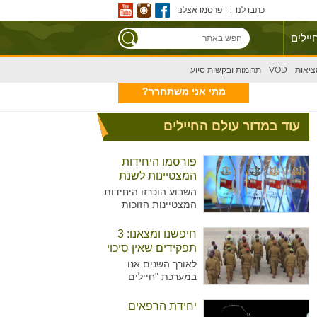
כתבו לנו
פרסמו אצלנו
יילים
ציאות
VOD
תרומות ובקשות סיוע
מתי אני משתחרר?
עוד במדור עולם החיילים
פורסמו היחידות
המצטיינות לשנת
2020
השבוע הוכרזו היחידות
המצטיינות הזוכות
בפרס הרמטכ"ל לשנת
2020, שיוענק בטקס
חיפשנו ומצאנו: 3
שיתקיים בחודש הבא.
תפקידים שאין סיכוי
האם היחידה שלכם
שאתם מכירים
לאורך השנים אנו
ברשימה?
במערכת "חיילים
מצייצים" מעניקים
לצעירים העומדים לפני
יחידת הרפאים
גיוס, טעימה אודות