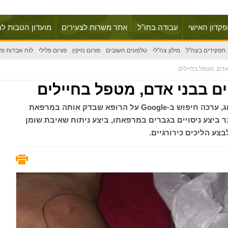
פקדון האישי
עבודה בחו"ל
אתר משרות לצעירים
מועדון הטבות לח
תפקידים בצה"ל
מילון צה"לי
טלפונים חשובים
פורום נזיקין
פורום פלילי
לוח אבדות ומ
אדם, מטפל בחיילים
ים בבני אדם, מטפל בחיילים
חיילת בודדה מקנדה שננשכה על ידי כלב בולדוג, ערכה חיפוש ב-Google על הרופא שבדק אותה במרפאת
ר ביצע ניסויים בגברים במרפאתו, ביצע ניתוח שאיבת שומן
צע הליכים כירורגיים.