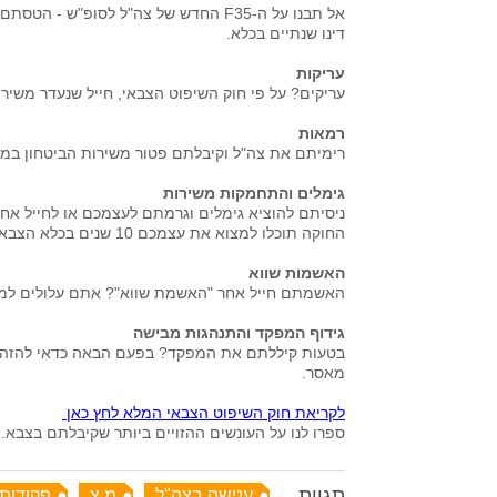
אל תבנו על ה-F35 החדש של צה"ל לסופ"ש
דינו שנתיים בכלא.
עריקות
עריקים? על פי חוק השיפוט הצבאי, חייל שנעדר משירותו הצבאי ד
רמאות
רימיתם את צה"ל וקיבלתם פטור משירות הביטחון במרמה? את
גימלים והתחמקות משירות
ניסיתם להוציא גימלים וגרמתם לעצמכם או לחייל אח
החוקה תוכלו למצוא את עצמכם 10 שנים בכלא הצבאי. בפעם הבאה שאתם עוטפים את הרגל בניילון נצמד, תחשבו פעמיים.
האשמות שווא
האשמתם חייל אחר "האשמת שווא"? אתם עלולים למצוא את עצ
גידוף המפקד והתנהגות מבישה
בטעות קיללתם את המפקד? בפעם הבאה כדאי להזהר – 
מאסר.
לקריאת חוק השיפוט הצבאי המלא לחץ כאן
ספרו לנו על העונשים ההזויים ביותר שקיבלתם בצבא.
תגיות
ענישה בצה"ל
מ.צ
פקודות 