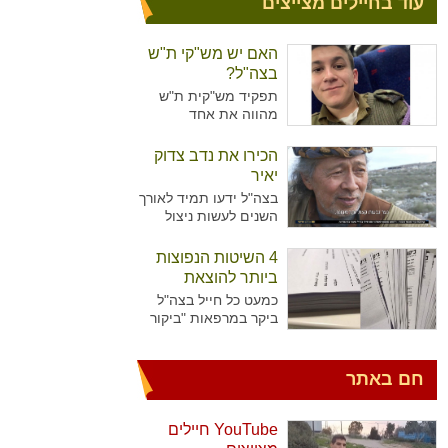
עוד בחיילים מצייצים
האם יש מש"קי ת"ש
בצה"ל?
תפקיד מש"קית ת"ש
מהווה את אחד
מהתפקידים המזוהים
יותר עם נשים מאשר
הכירו את נדב צדוק
גברים בצה"ל. מדובר על
יאיר
תפקיד המקביל לתפקיד
בצה"ל ידעו תמיד לאורך
של עובדת סוציאלית
השנים לעשות ניצול
ויועצת בבתי הספר,
מיטיבי של כוח האדם
כשבצה"ל רואים הכרח
שלו ידע נרחב בתחומים
4 השיטות הנפוצות
להכשיר גם גברים לאותו
רבים עימו הגיעו
התפקיד.
ביותר להוצאת
לישראל. כך קרה גם עם
גימלים
כמעט כל חייל בצה"ל
נדב צדוק יאיר. דמות
ביקר במרפאות "ביקור
יוצאת דופן, בעלת
רופא" או אצל רופא
סיפור חיים מעניין
היחידה כדי להוציא
שצה"ל ומערכת הביטחון
גימלים ולאפשר לעצמו
חם באתר
הישראלית שזורים בה
לנוח בבית עוד מספר
גם כן.
ימים. לעומת החיילים
שביקרו פעמים בודדות
YouTube חיילים
במרפאות, יש את אלו