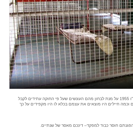
נכנסנו לחוקת השיפוט הצבאי אשר נכתבה בשנת תשט"ו 1955 על מנת לבחון מהם העונשים שעל פי החוקה עתידים לקבל
וכמה חיילים היו מוצאים את עצמם בכלא לו היו מקפידים על כך
פגנתם חוסר כבוד למפקד– דינכם מאסר של שנתיים.