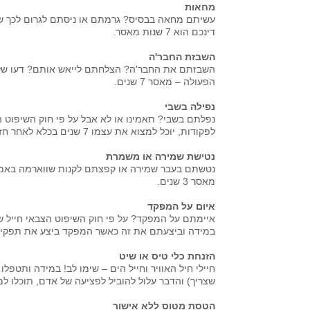
מחאות
עשיתם מחאה בבסיס? גרמתם או ניסתם לגרום לכך ששל
דינכם הוא 7 שנות מאסר.
השבזת החבר'ה
השבזתם את החבר'ה? הצלחתם לייאש אותם? דעו שלפי 
הפעולה – מאסר 7 שנים.
נפילה בשבי
נפלתם בשבי? תאמינו או לא אבל על פי חוק השיפוט הצ
לפקודות, יוכל למצוא את עצמו 7 שנים בכלא לאחר חזרתו משבי האויב.
נטישת שמירה או משמרת
נטשתם בעבר שמירה או קפצתם לקנות שווארמה באמצע
מאסר 3 שנים.
איום על המפקד
איימתם על המפקד?
על פי חוק השיפוט הצבאי חייל ש
במידה וביצעתם את זה כאשר המפקד ביצע את תפקידו תוכלו 
הזנחת כלי טיס או שיט
חיילי חיל האוויר וחייל הים – שימו לב! במידה ותטפלו
שצריך) והדבר עלול להוביל לפציעה של אדם, תוכלו למצוא את ע
הטסת מטוס ללא אישור