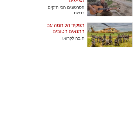
מצייצים
שנוהגים לבקר אותן
הסרטונים הכי חזקים
באופן קבוע בצאת
ברשת
השבת. בדקנו עבורכם
מהן השיטות הנבחרות
תפקיד הלוחמה עם
של החיילים להוציא
התנאים הטובים
גימלים..
ביותר
חובה לקרוא!