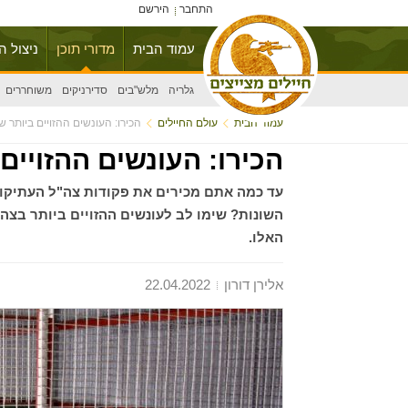
התחבר
הירשם
עמוד הבית
מדורי תוכן
ניצול ה
גלריה
מלש"בים
סדירניקים
משוחררים
עמוד הבית
עולם החיילים
הכירו: העונשים ההזויים ביותר
הכירו: העונשים ההזויי
עד כמה אתם מכירים את פקודות צה"ל העתיקות
השונות? שימו לב לעונשים ההזויים ביותר בצה
האלו.
אלירן דורון
22.04.2022