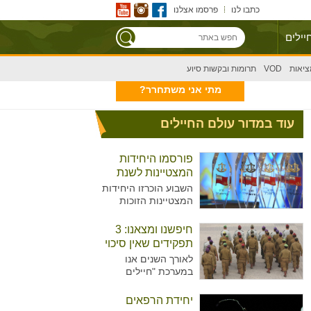
כתבו לנו
פרסמו אצלנו
יילים
ציאות
VOD
תרומות ובקשות סיוע
מתי אני משתחרר?
עוד במדור עולם החיילים
פורסמו היחידות
המצטיינות לשנת
2020
השבוע הוכרזו היחידות
המצטיינות הזוכות
בפרס הרמטכ"ל לשנת
2020, שיוענק בטקס
חיפשנו ומצאנו: 3
שיתקיים בחודש הבא.
תפקידים שאין סיכוי
האם היחידה שלכם
שאתם מכירים
לאורך השנים אנו
ברשימה?
במערכת "חיילים
מצייצים" מעניקים
לצעירים העומדים לפני
יחידת הרפאים
גיוס, טעימה אודות