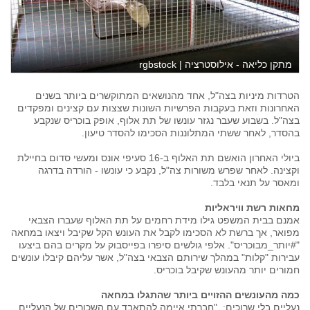
מתקן כליאה - אילוסטרציה | rgbstock
הטרדות מיניות בצה"ל, אחד מהנושאים המתוקשרים ביותר בשנים
האחרונות וזאת בעקבות הפרשיות השונות שצצות עם קצינים ומפקדים
בצה"ל. בשבוע שעבר נגזר עונשו של תת אלוף, אופק בוכריס שנקבע
בהסדר, לאחר ששתי המתלוננות הסכימו להסדר טיעון.
ביולי האחרון הואשם תת האלוף ב-16 סעיפי אונס ומעשי סדום בחיילת
וקצינה. לאחר שפרש משורות צה"ל, נקבע כי עונשו - הורדה בדרגה
ומאסר על תנאי בלבד.
מחאות רשת וויראליות
אמנם בבית המשפט גילו מידת רחמים על תת האלוף שעברו הצבאי
מפואר, אך ברשת לא הסכימו לקבל את העונש הקל שקיבל ויצאו במחאה
"#יותר_מבוכריס". אלפי גולשים סיפרו בפייסבוק על מקרים בהם ביצעו
עבירות "קלות" במהלך שירותם הצבאי בצה"ל, אשר עליהם קיבלו עונשים
חמורים יותר מהעונש שקיבל בוכריס.
כמה מהעונשים ההזויים ביותר שהתגלו במחאה
נעליים בלי שרוכים
: "חברתי איימה להתאבד עם השכורים של הנעליים