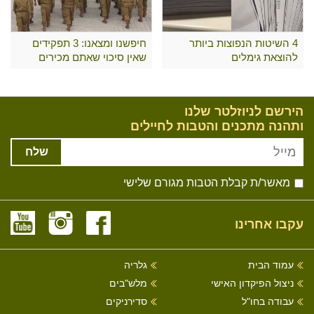
4 השיטות הנפוצות ביותר
חיפשנו ומצאנו: 3 תפקידים
להוצאת גימלים
שאין סיכוי שאתם מכירים
הירשם לניוזלטר שלנו
ותהנה מתכנים והטבות לחיילים
שלח
מאשר/ת קבלת הטבות מגורם שלישי
עקבו אחרינו
עמוד הבית
גלריה
ניצול הפיקדון האישי
מלש"בים
עבודה בחו"ל
סדירניקים