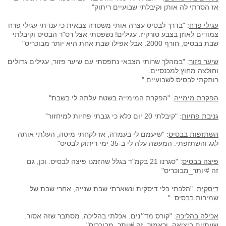
אז הסרתי לה אותן וקיבלתי שבועיים ריתוק"
עגילי פרח
: "בדרך לבסיס עצרה אותי משטרה צבאית כי ענדתי עגילי פרח
צמודים לאוזן בצבע טורקיז. עגילים! נשפטתי אצל רס"ר הבסיס וקיבלתי
שבת בבסיס, חורף 2000. אבל אפילו שבת אחת היא יותר מבוכריס"
שיער פזור
: "במהלך שרותי הצבאי נתפסתי עם שיער פזור, עגילים גדולים
וחולצה מחוץ למכנסיים.
רותקתי לבסיס לשבועיים."
הפקרת מימייה
: "הפקרת המימייה בשטח עלתה לי בשבת"
גניבת פחיות
: "קיבלתי 20 יום כלא כי גנבתי פחיות למיחזור"
השתזפות בבסיס
: "שיעמם לי בעמדה, אז לקחתי מיטה, העלתי אותה
לגג והשתזפתי. המעשה עלה לי ב-35 ימי ריתוק לבסיס"
פיצה בבסיס
: "סגרנו 21 בקמ"ד בגלל שהזמנו פיצה לבסיס. וכן, גם
זה #יותר_מבוכריס"
דיסקית
: "הלכתי בלי דיסקית ונשארתי שבת שנייה, אחרי שבת של
שמירות בבסיס. "
אכילה בהליכה
: "קורס מד״נים. אכלתי בהליכה. מסתבר שזה אסור.
שעתיים ביציאה. וכאמור, זה #יותר_מבוכריס"