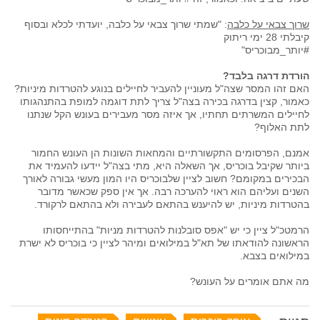
שרוך צבאי על כלבה
: "שמתי שרוך צבאי על כלבה, יועדתי לכלא ובסוף
קיבלתי 28 ימי ריתוק
#יותר_מבוכריס"
הורדת דרגה בלבד?
האם זהו המסר שצה"ל מעוניין להעביר לחיילים בנוגע להטרדות מיניות?
כאמור, קצין בדרגה בכירה בצה"ל צריך לתת דוגמה למופת בהתנהגותו
לחיילים המשרתים תחתיו, אך איזה מסר מעבירים בעונש הקל שנתנו
לתת האלוף?
אמנם, הפרסומים התקשורתיים והמחאות השונות הן העונש החמור
ביותר שקיבל בוכריס, אך השאלה היא, מתי בצה"ל יידעו להעמיד את
הבכירים במקומם? חשוב לציין שלבוכריס היו המון מעשי גבורה לאורך
השנים ועליהם הוא ראוי להערכה רבה. אך אין ספק שכאשר מדובר
בהטרדות מיניות, יש להיענש בהתאם לעבירה ולא בהתאם לרקורד.
הרמטכ"ל ציין כי יש "אפס סובלנות להטרדות מניות" בהתייחסותו
הראשונה להודאתו של תא"ל במילואים ומיהר לציין כי בוכריס לא ישרת
במילואים בצבא.
מה אתם אומרים על העונש?