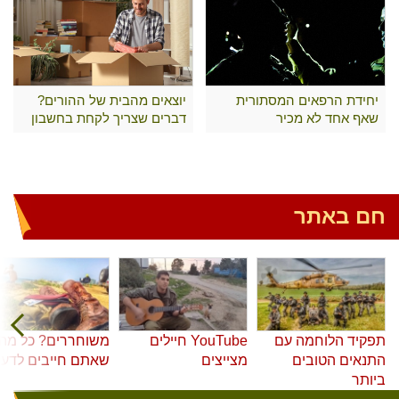
יחידת הרפאים המסתורית
יוצאים מהבית של ההורים?
שאף אחד לא מכיר
דברים שצריך לקחת בחשבון
חם באתר
תפקיד הלוחמה עם
YouTube חיילים
משוחררים? כל מה
התנאים הטובים
מצייצים
שאתם חייבים לדע
ביותר