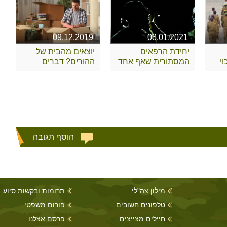
09.12.2019
08.01.2021
יחידת הרפאים
יוצאים מהבית של
י
המסתורית שאף אחד
ההורים? דברים
לא מכיר
שצריך לקחת בחשבון
הוסף תגובה
מילון צה"לי
תרומות ובקשות סיוע
טלפונים חשובים
פורום משפטי
חיילים מצייצים
פרסם אצלנו