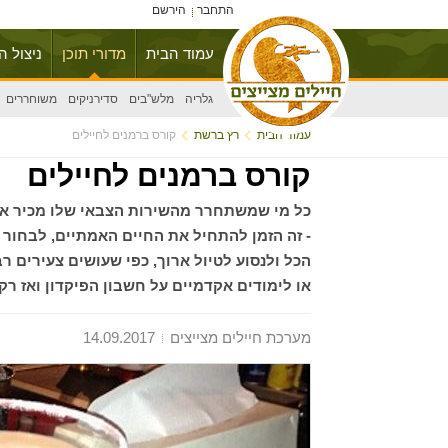
התחבר
הירשם
עמוד הבית
מדורי תוכן
ניצול ה
גלריה
מלש"בים
סדירניקים
משוחררים
עמוד הבית
רץ ברשת
קורס ברמנים לחיילים
קורס ברמנים לחיילים
כל מי שמשתחרר מהשירות הצבאי שלו מכיר את
- זה הזמן להתחיל את החיים האמתיים, לבחור בק
הכל ולנסוע לטיול ארוך, כפי שעושים צעירים 
או לימודים אקדמיים על חשבון הפיקדון ואז ר
מערכת חיילים מצייצים
14.09.2017