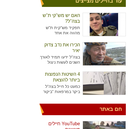
עוד בחיילים מצייצים
האם יש מש"קי ת"ש
בצה"ל?
תפקיד מש"קית ת"ש
מהווה את אחד
מהתפקידים המזוהים
יותר עם נשים מאשר
הכירו את נדב צדוק
גברים בצה"ל. מדובר על
יאיר
תפקיד המקביל לתפקיד
בצה"ל ידעו תמיד לאורך
של עובדת סוציאלית
השנים לעשות ניצול
ויועצת בבתי הספר,
מיטיבי של כוח האדם
כשבצה"ל רואים הכרח
שלו ידע נרחב בתחומים
4 השיטות הנפוצות
להכשיר גם גברים לאותו
רבים עימו הגיעו
התפקיד.
ביותר להוצאת
לישראל. כך קרה גם עם
גימלים
כמעט כל חייל בצה"ל
נדב צדוק יאיר. דמות
ביקר במרפאות "ביקור
יוצאת דופן, בעלת
רופא" או אצל רופא
סיפור חיים מעניין
היחידה כדי להוציא
שצה"ל ומערכת הביטחון
גימלים ולאפשר לעצמו
חם באתר
הישראלית שזורים בה
לנוח בבית עוד מספר
גם כן.
ימים. לעומת החיילים
שביקרו פעמים בודדות
YouTube חיילים
במרפאות, יש את אלו