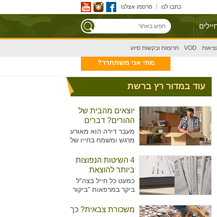
כתבו לנו
פרסמו אצלנו
יילים
ציאות
VOD
תרומות ובקשות סיוע
מתי אני משתחרר?
עוד במדור רץ ברשת
יוצאים מהבית של
ההורים? דברים
שצריך לקחת בחשבון
מעבר דירה הוא מאורע
מרגש ומשמח בחייו של
אדם, בפרט כשמדובר
במעבר הראשון מחוץ
4 השיטות הנפוצות
לבית ההורים. עם זאת,
ביותר להוצאת
מדובר בתהליך מורכב
גימלים
כמעט כל חייל בצה"ל
עם עלויות משל עצמו
ביקר במרפאות "ביקור
שכדאי לקחת בחשבון.
רופא" או אצל רופא
תוהים איך תוכלו לצאת
היחידה כדי להוציא
משכורת צבאית? כך
ממנו שמחים
גימלים ולאפשר לעצמו