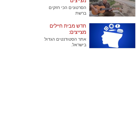
מצייצים
שנוהגים לבקר אותן
הסרטונים הכי חזקים
באופן קבוע בצאת
ברשת
השבת. בדקנו עבורכם
מהן השיטות הנבחרות
חדש מבית חיילים
של החיילים להוציא
מצייצים:
גימלים..
אתר הסטודנטים הגדול
בישראל.