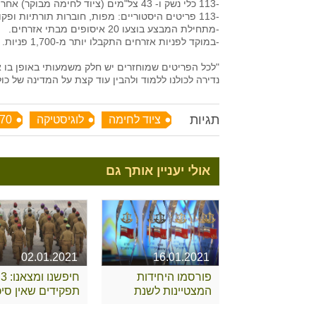
-113 כלי נשק ו- 43 צל"מים (ציוד לחימה מבוקר) אחרים.
-113 פריטים היסטוריים: מפות, חוברות תורתיות ופקודות מבצע.
-מתחילת המבצע בוצעו 20 איסופים מבתי אזרחים.
-במוקד לפניות אזרחים התקבלו יותר מ-1,700 פניות.
"לכל הפריטים שמוחזרים יש חלק משמעותי באופן בו א
נדירה לכולנו ללמוד ולהבין עוד קצת על המדינה של כולנ
תגיות
ציוד לחימה
לוגיסטיקה
70 משיבים
אולי יעניין אותך גם
02.01.2021
16.01.2021
פורסמו היחידות
חיפשנו ומצאנו: 3
המצטיינות לשנת
תפקידים שאין סיכו
2020
שאתם מכירים