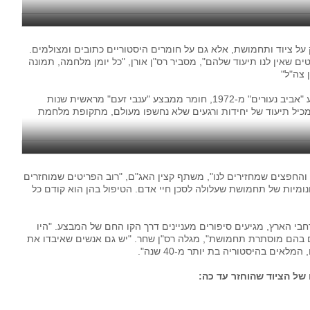
על ציוד ותחמושת, אלא גם על חומרים היסטוריים כתובים ומצולמים.
ם שאין לנו תיעוד שלהם", מסביר רס"ן אורן, "כל יומן מלחמה, תמונה
 צה"ל"
עד כה נמצאו בין החומרים ההיסטוריים פקודה ממבצע "אביב נעורים" מ-1972, חומר ממבצע "ענבי זעם" מראשית שנות
ד המכיל תיעוד של יחידות ורגעים שלא נחשפו מעולם, מתקופת מלחמת
 והחפצים שמחזירים לנו", משתף קצין האג"ם, "רוב הפריטים שמוחזרים
נומיות של תחמושת שעלולה לסכן חיי אדם. הטיפול בהן הוא קודם כל
1 התחנות הפזורות ברחבי הארץ, מגיעים סיפורים מעניינים דרך הקו החם של המבצע. "היו
ים בהם מוסתרת תחמושת", מגלה רס"ן שחר. "יש גם אנשים שאיבדו את
אים בהיסטוריה בת יותר מ-40 שנה".
ל הציוד שהוחזר עד כה: