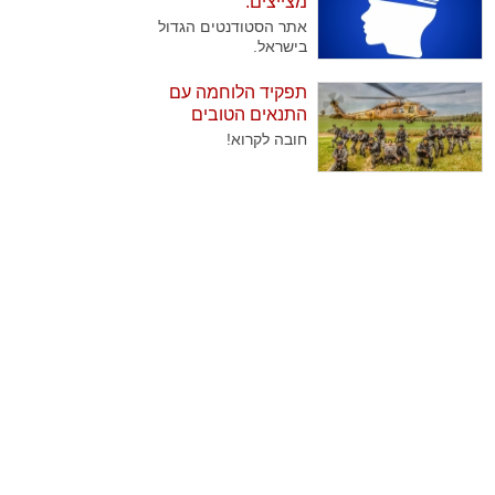
מצייצים:
שנוהגים לבקר אותן
אתר הסטודנטים הגדול
באופן קבוע בצאת
בישראל.
השבת. בדקנו עבורכם
מהן השיטות הנבחרות
תפקיד הלוחמה עם
של החיילים להוציא
התנאים הטובים
גימלים..
ביותר
חובה לקרוא!