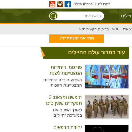
כתבו לנו
פרסמו אצלנו
יילים
ציאות
VOD
תרומות ובקשות סיוע
מתי אני משתחרר?
עוד במדור עולם החיילים
פורסמו היחידות
המצטיינות לשנת
2020
השבוע הוכרזו היחידות
המצטיינות הזוכות
בפרס הרמטכ"ל לשנת
2020, שיוענק בטקס
חיפשנו ומצאנו: 3
שיתקיים בחודש הבא.
תפקידים שאין סיכוי
האם היחידה שלכם
שאתם מכירים
לאורך השנים אנו
ברשימה?
במערכת "חיילים
מצייצים" מעניקים
לצעירים העומדים לפני
יחידת הרפאים
גיוס, טעימה אודות