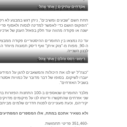
אקדחים עתיקים | אתר צהל
תחת השם "שבעים ומשיבים", ניתן דגש במבצע לא רק 
"הפוקוס הושם כדי לאפשר למדינה לנסות ולאסוף פריטי
ישנה או פקודה מהווה עוד חלק בפאזל הענק של ארכיון
ה-90, מפות מ-"צוק איתן" ואף דיסק תמונות מיוח
לבנון השנייה.
רימוני רסס והלם | אתר צהל
"כצה"ל יש לנו את היכולות והמשאבים להגן על המידע
יעברו לשיקום. בסופו של דבר מדובר על כמויות אסטרו
בשביל האזרחים".
מלבד החומרים שנאספים ב-00
שני אזרחים שהתקשרו ודיווחו לנו על מיקומים מדויק
יקיריהם, וכעת מעוניינים לפנות חדרים שלמים מביתם, המל
ולא נשאיר אתכם במתח, אלו המספרים המפתיעים ש
-351,460 פריטי תחמושת.