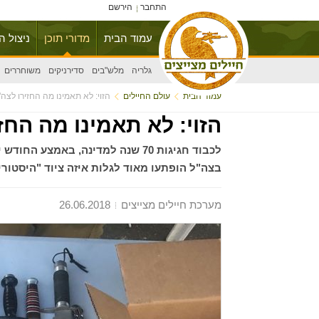
התחבר
הירשם
עמוד הבית
מדורי תוכן
ניצול ה
גלריה
מלש"בים
סדירניקים
משוחררים
עמוד הבית
עולם החיילים
הזוי: לא תאמינו מה החזירו לצ
הזוי: לא תאמינו מה הח
לכבוד חגיגות 70 שנה למדינה, באמ
בצה"ל הופתעו מאוד לגלות איזה ציוד "היסטורי
מערכת חיילים מצייצים
26.06.2018