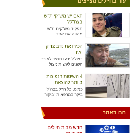
עוד בחיילים מצייצים
האם יש מש"קי ת"ש
בצה"ל?
תפקיד מש"קית ת"ש
מהווה את אחד
מהתפקידים המזוהים
יותר עם נשים מאשר
הכירו את נדב צדוק
גברים בצה"ל. מדובר על
יאיר
תפקיד המקביל לתפקיד
בצה"ל ידעו תמיד לאורך
של עובדת סוציאלית
השנים לעשות ניצול
ויועצת בבתי הספר,
מיטיבי של כוח האדם
כשבצה"ל רואים הכרח
שלו ידע נרחב בתחומים
4 השיטות הנפוצות
להכשיר גם גברים לאותו
רבים עימו הגיעו
התפקיד.
ביותר להוצאת
לישראל. כך קרה גם עם
גימלים
כמעט כל חייל בצה"ל
נדב צדוק יאיר. דמות
ביקר במרפאות "ביקור
יוצאת דופן, בעלת
רופא" או אצל רופא
סיפור חיים מעניין
היחידה כדי להוציא
שצה"ל ומערכת הביטחון
גימלים ולאפשר לעצמו
חם באתר
הישראלית שזורים בה
לנוח בבית עוד מספר
גם כן.
ימים. לעומת החיילים
שביקרו פעמים בודדות
חדש מבית חיילים
במרפאות, יש את אלו