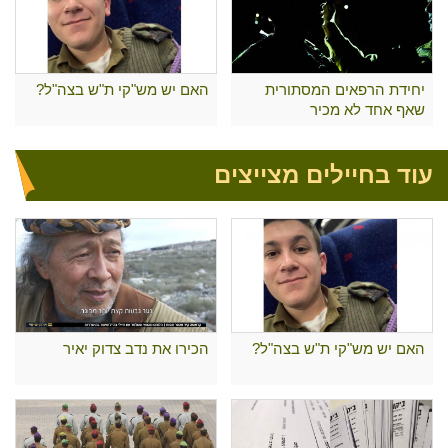
יחידת הרפאים המסתורית
האם יש מש"קי ת"ש בצה"ל?
שאף אחד לא מכיר
עוד בחיילים מצייצים
האם יש מש"קי ת"ש בצה"ל?
הכירו את נדב צדוק יאיר