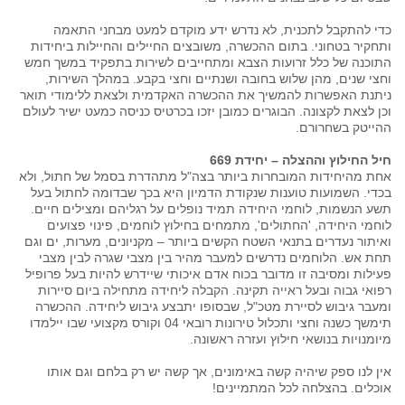
כדי להתקבל לתכנית, לא נדרש ידע מוקדם למעט מבחני התאמה
ותחקיר בטחוני. בתום ההכשרה, משובצים החיילים והחיילות ביחידות
התוכנה של כלל זרועות הצבא ומתחייבים לשירות בתפקיד במשך חמש
וחצי שנים, מהן שלוש בחובה ושנתיים וחצי בקבע. במהלך השירות,
ניתנת האפשרות להמשיך את ההכשרה האקדמית ולצאת ללימודי תואר
וכן לצאת לקצונה. הבוגרים כמובן יזכו בכרטיס כניסה כמעט ישיר לעולם
ההייטק בשחרורם.
חיל החילוץ וההצלה – יחידת 669
אחת מהיחידות המובחרות ביותר בצה"ל מתהדרת בסמל של חתול, ולא
בכדי. השמועות טוענות שנקודת הדמיון היא בכך שבדומה לחתול בעל
תשע הנשמות, לוחמי היחידה תמיד נופלים על רגליהם ומצילים חיים.
לוחמי היחידה, 'החתולים', מתמחים בחילוץ לוחמים, פינוי פצועים
ואיתור נעדרים בתנאי השטח הקשים ביותר – מקניונים, מערות, ים וגם
תחת אש. הלוחמים נדרשים למעבר מהיר בין מצבי שגרה לבין מצבי
פעילות ומסיבה זו מדובר בכוח אדם איכותי שיידרש להיות בעל פרופיל
רפואי גבוה ובעל ראייה תקינה. הקבלה ליחידה מתחילה ביום סיירות
ומעבר גיבוש לסיירת מטכ"ל, שבסופו יתבצע גיבוש ליחידה. ההכשרה
תימשך כשנה וחצי ותכלול טירונות רובאי 04 וקורס מקצועי שבו יילמדו
מיומנויות בנושאי חילוץ ועזרה ראשונה.
אין לנו ספק שיהיה קשה באימונים, אך קשה יש רק בלחם וגם אותו
אוכלים. בהצלחה לכל המתמיינים!