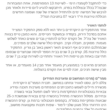
כדי להתקבל לקומנדו הימי - לשייטת 13 המפורסמת, אחת המובחרות
שבצה"ל בכלל ובצוללות בפרט, תיתבקשו להגיע ליום סיירות ולאחר מכן
לגיבוש של חמישה ימים ולהתחיל הכשרה של שנה ושמונה חודשים
הכוללת טירונות חי"ר רובאי 07 בחטיבת הנח"ל.
לוחמי האוויר
אחד מהתפקידים היוקרתיים ביותר הוא ללא ספק התפקיד המצייד
אתכם בסרבל הירוק, בקסדה ובמשקפי הטייסים, והוא כמובן טייס בצוות
האוויר של צה"ל. אל הקורס יכולים להתמיין גברים ונשים כאחד לשלוש
מגמות: מסוקים, תובלה וקרב. הקורס כולל שישה שלבים מפרכים,
שבמהלכם החניכים אף רוכשים תואר ראשון באונ' בן גוריון. התפקיד
כולל טירונות 05, קורס בן 3 שנים בבית הספר לטיסה שבחצרים שבסופו
תתייצבו באחת מן טייסות חיל האוויר ותתחייבו לשירות קבע בן 7 שנים.
הנתונים מראים כי בממוצע,רק מועמד אחד מבין 14 מועמדים, או אחד
מבין שישה חניכים, זוכה לסיים את הקורס בהצלחה.
ממר"ם (מרכז המחשבים ומערכות המידע)
צללנו לים, טסנו לאוויר ונחתנו במחשב. תכנית הממר"ם היוקרתית
מכשירה חיילים לשמש כתוכניתנים המפתחים מערכות תוכנה ומידע
צבאיות בטכנולוגיות המתקדמות ביותר לשם תפעול צבאי בשגרה
ובחירום. מסלול ההכשרה מתחיל בהכשרה קדם צבאית שנמשכת כ-25
שבועות ומתקיימת בסמ"ח, בקמפוס הטכנולוגי ברמת גן. קורס ההכשרה
הינו הדרגתי וכלל מגוון שלבי לימוד - שפות תכנות ומקצועות מחשוב,
שבסיום כל שלב נבחנים התלמידים.