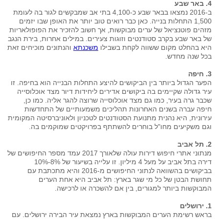
4. באר שבע
ב-2016 נמצאו בבאר שבע כ-4,100 בתי אב שמבקשים לגור בה לעומת
1,500 התחלות בנייה. כאן כבר רואים טוב יותר את האופן שבו יזמים
מזהים פוטנציאל של ערים מבוקשות, אך חשוב להזכיר את הפופולאריות
של באר שבע בקרב סטודנטים וזוגות צעירים. במילים אחרות, בירת הנגב
היא בהחלט מקום ששווה לקחת בשבילו
משכנתא
והנתונים מוכיחים זאת
בכל שנה מחדש.
3. חיפה
הפער הגדול ביותר בין הביקושים להיצע התחלות הבנייה הוא בחיפה. זו
עיר גדולה שקיימים בה ביקושים אדירים ליחידות דיור מצד אוכלוסייה
שכבר גרה בעיר, כמו גם מצד אוכלוסייה שרוצה להגר אליה. כמו כן,
חיפה עברה בשנים האחרונות תהליכים משמעותיים של התחדשות
עירונית, היא נהנית מתנועת הסטודנטים לטכניון ולאוניברסיטה המקומית
וגם משקיעים מחו"ל בוחרים להשתתף בפרויקטים שמוקמים בה.
2. תל אביב
מנתוני אתרי חיפוש דירות עולה שלאורך 2017 עמד מספר החיפושים של
דירה בתל אביב על מעל 4 מיליון. זו עלייה בשיעור של 8%-10%
בביקושים בהשוואה לנתוני החיפושים מ-2016 והיא מתכתבת עם
תחושת הבטן של כל מי שגר בארץ: תל אביב היא אחת הערים
המבוקשות ביותר למגורים, בין אם להשכרה או לרכישה.
1. ירושלים
בראש רשימת הערים המבוקשות בארץ נמצאת עיר הבירה ירושלים. עם