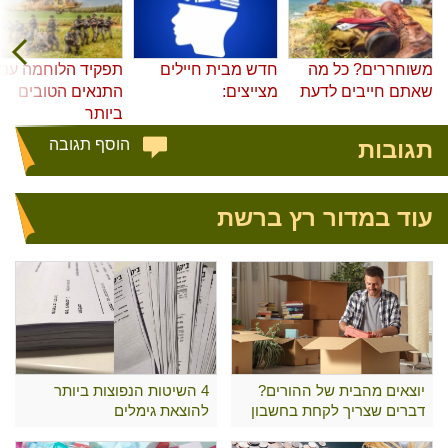
משוחררים? כל מה
חדש מבית חיילים
תפקיד הלוחמה עם
שאתם חייבים לדעת
מצייצים:
התנאים הטובים
ביותר
תגובות
הוסף תגובה
עוד במדור רץ ברשת
יוצאים מהבית של ההורים?
4 השיטות הנפוצות ביותר
דברים שצריך לקחת בחשבון
להוצאת גימלים