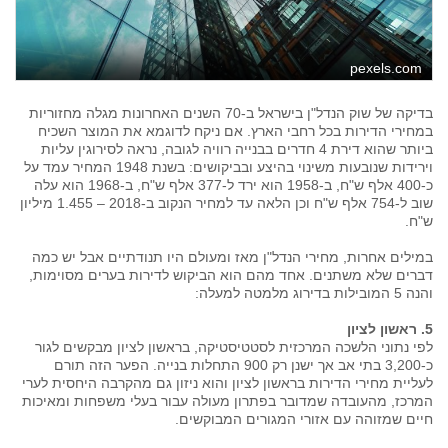
pexels.com
בדיקה של שוק הנדל"ן בישראל ב-70 השנים האחרונות מגלה מחזוריות
במחירי הדירות בכל רחבי הארץ. אם ניקח לדוגמא את המוצר השכיח
ביותר שהוא דירת 4 חדרים בבנייה רוויה לגובה, נראה לסירוגין עליות
וירידות שנובעות משינוי בהיצע ובביקושים: בשנת 1948 המחיר עמד על
כ-400 אלף ש"ח, ב-1958 הוא ירד ל-377 אלף ש"ח, ב-1968 הוא עלה
שוב ל-754 אלף ש"ח וכן הלאה עד למחיר הנקוב ב-2018 – 1.455 מיליון
ש"ח.
במילים אחרות, מחירי הנדל"ן מאז ומעולם היו תנודתיים אבל יש כמה
דברים שלא משתנים. אחד מהם הוא הביקוש לדירות בערים מסוימות,
והנה 5 המובילות בדירוג מלמטה למעלה:
5. ראשון לציון
לפי נתוני הלשכה המרכזית לסטטיסטיקה, בראשון לציון מבקשים לגור
כ-3,200 בתי אב אך ישנן רק 900 התחלות בנייה. הפער הזה תורם
לעליית מחירי הדירות בראשון לציון והוא ניזון גם מהקרבה היחסית לערי
המרכז, מהעובדה שמדובר בפתרון מעולה עבור בעלי משפחות ומאיכות
חיים שמזוהה עם אזורי המגורים המבוקשים.