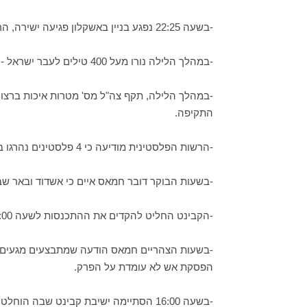
-בשעה 22:25 נפגע בניין באשקלון פגיעה ישירה, הרוג אחד (פלסטיני, שוהה בלתי חוקי) ושתי נשים נפצעו קשה.
-במהלך הלילה נורו מעל 400 טילים לעבר ישראל - אזעקות ביישובי העוטף, נתיבות, שדרות, אשקלון ומרחב הנגב.
-במהלך הלילה, תקף צה"ל מס' מטרות איכות ברצו
התקיפה.
-הרשות הפלסטינית מודיעה כי 4 פלסטינים נהרגו במהלך התקיפות.
-בשעות הבוקר דובר חמאס איים כי אשדוד ובאר שבע
-הקבינט החליט להקדים את ההתכנסות לשעה 9:00 בבוקר.
-בשעות הצהריים חמאס הודעה שמתבצעים מגעים לה
הפסקת אש לא עומדת על הפרק.
-בשעה 16:00 הסתיימה ישיבת קבינט שבה הוחלט להמשיך את התקיפות ברצועה ככל שיידרש.