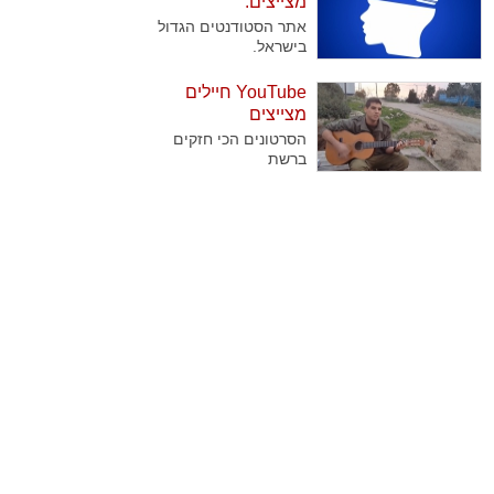
מצייצים:
שנוהגים לבקר אותן
אתר הסטודנטים הגדול
באופן קבוע בצאת
בישראל.
השבת. בדקנו עבורכם
מהן השיטות הנבחרות
YouTube חיילים
של החיילים להוציא
מצייצים
גימלים..
הסרטונים הכי חזקים
ברשת