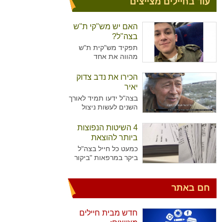
עוד בחיילים מצייצים
האם יש מש"קי ת"ש
בצה"ל?
תפקיד מש"קית ת"ש
מהווה את אחד
מהתפקידים המזוהים
יותר עם נשים מאשר
הכירו את נדב צדוק
גברים בצה"ל. מדובר על
יאיר
תפקיד המקביל לתפקיד
בצה"ל ידעו תמיד לאורך
של עובדת סוציאלית
השנים לעשות ניצול
ויועצת בבתי הספר,
מיטיבי של כוח האדם
כשבצה"ל רואים הכרח
שלו ידע נרחב בתחומים
4 השיטות הנפוצות
להכשיר גם גברים לאותו
רבים עימו הגיעו
התפקיד.
ביותר להוצאת
לישראל. כך קרה גם עם
גימלים
כמעט כל חייל בצה"ל
נדב צדוק יאיר. דמות
ביקר במרפאות "ביקור
יוצאת דופן, בעלת
רופא" או אצל רופא
סיפור חיים מעניין
היחידה כדי להוציא
שצה"ל ומערכת הביטחון
גימלים ולאפשר לעצמו
חם באתר
הישראלית שזורים בה
לנוח בבית עוד מספר
גם כן.
ימים. לעומת החיילים
שביקרו פעמים בודדות
חדש מבית חיילים
במרפאות, יש את אלו