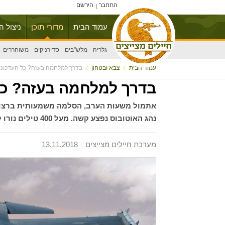
התחבר
הירשם
עמוד הבית
מדורי תוכן
ניצול ה
גלריה
מלש"בים
סדירניקים
משוחררים
עמוד הבית
צבא ובטחון
בדרך למלחמה בעזה? כל העדכוני
בדרך למלחמה בעזה? כל
אתמול משעות הערב, הסלמה משמעותית ברצועת ע
נהג האוטובוס נפצע קשה. מעל 400 טילים נורו לעבר ישראל. פצועים והרוגים מפגיעות טילים.
מערכת חיילים מצייצים
13.11.2018