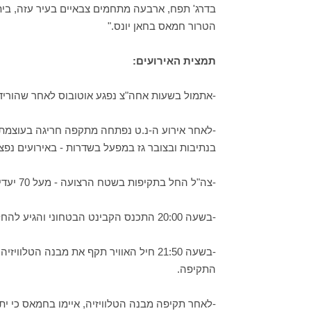
בדרג' תפח, ארבעה מתחמים צבאיים בעיר עזה, בית חא
הטרור חמאס בחאן יונס."
תמצית האירועים:
-אתמול בשעות אחה"צ נפגע אוטובוס לאחר שהוריד ח
-לאחר אירוע ה-נ.ט נפתחה מתקפה חריגה בעוצמתה 
בנתיבות ובצובר גז במפעל בשדרות - באירועים נפצ
-צה"ל החל בתקיפות בשטח הרצועה - מעל 70 יעדים הותקפו.
-בשעה 20:00 התכנס הקבינט הבטחוני והגיע להחלטות בנוגע לתגובה.
-בשעה 21:50 חיל האוויר תקף את מבנה הט
התקיפה.
-לאחר תקיפה מבנה הטלוויזיה, איימו בחמאס כי ית