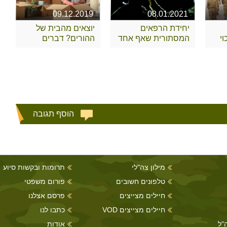
09.12.2019
08.01.2021
יחידת הרפאים
יוצאים מהבית של
י
המסתורית שאף אחד
ההורים? דברים
לא מכיר
שצריך לקחת בחשבון
הוסף תגובה
מילון צה"לי
תרומות ובקשות סיוע
טלפונים חשובים
פורום משפטי
חיילים מצייצים
פרסם אצלנו
חיילים מצייצים VOD
כתבו לנו
"ל
אודות