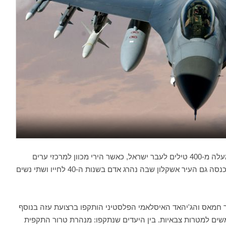
האם ישראל בדרך למלחמה? החל מאתמול נורו למעלה מ-400 טילים לעבר ישראל, כאשר הירי מכוון למרכזי ערים
ומנסה לאתגר את מערכת כיפת ברזל. לטווח הירי נכנסה גם העיר אשקלון שבה נהרג אדם בשנות ה-40 לחייו ושתי נשים
ר של ארגוני הטרור חמאס והג'יהאד האיסלאמי הפלסטיני הותקפו ברצועת עזה בנוסף
ים למטרות צבאיות. בין היעדים שנתקפו: מנהרת טרור התקפית