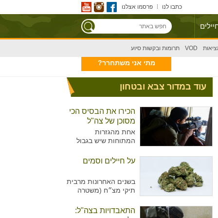
כתבו לנו
פרסמו אצלנו
יילים
ציאות
VOD
תרומות ובקשות סיוע
מתי אני משתחרר?
עוד במדור צבא ובטחון
הכירו את הבסיס הכי
מסוכן של צה"ל
אחת מהגזרות
המתוחות שיש בגבול
הצפון היא גזרת הר דב
שבה, בין היתר, נמצא
על חיילים וסמים
המוצב שיושב ממש על
גבול ישראל-לבנון –
בשנים האחרונות מרבית
מוצב גלדיולה שאותו
תיקי מצ״ח (משטרה
זוכים לוחמי חי"ר, שריון
צבאית חוקרת),
וכוחות נוספים להכיר
המגיעים לבתי הדין
התאבדויות בצה"ל:
במהלך שירותם הקרבי.
הצבאיים, הנם תיקים