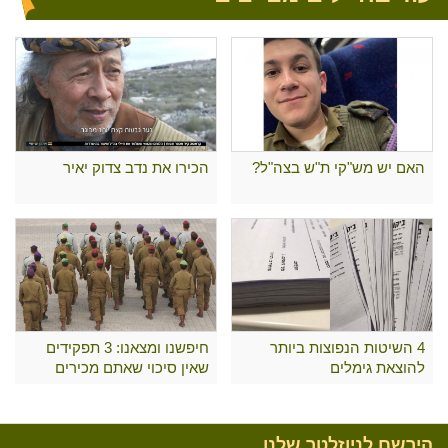
האם יש מש"קי ת"ש בצה"ל?
הכירו את נדב צדוק יאיר
4 השיטות הנפוצות ביותר
חיפשנו ומצאנו: 3 תפקידים
להוצאת גימלים
שאין סיכוי שאתם מכירים
הירשם לניוזלטר שלנו