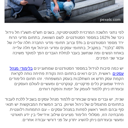
pexels.com
לפי נתוני הלשכה המרכזית לסטטיסטיקה, בשנים תש"ס-תשע"ז חל גידול
ניכר של 162% במספר הסטודנטים. לשם השוואה, בתחום מדעי הרוח
ירד מספר הסטודנטים ב-5% וברוב תחומי מדעי החברה חלה עלייה של
46% "בלבד". במקביל, בתחומי עסקים ומדעי הניהול אף חלה עלייה
באחוז הנשים ומה שנחשב בעבר לנחלת הגברים הפך למוקד משיכה
עבור שני המינים.
יש כמה סיבות לגידול במספר הסטודנטים שמתעניינים
בלימודי מנהל
עסקים
. ראשית, רבים רואים בתחום הזה נקודת פתיחה נוחה לקראת
הקמת עסק חדש או השתלבות בעסק המשפחתי. זהו תחום הלימודים
היחיד שמעניק כלים פרקטיים, קונקרטיים ומעשיים לעולם העסקים
ובעזרתו ניתן ללמוד לעומק על יזמות והפקת רווחים.
שנית, יש גברים ונשים שבוחרים ללמוד מנהל עסקים בשביל ללכת לעבוד
בתחומים מתגמלים של ניהול ושיווק. ברוב המשרות המבוקשות יש תנאי
סף ובהם תואר ראשון לפחות במנהל עסקים – עם התמחות רלוונטית.
מהבחינה הזו, מסלולי הלימוד מציעים שילוב אידיאלי בין ידע תאורטי
ומעשי ובעזרתם ניתן להשיג יתרון על פני דורשי עבודה אחרים.