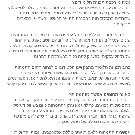
ממה מורכבת תכנית הלימודים?
גם היכרות עם המאפיינים של תכנית הלימודים עצמה יכולה לסייע למי
שרוצה להבין כיצד חל גידול כל כך משמעותי במספר הסטודנטים
שבוחרים במסלול הזה במסגרת התואר הראשון, השני או בתארים
מתקדמים.
תכנית הלימודים הכללית במנהל עסקים מורכבת מקורסים מתחומים
שונים שנכללים תחת המטריה של ניהול ובהם חשבונאות, שוק ההון,
ניהול משאבי אנוש, שיווק, ניהול מערכות מידע, סטטיסטיקה וכן הלאה.
המטרה בשלבי ההכשרה המוקדמים היא למקם את הסטודנטים בזירה
של מנהל עסקים ולהעניק להם כלים להשתלבות בתחום.
ברוב תכניות הלימוד מתבקשים הסטודנטים לבחור תחום התמחות.
הבחירה היא בדרך כלל בסוף השנה הראשונה ואותה מבצעים מתוך
עולמות הניהול הקיימים. מטרת ההתמחות היא להפוך את הסטודנטים
לאנשי מקצוע ולאפשר להם לפתח את הכישרון האישי לכדי ידע קונקרטי.
באיזה תחומים אפשר להתמחות?
תחומי ההתמחות במנהל עסקים משתנים לפי רוח הזמן ורק מעטים
מהם נשארו קבועים. כך לדוגמא ניתן להתמחות כיום בשיווק דיגיטלי
ולשלב פרסום עם יחסי ציבור. אלו היו בעבר תחומי לימוד נפרדים
שהשתייכו ללימודי חברה ותקשורת, אך כיום ברור שיש להם מערכת
יחסים צמודה עם העולם של מנהל עסקים.
אפשרות התמחות קלאסית יותר כוללת אסטרטגיה, יזמות וחדשנות. זו