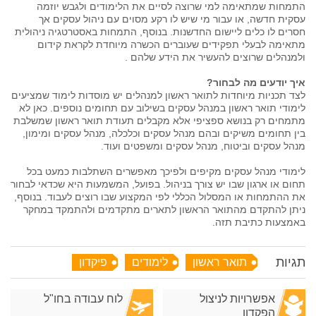
התמחות שמתאימה למי שרוצה לסיים את הלימודים ולגבש יוזמה
עסקית חדשה, או עבור מי שיש לו רקע מסוים עם ניהול עסקים אך
חסרים לו כלים ליישום החדשנות. בנוסף, התמחות באסטרטגיה ניהולית
מתאימה לבעלי תפקידים שעוברים הכשרה מיוחדת לקראת קידום
ולמנהלים שרוצים להעשיר את הידע שלהם .
איך יודעים מה לבחור?
לצד תכניות מיוחדות לתואר ראשון למנהלים יש מוסדות לימוד שמציעים
לימודי תואר ראשון במנהל עסקים בשילוב עם תחומים נוספים. כאן לא
מתמחים רק בנושא ספציפי אלא מקבלים תעודת תואר ראשון שמשלבת
בין תחומים משיקים ובהם מנהל עסקים וכלכלה, מנהל עסקים ומימון,
מנהל עסקים וביטוח, מנהל עסקים ומשפטים ועוד.
לימודי מנהל עסקים מקיפים ולפיכך מאפשרים השתלבות כמעט בכל
תחום או ארגון שבו יש צורך בניהול. בפועל, המשמעות היא שכדאי לבחור
את ההתמחות או המסלול הכללי לפי המקצוע שבו רוצים לעבוד. בנוסף,
ניתן להתקדם מהתואר הראשון לתארים מתקדמים ולהתמקד במחקר
באמצעות כתיבת תזה.
תגיות
תואר ראשון
לימודים
פיקדון
אפשרויות לניצול
לוח עבודה בחו"ל
הפקדון