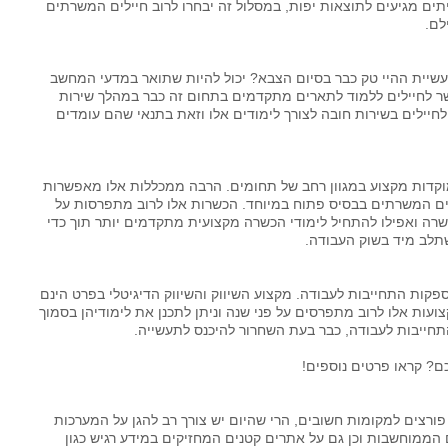
ים מגיעים לתוצאות יפות, במסלול זה יבחרו לרוב חיילים המשרתים
לם.
את להשתלב בתעשיית ההיי טק כבר בסיום הצבא? יכול להיות שתואר במדעי המחשב
ר לחיילים ללמוד לתארים מתקדמים בתחום זה כבר במהלך שירות
לחיילים בשירות חובה לצורך לימודים אלו וזאת בתנאי שהם עומדים
וקדות מקצוע במגוון רחב של תחומים. הרבה ממכללות אלו מאפשרות
לים המשרתים בבסיס פתוח במיוחד. הכשרות אלו לרוב מתפרסות על
שרה ואפילו להתחיל לימודי הכשרה מקצועית מתקדמים יותר תוך כדי
תלב מיד בשוק העבודה.
קות התחייבות לעבודה. מקצוע השיווק והשיווק הדיגיטלי בפרט הינם
עות אלו לרוב מתפרסים על פני שנה וניתן לתכנן את לימודיהן בסמוך
חייבות לעבודה, כבר בעת השחרור להיכנס לתעשייה.
כם? קראו פרטים נוספים!
פורצים למקומות חשובים, הרי שהיום יש צורך רב להגן על המערכות
ם הממוחשבות וכן גם על אתרים קטנים המחזיקים במידע רגיש כגון