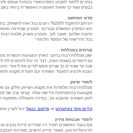
בוחרים ללמוד למבחן הפסיכומטרי בכוחות עצמם ולעית
בבסיס סגור כך שזאת האופציה האפשרית ביותר בשבי
מדעי המחשב
רציתם להתקבל ל8200? רוצים בכל ז
הוא הפתרון המושלם עבורכם. הטכניון שבחיפה מאפש
החובה שלהם. מעבר לכך, הטכניון מעניק מלגות רבות 
בכל הדרישות של המוסד הלימודי.
קורסים במכללות
ישנן מכללות רבות ברחבי הארץ המציעות הכשרות ממ
גם לימודים בשעות הערב, דבר זה יכול להתאים לחיי
שנה עד שנתיים כך שניתן ממש לסיים את לימודי ההכ
הצבא ולהגיע למעמד השחרור עם תעודת מקצוע ולהש
לימודי שיווק
מכללות רבות מלמדות את מקצוע השיווק וחלקן גם מספ
מקצועות בהתפתחות ודרישה עולה. קורסי ערב של מקצו
לזמן השחרור מהצבא וכך, במידה והמכללה מספקת הת
קידום אתר באינטרנט
או
פרסום בגוגל
יכול לעניין את
לימודי אבטחת מידע
אם בעבר הפושעים תמיד היו שודדים פיזית בנקים או 
הדיגיטליות כגון, מאגרי מידע רגישים, מערכות הבנקי