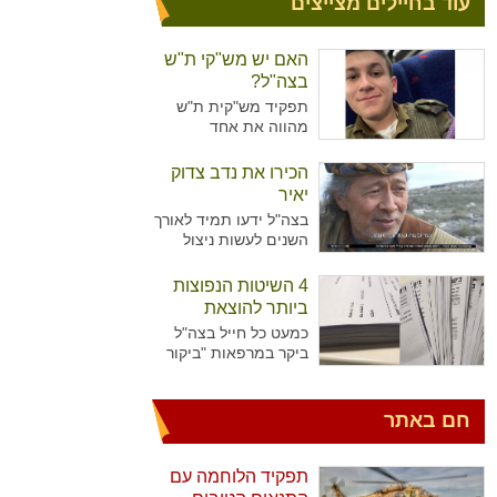
עוד בחיילים מצייצים
האם יש מש"קי ת"ש
בצה"ל?
תפקיד מש"קית ת"ש
מהווה את אחד
מהתפקידים המזוהים
יותר עם נשים מאשר
הכירו את נדב צדוק
גברים בצה"ל. מדובר על
יאיר
תפקיד המקביל לתפקיד
בצה"ל ידעו תמיד לאורך
של עובדת סוציאלית
השנים לעשות ניצול
ויועצת בבתי הספר,
מיטיבי של כוח האדם
כשבצה"ל רואים הכרח
שלו ידע נרחב בתחומים
4 השיטות הנפוצות
להכשיר גם גברים לאותו
רבים עימו הגיעו
התפקיד.
ביותר להוצאת
לישראל. כך קרה גם עם
גימלים
כמעט כל חייל בצה"ל
נדב צדוק יאיר. דמות
ביקר במרפאות "ביקור
יוצאת דופן, בעלת
רופא" או אצל רופא
סיפור חיים מעניין
היחידה כדי להוציא
שצה"ל ומערכת הביטחון
גימלים ולאפשר לעצמו
חם באתר
הישראלית שזורים בה
לנוח בבית עוד מספר
גם כן.
ימים. לעומת החיילים
שביקרו פעמים בודדות
תפקיד הלוחמה עם
במרפאות, יש את אלו