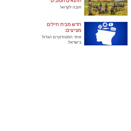
התנאים הטובים
שנוהגים לבקר אותן
ביותר
חובה לקרוא!
באופן קבוע בצאת
השבת. בדקנו עבורכם
מהן השיטות הנבחרות
חדש מבית חיילים
של החיילים להוציא
מצייצים:
גימלים..
אתר הסטודנטים הגדול
בישראל.