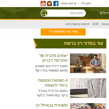
כתבו לנו
פרסמו אצלנו
יילים
ציאות
VOD
תרומות ובקשות סיוע
מתי אני משתחרר?
עוד במדור רץ ברשת
יוצאים מהבית של
ההורים? דברים
שצריך לקחת בחשבון
מעבר דירה הוא מאורע
מרגש ומשמח בחייו של
אדם, בפרט כשמדובר
במעבר הראשון מחוץ
4 השיטות הנפוצות
לבית ההורים. עם זאת,
ביותר להוצאת
מדובר בתהליך מורכב
גימלים
כמעט כל חייל בצה"ל
עם עלויות משל עצמו
ביקר במרפאות "ביקור
שכדאי לקחת בחשבון.
רופא" או אצל רופא
תוהים איך תוכלו לצאת
היחידה כדי להוציא
משכורת צבאית? כך
ממנו שמחים
גימלים ולאפשר לעצמו