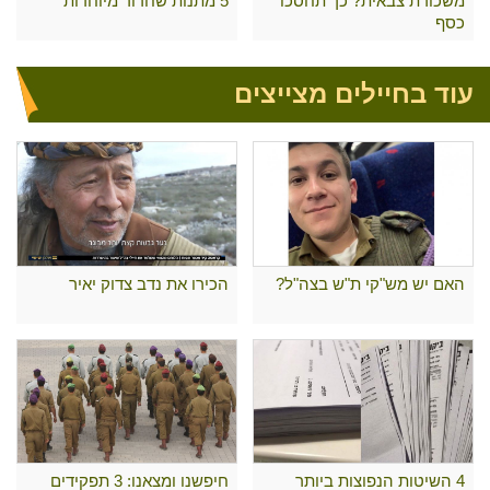
משכורת צבאית? כך תחסכו
5 מתנות שחרור מיוחדות
כסף
עוד בחיילים מצייצים
האם יש מש"קי ת"ש בצה"ל?
הכירו את נדב צדוק יאיר
4 השיטות הנפוצות ביותר
חיפשנו ומצאנו: 3 תפקידים