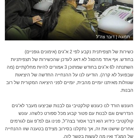
תמונה | דובר צה"ל
כשירות של תצפיתנית נקבע לפי 2 א"גים (אימונים גופניים)
בחודש. אף אחד מהסגל לא דאג לעדכן שהכשירות של תצפיתניות
השתנתה ל6 א"גים בחודש שמתוכן 3 אמורים להיות מחלקתיים (מה
שבפועל לא קרה). הודיעו לנו על ההנחייה החדשה של היציאות
שגוזלות מאיתנו יומיים מהבית, יומיים לפני היציאה המקורית של רוב
הבנות.
העונש הורד לנו כעונש קולקטיבי גם לבנות שביצעו מעבר לא"גים
הנדרשים וגם לבנות עם פטור קבוע מכל ספורט כלשהו. עונש
קולקטיבי כידוע הוא דבר אסור בצה"ל, פנינו גם למ"פ וגם לגורמים
אחרים שישנו את זה, אך נתקלנו בסירוב מצידם בטענה שזו ההנחייה
של המג"ד ואין מה לעשות בקשר לזה.