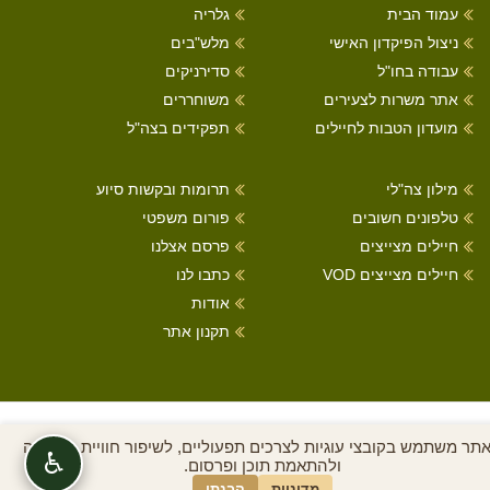
עמוד הבית
גלריה
ניצול הפיקדון האישי
מלש"בים
עבודה בחו"ל
סדירניקים
אתר משרות לצעירים
משוחררים
מועדון הטבות לחיילים
תפקידים בצה"ל
מילון צה"לי
תרומות ובקשות סיוע
טלפונים חשובים
פורום משפטי
חיילים מצייצים
פרסם אצלנו
חיילים מצייצים VOD
כתבו לנו
אודות
תקנון אתר
כל הזכויות שמורות לחיילים מצייצים 2022
תר משתמש בקובצי עוגיות לצרכים תפעוליים, לשיפור חוויית הגלישה
♿
ולהתאמת תוכן ופרסום.
בניית אתרים
מדיניות
הבנתי
|
A
STUDIO