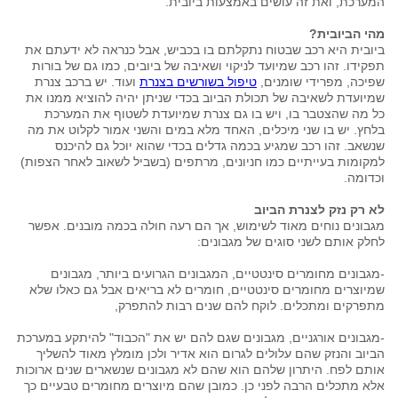
המערכת, ואת זה עושים באמצעות ביובית.
מהי הביובית?
ביובית היא רכב שבטוח נתקלתם בו בכביש, אבל כנראה לא ידעתם את
תפקידו. זהו רכב שמיועד לניקוי ושאיבה של ביובים, כמו גם של בורות
שפיכה, מפרידי שומנים,
טיפול בשורשים בצנרת
ועוד. יש ברכב צנרת
שמיועדת לשאיבה של תכולת הביוב בכדי שניתן יהיה להוציא ממנו את
כל מה שהצטבר בו, ויש בו גם צנרת שמיועדת לשטוף את המערכת
בלחץ. יש בו שני מיכלים, האחד מלא במים והשני אמור לקלוט את מה
שנשאב. זהו רכב שמגיע בכמה גדלים בכדי שהוא יוכל גם להיכנס
למקומות בעייתיים כמו חניונים, מרתפים (בשביל לשאוב לאחר הצפות)
וכדומה.
לא רק נזק לצנרת הביוב
מגבונים נוחים מאוד לשימוש, אך הם רעה חולה בכמה מובנים. אפשר
לחלק אותם לשני סוגים של מגבונים:
-מגבונים מחומרים סינטטיים, המגבונים הגרועים ביותר, מגבונים
שמיוצרים מחומרים סינטטיים, חומרים לא בריאים אבל גם כאלו שלא
מתפרקים ומתכלים. לוקח להם שנים רבות להתפרק,
-מגבונים אורגניים, מגבונים שגם להם יש את "הכבוד" להיתקע במערכת
הביוב והנזק שהם עלולים לגרום הוא אדיר ולכן מומלץ מאוד להשליך
אותם לפח. היתרון שלהם הוא שהם לא מגבונים שנשארים שנים ארוכות
אלא מתכלים הרבה לפני כן. כמובן שהם מיוצרים מחומרים טבעיים כך