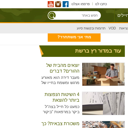
כתבו לנו
פרסמו אצלנו
יילים
ציאות
VOD
תרומות ובקשות סיוע
מתי אני משתחרר?
עוד במדור רץ ברשת
יוצאים מהבית של
ההורים? דברים
שצריך לקחת בחשבון
מעבר דירה הוא מאורע
מרגש ומשמח בחייו של
אדם, בפרט כשמדובר
במעבר הראשון מחוץ
4 השיטות הנפוצות
לבית ההורים. עם זאת,
ביותר להוצאת
מדובר בתהליך מורכב
גימלים
כמעט כל חייל בצה"ל
עם עלויות משל עצמו
ביקר במרפאות "ביקור
שכדאי לקחת בחשבון.
רופא" או אצל רופא
תוהים איך תוכלו לצאת
היחידה כדי להוציא
משכורת צבאית? כך
ממנו שמחים
גימלים ולאפשר לעצמו