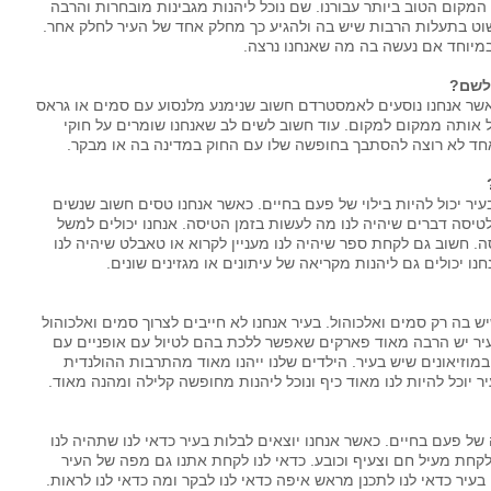
המקום הטוב ביותר עבורנו. שם נוכל ליהנות מגבינות מובחרות והרבה
לשוט בתעלות הרבות שיש בה ולהגיע כך מחלק אחד של העיר לחלק אחר.
מיוחד אם נעשה בה מה שאנחנו נרצה.
לשם?
אשר אנחנו נוסעים לאמסטרדם חשוב שנימנע מלנסוע עם סמים או גראס
ל אותה ממקום למקום. עוד חשוב לשים לב שאנחנו שומרים על חוקי
אחד לא רוצה להסתבך בחופשה שלו עם החוק במדינה בה או מבקר.
יר יכול להיות בילוי של פעם בחיים. כאשר אנחנו טסים חשוב שנשים
טיסה דברים שיהיה לנו מה לעשות בזמן הטיסה. אנחנו יכולים למשל
ה. חשוב גם לקחת ספר שיהיה לנו מעניין לקרוא או טאבלט שיהיה לנו
נו יכולים גם ליהנות מקריאה של עיתונים או מגזינים שונים.
בה רק סמים ואלכוהול. בעיר אנחנו לא חייבים לצרוך סמים ואלכוהול
בעיר יש הרבה מאוד פארקים שאפשר ללכת בהם לטיול עם אופניים עם
 במוזיאונים שיש בעיר. הילדים שלנו ייהנו מאוד מהתרבות ההולנדית
ר יוכל להיות לנו מאוד כיף ונוכל ליהנות מחופשה קלילה ומהנה מאוד.
ל פעם בחיים. כאשר אנחנו יוצאים לבלות בעיר כדאי לנו שתהיה לנו
קחת מעיל חם וצעיף וכובע. כדאי לנו לקחת אתנו גם מפה של העיר
יר כדאי לנו לתכנן מראש איפה כדאי לנו לבקר ומה כדאי לנו לראות.