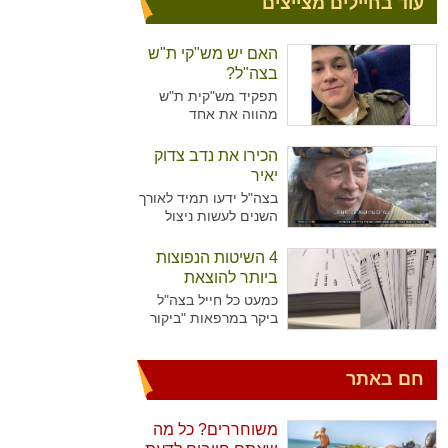
עוד בחיילים מצייצים
האם יש מש"קי ת"ש
בצה"ל?
תפקיד מש"קית ת"ש
מהווה את אחד
מהתפקידים המזוהים
יותר עם נשים מאשר
הכירו את נדב צדוק
גברים בצה"ל. מדובר על
יאיר
תפקיד המקביל לתפקיד
בצה"ל ידעו תמיד לאורך
של עובדת סוציאלית
השנים לעשות ניצול
ויועצת בבתי הספר,
מיטיבי של כוח האדם
כשבצה"ל רואים הכרח
שלו ידע נרחב בתחומים
4 השיטות הנפוצות
להכשיר גם גברים לאותו
רבים עימו הגיעו
התפקיד.
ביותר להוצאת
לישראל. כך קרה גם עם
גימלים
כמעט כל חייל בצה"ל
נדב צדוק יאיר. דמות
ביקר במרפאות "ביקור
יוצאת דופן, בעלת
רופא" או אצל רופא
סיפור חיים מעניין
היחידה כדי להוציא
שצה"ל ומערכת הביטחון
גימלים ולאפשר לעצמו
חם באתר
הישראלית שזורים בה
לנוח בבית עוד מספר
גם כן.
ימים. לעומת החיילים
שביקרו פעמים בודדות
משוחררים? כל מה
במרפאות, יש את אלו