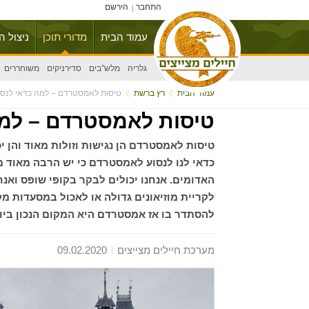
התחבר
הירשם
עמוד הבית
מדורי תוכן
ניצול ה
גלריה
מלש"בים
סדירניקים
משוחררים
עמוד הבית
רץ ברשת
טיסות לאמסטרדם – למה כדאי לנס
טיסות לאמסטרדם – למה
טיסות לאמסטרדם הן נגישות וזולות מאוד והן י
כדאי לנו לנסוע לאמסטרדם כי יש הרבה מאוד מה
האדומים. אנחנו יכולים לבקר בקופי שופס ואנח
לקריית מוזיאונים גדולה או לאכול במסעדות מק
להסתדר בו אז אמסטרדם היא המקום הנכון ביות
מערכת חיילים מצייצים
09.02.2020