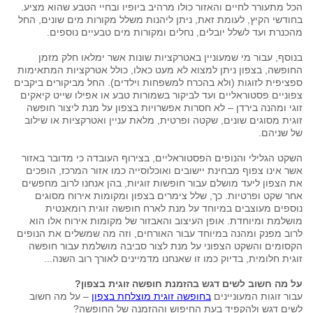
הכל מתעורר לחיים והאזור כולו מרהיב ביופיו ובחיי הטבע שהוא מציע.
בחודשי הקיץ, לעומת זאת, ניתן ליהנות משלל מקורות מים שונים, החל
מהכנרת ועד לשלל יובלים, נחלים ומקורות מים טבעיים נוספים.
בנוסף, עבור מי שמעוניין באטרקציות שונות אשר ימלאו חלק מזמן
החופשה, בצפון ניתן למצוא לא מעט כאלו, כולל אטרקציות המתאימות
ספציפית לזוגות (ולא בהכרח למשפחות וילדים). החל מביקורים ביקבים
צפוניים פסטוראליים ועד לביקור בשמורות טבע או אפילו שייט קיאקים
זוגי ומהנה בירדן – לא חסרות אפשרויות בצפון על מנת ליצור חופשה
זוגית מסוגים שונים, שקטה ופרטית, מלאת עניין ואטרקציות או שילוב
של שניהם.
השקט הגלילי והנופים הפסטוראליים, בצירוף העובדה כי מדובר באזור
אשר אינו צפוף מבחינת יישובים ואוכלוסייה כמו אזור המרכז, הופכים
את הצפון ליעד מושלם עבור חופשות זוגיות, בהן אנחנו לרוב מחפשים
אחר שקט ופרטיות. כך, שלל צימרים בצפון ומקומות אירוח מסוגים
נוספים מעוצבים במיוחד על מנת לארח חופשה זוגית רומאנטית
מושלמת ומיוחדת. אופן העיצוב והאבזור של מקומות אירוח אלו הוא
לרוב מפנק ומהנה במיוחד עבור האורחים, וזה מה שמשלים את הנופים
הקסומים והשקט הצפוני על מנת לצור סביבה מושלמת עבור חופשה
זוגית חלומית, בדיוק כמו זו שאנחנו מדמיינים לאורך רוב השנה...
על מה חשוב לשים דגש בהזמנת חופשה זוגית בצפון?
עבור זוגות המעוניינים
בחופשה זוגית מוצלחת בצפון
– על מה חשוב
לשים דגש ולהקפיד בעת החיפוש וההזמנה של החופשה?