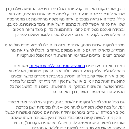
ובכן, אופי מקום האירוח יקבע יותר מכל כיצד תיראה החופשה שלכם, כך
שכדאי לוודא כי אתם יודעים בדיוק לאיזה צימר אתם מגיעים, מה הוא
כולל, כיצד הוא נראה מבפנים ואיזה נוף נשקף מהחלונות או מהמרפסת
שלו. את כל זה אפשר לראות בתמונות של אותו צימר באינטרנט, כמובן,
ובמידה ואינכם מצליחים להבין מהתמונות בדיוק כיצד נראה המקום –
כדאי להתעקש לקבל מידע נוסף ולא להסכים לסגור ולשלם לפני כן.
מלבד למקום אירוח מפנק, אינטימי וכזה בו תוכלו להירגע יחדיו מול הנוף
המרגיע, כדאי לוודא גם כי הוא ממוקם באזור בו תוכלו להשיג את מה
שאתם רוצים וצריכים עבור ימי החופשה, דוגמת אוכל ואטרקציות.
במידה ואתם מעוניינים
בחופשה זוגית הכוללת אטרקציות
מסוימות,
כדאי להחליט עליהן מבעוד מועד ולוודא כי הן אכן פתוחות, ואז למצוא
מקום אירוח אשר קרוב אליהן יחסית. במרבית המקרים כאשר יוצאים
לחופשה זוגית בת יומיים או שלושה אין יותר מדי זמן לבזבז על מחקר
ובירור אפשרויות שונות במהלך ימי החופשה, וכיום ניתן להשיג את כל
המידע הדרוש מבעוד מועד, דרך האינטרנט.
גם בכל הנוגע לאוכל ומקומות לאכול בהם, ניתן ורצוי לברר זאת מבעוד
ועד, על מנת שלא תופתעו לאחר מכן – אילו מסעדות ישנן בקרבת
מקום? במידה ושוכרים צימר או יחידת אירוח עם מטבח ואפשרות לבשל
– היכן ניתן לעשות קניות בסביבה? במידה ואין בסביבה משהו שאתם
אוהבים (מסעדה שמתאימה לכם, מכולת או סופרמרקט וכו'), תרצו
להיערך מראש ולעצור בדרך לעשות קניות/להביא מהבית.