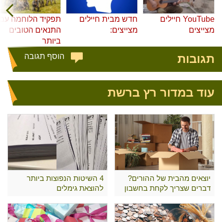
YouTube חיילים
חדש מבית חיילים
תפקיד הלוחמה עם
מצייצים
מצייצים:
התנאים הטובים
ביותר
תגובות
הוסף תגובה
עוד במדור רץ ברשת
יוצאים מהבית של ההורים?
4 השיטות הנפוצות ביותר
דברים שצריך לקחת בחשבון
להוצאת גימלים