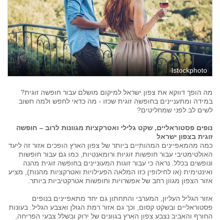
Istockphoto
מה הופך דווקא את צפון ישראל למיקום מושלם עבור חופשה זוגית?
במידה ומתעניינים בחופשה זוגית שכזו - מה כדאי לחפש ולמה חשוב
לשים לב לפני שמחליטים?
נופים פסטוראליים, שקט גלילי ואטרקציות מגוונות לרוב – חופשה
זוגית בצפון ישראל
כמה מהמאפיינים המהותיים ביותר של צפון הארץ הופכים אזור זה ליעד
האולטימטיבי עבור חופשות זוגיות ורומאנטיות, כמו גם עבור חופשות
ונופשים בכלל. נראה כי עבור זוגות המעוניינים בחופשה זוגית מהנה
ואינטימית (או לחילופין כזו המלאה הפעילויות ואטרקציות מהנות), מציע
אזור הצפון מגוון רחב של אפשרויות וחופשות אטרקטיביות ביותר.
אזור הגליל העליון, המערבי והתחתון גם יחד מתאפיינים בנופים
פסטוראליים ובשקט קסום, וכך גם אזור רמת הגולן ואצבע הגליל. בעונות
החורף והאביב נצבע צפון הארץ בגוונים של ירוק ובשלל צבעי הפריחה,