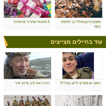
משכורת צבאית? כך תחסכו
5 מתנות שחרור מיוחדות
כסף
עוד בחיילים מצייצים
האם יש מש"קי ת"ש בצה"ל?
הכירו את נדב צדוק יאיר