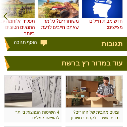
חדש מבית חיילים
משוחררים? כל מה
תפקיד הלוחמה עם
מצייצים:
שאתם חייבים לדעת
התנאים הטובים
ביותר
תגובות
הוסף תגובה
עוד במדור רץ ברשת
יוצאים מהבית של ההורים?
4 השיטות הנפוצות ביותר
דברים שצריך לקחת בחשבון
להוצאת גימלים