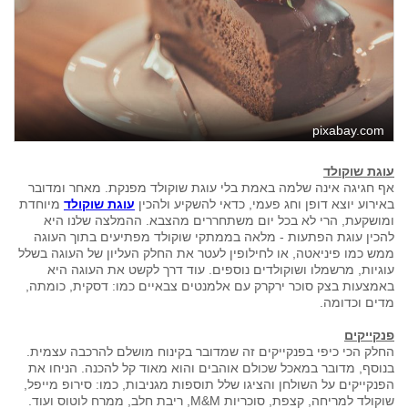
pixabay.com
עוגת שוקולד
אף חגיגה אינה שלמה באמת בלי עוגת שוקולד מפנקת. מאחר ומדובר
באירוע יוצא דופן וחג פעמי, כדאי להשקיע ולהכין
עוגת שוקולד
מיוחדת
ומושקעת, הרי לא בכל יום משתחררים מהצבא. ההמלצה שלנו היא
להכין עוגת הפתעות - מלאה בממתקי שוקולד מפתיעים בתוך העוגה
ממש כמו פיניאטה, או לחילופין לעטר את החלק העליון של העוגה בשלל
עוגיות, מרשמלו ושוקולדים נוספים. עוד דרך לקשט את העוגה היא
באמצעות בצק סוכר ירקרק עם אלמנטים צבאיים כמו: דסקית, כומתה,
מדים וכדומה.
פנקייקים
החלק הכי כיפי בפנקייקים זה שמדובר בקינוח מושלם להרכבה עצמית.
בנוסף, מדובר במאכל שכולם אוהבים והוא מאוד קל להכנה. הניחו את
הפנקייקים על השולחן והציגו שלל תוספות מגניבות, כמו: סירופ מייפל,
שוקולד למריחה, קצפת, סוכריות M&M, ריבת חלב, ממרח לוטוס ועוד.