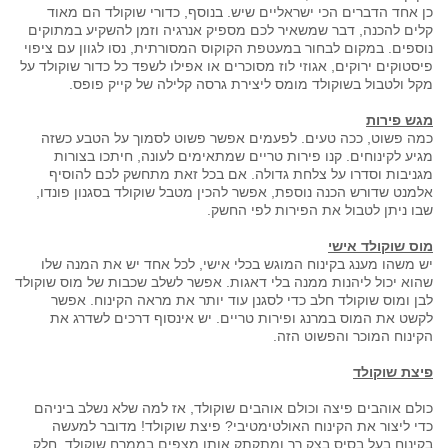
כן אחד הדברים הכי ישראליים שיש. בנוסף, כדורי שוקולד הם מאוד
קלים להכנה, דבר שמשאיר לכם מספיק אנרגיה וזמן להשקיע במתוקים
נוספים. במקום לבחור במעטפת הקוקוס המסורתית, נסו לגוון עם ציפוי
פיסטוקים ירוקים, אגוזי לוז מסוכרים או אפילו לשפד כל כדור שוקולד על
מקל ולטבול בשוקולד מומס ליצירת גרסה קלילה של קייק פופס.
מגש פירות
כמה פשוט, ככה טעים. לפעמים אפשר פשוט לסמוך על הטבע כשזה
מגיע לקינוחים. קנו פירות טריים שמתאימים לעונה, חיתכו בצורות
מגניבות וסדרו על צלחת גדולה. אם בכל זאת מתחשק לכם להוסיף
אלמנט שדורש הכנה נוספת, אפשר להכין מטבל שוקולד בסגנון פונדו,
שבו ניתן לטבול את הפירות לפי החשק.
מוס שוקולד אישי
יש משהו מענג בקינוח המוגש בכלי אישי, לכל אחד יש את המנה שלו
שהוא יכול ליהנות ממנה בלי דאגות. אפשר לשלב שכבות של מוס שוקולד
לבן ומוס שוקולד חלב כדי לסגנן עוד יותר את מראה הקינוח. אפשר
לקשט את המוס במרנג ופירות טריים. יש אינסוף דרכים לשדרג את
הקינוח המוכר והפשוט הזה.
פיצת שוקולד
כולם אוהבים פיצה וכולם אוהבים שוקולד, אז למה שלא נשלב ביניהם
כדי ליצור את הקינוח האולטימטיבי? פיצת שוקולד! מדובר למעשה
בקינוח בעל בסיס בצק רך ומתקתק אותו מצפים בממרח שוקולד. חלק