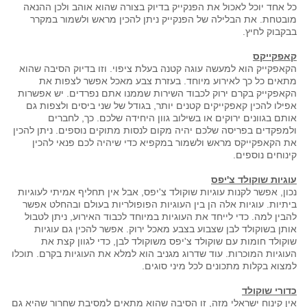
כל אחד יוכל לאכול את הפנקייק בדיוק בצורה שהוא אוהב ולכן ההנאה
מובטחת. את הבלילה של הפנקייק ניתן להכין מראש ולשמור במקרר
בבקבוק לחיץ.
קאפקייקס
הקאפקייק הוא למעשה עוגה קטנה בעלת ציפוי. וזו בדיוק הסיבה שהוא
מתאים כל כך לאירוע מיוחד. בעזרת צבע מאכל אפשר לצפות את
הקאפקייק בקרם ירוק לכבוד השירות שממנו אתם נפרדים. יש אפשרות
אפילו להכין קאפקייקים קטנים יותר, בגודל של שני ביסים ולצפות גם
אותם בגוונים ירוקים או בשילוב גוון היחידה שלכם. כך, לחברים
ולמפקדים בפריסה שלכם יהיה מקום לנסות מתוקים נוספים. ניתן להכין
את הקאפקייקס מראש ולשמור במקפיא כדי שיהיה לכם פנאי להכין
קינוחים נוספים.
עוגיות שוקולד צ'יפס
נכון, אפשר לקנות עוגיות שוקולד צ'יפס, אבל אין תחליף אמיתי לעוגיות
ביתיות. עוגיות אלה הן בין העוגיות הפופולריות בעולם ובהחלט אפשר
להבין למה. כדי לייחד את העוגיות במיוחד לכבוד האירוע, ניתן לטבול
אותן בשוקולד לבן שצבוע בצבע מאכל ירוק. אפשר להכין גם עוגיות
שוקולד חומות עם שוקולד צ'יפס משוקולד לבן, כדי לגוון קצת את
העוגיות המוכרות. עוד שדרוג מגניב הוא למלא את העוגיות בקרם. תוכלו
למצוא בקלות מתכונים לכל מיני סוגים.
כדורי שוקולד
אין קינוח ישראלי מזה, זו הסיבה שהוא מתאים למסיבת שחרור שהיא גם