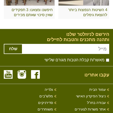
4 השיטות הנפוצות ביותר
חיפשנו ומצאנו: 3 תפקידים
להוצאת גימלים
שאין סיכוי שאתם מכירים
הירשם לניוזלטר שלנו
ותהנה מתכנים והטבות לחיילים
שלח
מאשר/ת קבלת הטבות מגורם שלישי
עקבו אחרינו
עמוד הבית
גלריה
ניצול הפיקדון האישי
מלש"בים
עבודה בחו"ל
סדירניקים
אתר משרות לצעירים
משוחררים