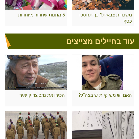
משכורת צבאית? כך תחסכו
5 מתנות שחרור מיוחדות
כסף
עוד בחיילים מצייצים
האם יש מש"קי ת"ש בצה"ל?
הכירו את נדב צדוק יאיר