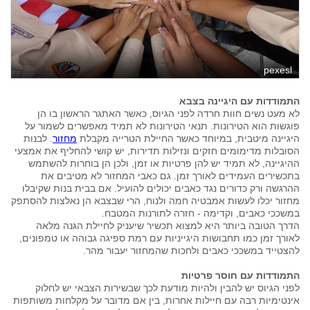
pexesl
התמודדות עם היגיינה בצבא
לא מעט נשים חוות חרדה לפני הגיוס, כאשר האתגר הראשון בו הן
פוגשות הוא הטירונות. תנאי הטירונות לא תמיד מאפשרים לשמור על
היגיינה מיטבית, במיוחד כאשר החיילת הטרייה מקבלת
מחזור
. לבנות
הסובלות מדימומים חזקים ונזילות תדירות, יש קושי להחליף את אמצעי
ההיגיינה, לא תמיד יש להן פרטיות או זמן, ולכן הן בוחרות להשתמש
בתכשירים העמידים לאורך זמן. גם כאבי המחזור לא מטיבים את
ההרגשה ורק כדורים נגד כאבים יכולים להועיל. אם בבית בנות שקיבלו
מחזור יכלו לעשות אמבטיה חמה ולנוח, הרי שבצבא הן נאלצות להסתפק
במשככי כאבים, וקדימה - חזרה לתורנות המטבח.
הדרך הטובה ביותר היא למצוא תכשיר שיעניק לחיילת הגנה מלאה
לאורך זמן כמו תחבושות היגייניות עם רמת ספיגה גבוהה או טמפונים,
להצטייד במשככי כאבים ולחכות שהמחזור יעבור מהר.
התמודדות עם חוסר פרטיות
לפני הגיוס יש להבין ולהיות מודעת לכך שבשירות הצבאי יש לחלוק
אינטימיות רבה עם חיילות אחרות, בין אם מדובר על מקלחות משותפות