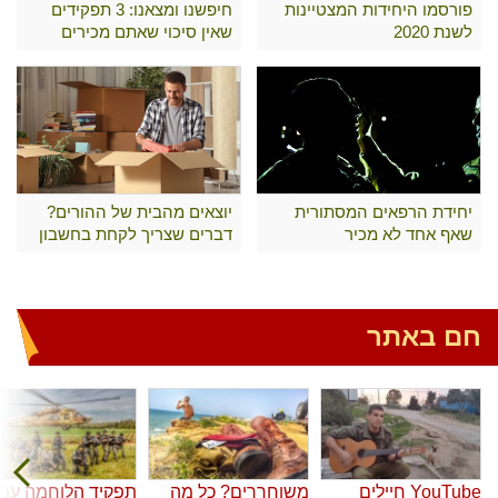
פורסמו היחידות המצטיינות
חיפשנו ומצאנו: 3 תפקידים
לשנת 2020
שאין סיכוי שאתם מכירים
יחידת הרפאים המסתורית
יוצאים מהבית של ההורים?
שאף אחד לא מכיר
דברים שצריך לקחת בחשבון
חם באתר
YouTube חיילים
משוחררים? כל מה
תפקיד הלוחמה עם