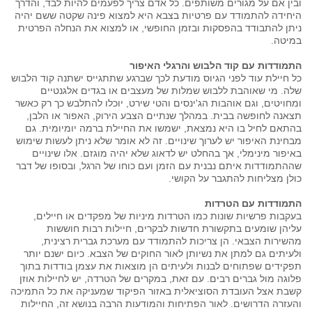
ובין אם על מגורים משותפים. כל אדם צריך לפעמים להיות לבד, והדרך
היחידה להתמודד עם פרטיות בצבא היא למצוא פינה שקטה ששם יהיה
ניתן להתבודד בהפסקות ובזמן החופשי, או למצוא את הנחלה הפרטית
במיטה.
התמודדות עם קוד הלבוש והרגלי האיפור
כל חיילת עוד לפני הגיוס מודעת לכך שברגע שתתגייס ישתנה קוד הלבוש
שלה. מי שאוהבת ללבוש שמלות של מעצבים או בגדים אלגנטיים
ומחויטים, וגם אוהבות הג'ינסים והטי שירט, יוכלו להתלבש כך רק כאשר
תצאנה לחופשה בבית. במהלך שנתיים הצבע הירוק, האפור או הלבן,
בהתאם לחיל בו היא נמצאת, ישמשו את החיילת ברמה יומיומית. גם
מבחינת האיפור יש לערוך שינויים. זה לא אומר שלא ניתן לעשות שימוש
באיפור מינימלי, אך בהחלט יש לדאוג שלא יהיה מוגזם. אלו שינויים
שההתמודדות איתם נבנית עם הזמן ועם כוחו של הרגל, ובסופו של דבר
כולן מצליחות להתגבר על הקושי.
התמודדות עם הטרדות
בעקבות פרשיות שונות כמו הטרדות מיניות של מפקדים או חיילים,
עליהן שומעים בתקשורת חדשות לבקרים, חיילות רבות חוששות
מהשירות הצבאי. הן צריכות להתמודד עם מערכת גברית רצינית,
ולעיתים גם למתן את נשיותן לאור החוקים של הצבא. כיום ישנם יותר
תפקידים שפתוחים לבנות ולעיתים הן מוצאות את עצמן בודדות בתוך
פלוגה מול גברים רבים. עם זאת, במקרים של הטרדה, יש לחיילות אוזן
קשבת אצל העובדת הסוציאלית באזור הפיקוד שמעניקה את כל התמיכה
והעזרה הדרושים. לאור הפתיחות והמודעות הרבה בנושא זה, החיילות