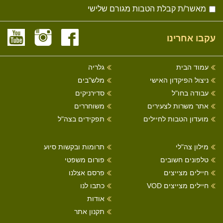
מאשר/ת קבלת הטבות מגורם שלישי
עקבו אחרינו
עמוד הבית
גלריה
ניצול הפיקדון האישי
מלש"בים
עבודה בחו"ל
סדירניקים
אתר משרות לצעירים
משוחררים
מועדון הטבות לחיילים
תפקידים בצה"ל
מילון צה"לי
תרומות ובקשות סיוע
טלפונים חשובים
פורום משפטי
חיילים מצייצים
פרסם אצלנו
חיילים מצייצים VOD
כתבו לנו
אודות
תקנון אתר