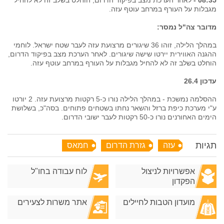
מגבלות על העורף במרחב עוטף עזה.
מדובר צה"ל נמסר:
במהלך הלילה, זוהו 36 שיגורים מרצועת עזה לעבר שטח ישראל. לוחמי
ההגנה האווירית יירטו שישה שיגורים. לאחר הערכת מצב בפיקוד הדרום,
הוחלט בשלב זה לא להחיל מגבלות על העורף במרחב עוטף עזה.
עדכון 26.4
ההסלמה נמשכת - במהלך הלילה נורו כ-5 רקטות מרצועת עזה. 2 יורטו
ע"י מערכת כיפת ברזל והשאר נחתו בשטחים פתוחים. בסה"כ, בשלושת
הימים האחורנים נורו כ-50 רקטות לעבר ישובי הדרום.
תגיות
עזה
גזרת הדרום
חמאס
אפשרויות לניצול
לוח עבודה בחו"ל
הפקדון
מועדון הטבות לחיילים
אתר משרות לצעירים