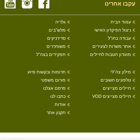
עקבו אחרינו
עמוד הבית
גלריה
ניצול הפיקדון האישי
מלש"בים
עבודה בחו"ל
סדירניקים
אתר משרות לצעירים
משוחררים
מועדון הטבות לחיילים
תפקידים בצה"ל
מילון צה"לי
תרומות ובקשות סיוע
טלפונים חשובים
פורום משפטי
חיילים מצייצים
פרסם אצלנו
חיילים מצייצים VOD
כתבו לנו
אודות
תקנון אתר