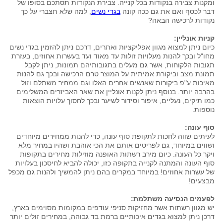
ומקנות צבירה בנקודות בכל קנייה. צבירת הנקודות תסתכם בסופו של
דבר לכסף ואם את גם ככה קונה
בגדי נשים
, למה שלא תצברי על כך
נקודות לרכישה הבאה?
קניות אונליין:
כיום ניתן למצוא מגוון אפליקציות ואתרים, דרכם ניתן להזמין בגדי נשים
מחו"ל ובכך להנות מעלויות זולות עד מאוד ועד בעשרות אחוזים, בעזרת
תגובות הלקוחות, אשר גם מעלים בתגובותיהם תמונות, ניתן לקבל
תמונת מצב וביקורת אמיתית על המוצר טרם הרכישה ובכך גם להנות
מאיכות ע"פ ביקורות שאנשים אחרים האלו וגם ממחיר משתלם וזול
בהרבה יותר. בנוסף ניתן לקנות אונליין את שאר האביזרים המשלימים
כמו תיקים, נעליים, איפור וסידור לשיער ובכך לחסוך עלויות הוצאות
נוספות.
סוף עונה:
לעיתים שווה לחכות לתקופת סוף עונה, כדי להנות ממחירים מיוחדים
ושווים במיוחד, גם לפריטים אותם את הכי אוהבת ושהיו במחיר מלא
ויקר כל העונה. כיום מירב רשתות האופנה מוזילות מחירים בתקופות
סוף העונה והמתנה לקנייה בתקופה כזו, יכולה להביא לחיסכון בעלויות
של עשרות אחוזים! במיוחד במקרים בהם ניתן להמשיך ולהנות גם מכפל
מבצעים!
לפעמים הנסיעה משתלמת:
יש מגוון רשתות אשר מחזיקות סניפי עודפים במקומות מסוימים בארץ,
דרכן ניתן למצוא בגדים איכותיים ברמת בד גבוהה, במחירים זולים יותר