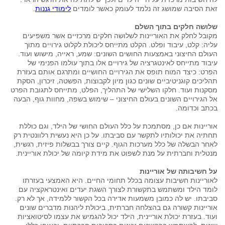
זאת הסיבה שמושג זה נלמד לעומק כאשר לומדים
לימודי גננות
.
שלושה חלקים בתוך השלם
מקובל לחלק את האוריינות לשלושה חלקים מרכזיים אשר משפיעים
עליה: קלט, עיבוד ופלט. הקלט מתייחס ליכולת לקלוט גירויים מתוך
העולם החיצוני באמצעות החושים השונים: שמע, ראייה, מישוש ועוד.
עיבוד מתייחס לאינטגרציה של גירויים אלו בתוך עולמו הפנימי של
הפרט: כיצד המוח תופס את הגירויים החושיים ומתרגם אותם בעזרת
תהליכים קוגניטיביים שונים כגון מיון לקבוצות, הפשטה, זיכרון, הסקת
מסקנות ועוד. חלקו השלישי של התהליך, הפלט, מתייחס לתגובת הפרט
אל הגירויים השונים בעולם החיצוני – שימוש בשפה, מחוות גוף, הבעה
בכתב וכדומה.
אוריינות אם כן, מסתמכת על כלל העולם החושי של הילד, וגם כוללת
תחתיה את יכולותיו לתקשר עם סביבתו. על כן היא נעשית רלוונטית רק
לאחר הבשלה של כלל מערכות הגוף. קיים צורך בבשלות פיזית, רגשית,
מנטלית וחברתית על מנת לשפוט את מידת קיומה של יכולת אוריינית.
על חשיבותה של אוריינות
לאוריינות חשיבות עצומה בכלל תחומי החיים. היא האמצעי בעזרתו
לומד הילד ומשתמש בתקשורת לצורך השגת יעדים ואינטראקציה עם
סביבתו. יש לה כמובן משמעות אדירה בכל הקשור ללמידה, אך לא רק.
אוריינות קשורה גם בהצלחה חברתית, ביכולת ליהנות מדברים שונים
ועוד. בעזרת יכולת אוריינית, הילד יכול להגמיש את עצמו לסיטואציות