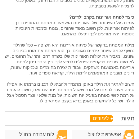
שונות, להשתמש בהקשרים נכונים בסביבות חברתיות, ובאופן כללי
להצליח לשגשג בסביבתו.
כיצד לפתח אוריינות בקרב ילדים?
עמידה על חשיבותה של האוריינות הוא צעד המפתח בהתוויית דרך
לפיתוח אוריינות. לכן חשוב מאוד שהורים, גננות וסמכויות חינוכיות
נוספות, יהיו מודעים לכך ויפעלו בהתאם.
מילת המפתח בהקשר של פיתוח אוריינות היא חשיפה – ככל שהילד
נחשף לכמה שיותר גירויים מגוונים, כך הוא מפתח את מוחו בכיוונים
שונים, ומגביר את יכולות האוריינות שלו בשדה רחב יותר של תחומים. יש
לא מעט צעדים פרקטיים שיכולים לסייע לכך. בין היתר ניתן לפתח
אוריינות באמצעות משחקים, עבודות יצירה בחומרים וטכניקות שונות,
דיונים מובנים המותאמים לרמת הילד, קריאת ספרים ועוד.
חשוב לאתגר את הילד באופן מתמיד ולהביא לו תכנים ברמתו או אפילו
טיפה מעבר לרמתו על מנת שיגדל ויתפתח. יחד עם זאת, חשוב להקפיד
על רמת קושי נאותה בפעילויות השונות, על מנת שלא ייווצר תסכול אצל
הילד, ושיוכל להתקדם באופן בריא בקצב המתאים לו.
תגיות
לימודים
אפשרויות לניצול
לוח עבודה בחו"ל