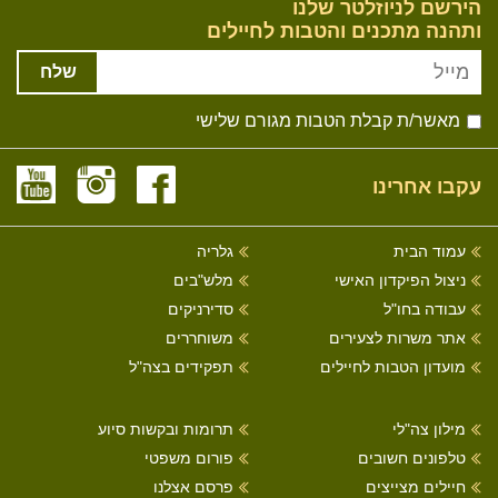
הירשם לניוזלטר שלנו
ותהנה מתכנים והטבות לחיילים
שלח
מאשר/ת קבלת הטבות מגורם שלישי
עקבו אחרינו
עמוד הבית
גלריה
ניצול הפיקדון האישי
מלש"בים
עבודה בחו"ל
סדירניקים
אתר משרות לצעירים
משוחררים
מועדון הטבות לחיילים
תפקידים בצה"ל
מילון צה"לי
תרומות ובקשות סיוע
טלפונים חשובים
פורום משפטי
חיילים מצייצים
פרסם אצלנו