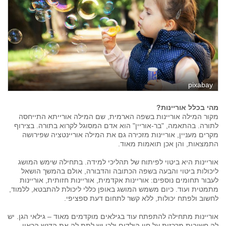
pixabay
מהי בכלל אוריינות?
מקור המילה אוריינות בשפה הארמית, שם המילה אורייתא התייחסה
לתורה. בהתאמה, "בר-אוריין" הוא אדם המסוגל לקרוא בתורה. בצירוף
מקרים מעניין, אוריינות מזכירה גם את המילה אוריינטציה שפירושה
התמצאות, והן אכן תואמות מאוד.
אוריינות היא ביטוי לפיתוח של תהליכי למידה. בתחילה שימש המושג
ליכולות ביטוי והבעה בשפה הכתובה והדבורה, אולם בהמשך הושאל
לעבור תחומים נוספים: אוריינות אקדמית, אוריינות חזותית, אוריינות
מתמטית ועוד. כיום משמש המושג באופן כללי ליכולת להתבטא, ללמוד,
לחשוב ולפתח יכולות, ללא קשר לתחום דעת ספציפי.
אוריינות מתחילה להתפתח עוד בגילאים מוקדמים מאוד – גילאי הגן. יש
לה חשיבות מרכזית על חיי הילדים ולכן יש לתת לה את הדגש הראוי.