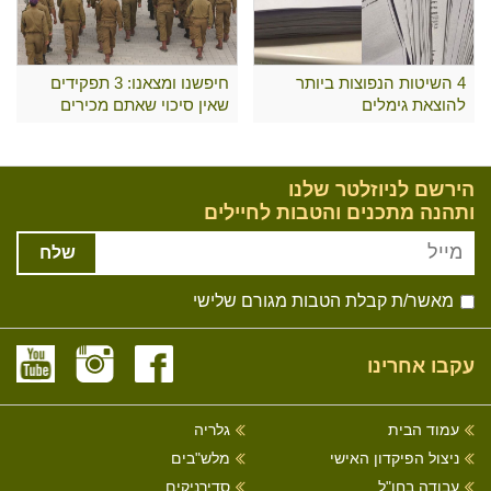
4 השיטות הנפוצות ביותר
חיפשנו ומצאנו: 3 תפקידים
להוצאת גימלים
שאין סיכוי שאתם מכירים
הירשם לניוזלטר שלנו
ותהנה מתכנים והטבות לחיילים
שלח
מאשר/ת קבלת הטבות מגורם שלישי
עקבו אחרינו
עמוד הבית
גלריה
ניצול הפיקדון האישי
מלש"בים
עבודה בחו"ל
סדירניקים