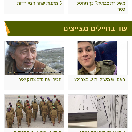
משכורת צבאית? כך תחסכו
5 מתנות שחרור מיוחדות
כסף
עוד בחיילים מצייצים
האם יש מש"קי ת"ש בצה"ל?
הכירו את נדב צדוק יאיר