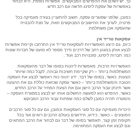
כך, יש לשלם את ההפרשים המבוקשים. אפשרות נוספת, היא לבחור
באפשרות של עסקת ליסינג חדשה עם רכב חדש.
כמובן, שלפני שסוגרים עסקה, חשוב להתעניין בצורה מעמיקה בכל
פרטיה, לערוך את החישובים המבוקשים וזאת, על מנת להבטיח
שהעסקה אכן משתלמת.
עסקאות טרייד אין
כיום, גם היצע האפשרויות לעסקאות טרייד אין התרחבו וקיימת אפשרות
לבצע אותן במגוון רחב של דרכים ודרך מספר לא מועט של חברות שונות
כמו: חברות ליסינג, סוכנויות רכב ועוד..
האפשרויות הרבות, מאפשרות ליהנות בסופו של דבר מהעסקאות
המשתלמות ביותר – רק שקיימת חשיבות גבוהה, לקבל כמה שיותר
הצעות, כאשר, בסופו של דבר, ידע יהווה כוח ויאפשר לבצע את העסקה
הטובה והמשתלמת ביותר – כאשר עסקה שכזאת כוללת גם את ההצעה
אשר תינתן עבור הרכב הישן וגם את הצעת המחיר על הרכב החדש,
כאשר, ההפרש הוא למעשה התשלום אותו יש לבצע במסגרת העסקה –
והמטרה תהיה כמובן לשלם כמה שפחות עבור הרכב המבוקש.
היכרות מעמיקה עם כל סוגי העסקאות וכמובן, גם עם כל סוגי הרכבים
המוצעים – כאשר, כידוע, חידושים בעולם הרכבים רואים אור בכל
תקופת זמן קצר, תאפשר בסופו של דבר גם לבחור את הרכב המתאים
וגם לבצע את העסקה המתאימה.