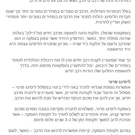
כמויות גדולות של רכבים ולכן, נשארות עם עודפים גדולים.
בגלל הכמויות הגדולות, הרכבים נמכרים במחירים נמוכים יותר וכך שגם
חברות הליסינג יכולות למכור את הרכבים במחירים נמוכים יותר ממחירי
השוק ועדיין להרוויח.
בעסקאות שכאלו, הלקוח נהנה למעשה מרכב חדש מה"ניילון" בעלות
שהינה מוזלת יותר, כאשר, החיסרון היחיד אשר טמון בעסקה זו הוא
שהרכב נרשם על הלקוח כיד שניה – מכיוון שחברת הליסינג עצמה היא
היד הראשונה.
כך שמי שמעוניין לקנות רכב חדש ואין לו את היכולת הכלכלית לעמוד
במחירים של היבואן, יוכל להתעניין בעסקאות מהסוג הזה, בדרך
להגשמת החלום שלו הודות רכב חדש.
ליסינג פרטי
אפשרות נוספת שכדאי להכיר באה לידי ביטוי במסלול ליסינג פרטי –
מסלול זה מיועד עבור לקוחות פרטיים, אשר מעוניינים ליהנות מרכב
חדש, אך אין להם את סכום הכסף הנדרש על מנת לרכוש את הרכב.
בעסקת ליסינג פרטי, משלמים לחברה מקדמה בגובה מסוים וסכום
חודשי קבוע, אותו מתחייבים לשלם לאורך כל תקופת העסקה – אשר
אורכת לרוב למשך תקופת זמן של כ-3 שנים פלוס מינוס.
בסיום תקופת העסקה, קיימת אפשרות לרכוש את הרכב – כאשר, לשם