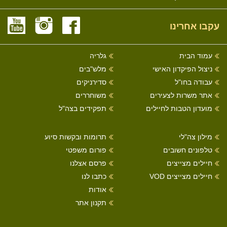
עקבו אחרינו
עמוד הבית
גלריה
ניצול הפיקדון האישי
מלש"בים
עבודה בחו"ל
סדירניקים
אתר משרות לצעירים
משוחררים
מועדון הטבות לחיילים
תפקידים בצה"ל
מילון צה"לי
תרומות ובקשות סיוע
טלפונים חשובים
פורום משפטי
חיילים מצייצים
פרסם אצלנו
חיילים מצייצים VOD
כתבו לנו
אודות
תקנון אתר