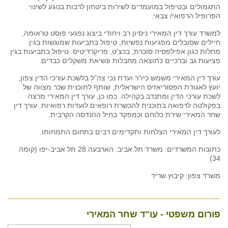
התגמולים ובטיפול במועמדים לשירות ביטחון לרבות בנוגע לשינוי
הפרופיל הרפואי/ צבאי.
למשרד עורך דין המאירי ניסיון רב ויחודי ביצוג נפגעי פוסט טראומה,
חיילים שסובלים מפגיעות נפשיות, טיפול בתביעות שמוגשות בגין
מחלות כגון אפילפסיה סוכרת, בכצ'ט, פריקרדיטיס. טיפול בתביעות בגין
פציעות גב וברכיים כתוצאה מחבלות ונשיאת משקלים כבדים.
עורך דין המאירי משמש כיו"ר ועדת נכי צה”ל בלשכת עורכי הדין צפון,
יועץ לאגודת הפסוריאזיס הישראלית, שותף לתוכנית שכר מצווה של
לשכת עורכי הדין ומתנדב בקהילה. כמו כן, עורך דין המאירי מרצה
בפקולטה לרפואה בתוכנית להכשרת רופאים לועדות רפואיות. עורך דין
שחר המאירי שירת כלוחם וכמפקד בחיל ההנדסה הקרבית.
לעורך דין המאירי הצלחות ותקדימים רבים בתחום התמחותו.
כתובות המשרדים: משרד תל אביב: הארבעה 28 תל אביב-יפו (קומה
34)
משרד צפון: קיבוץ שריד
פורום משפטי - עו"ד שחר המאירי