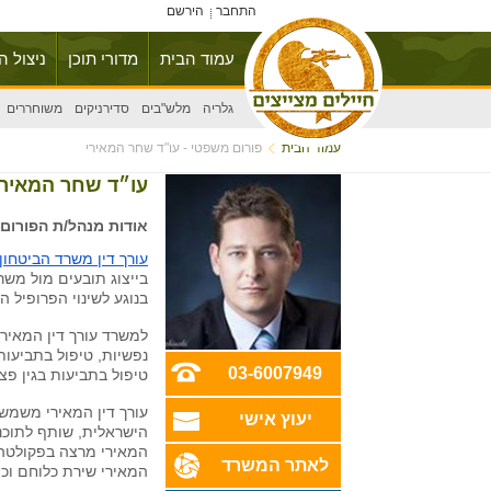
התחבר
הירשם
עמוד הבית
מדורי תוכן
ניצול ה
גלריה
מלש"בים
סדירניקים
משוחררים
עמוד הבית
פורום משפטי - עו"ד שחר המאירי
עו״ד שחר המאירי
אודות מנהל/ת הפורום:
עורך דין משרד הביטחון
בייצוג תובעים מול משר
בנוגע לשינוי הפרופיל ה
למשרד עורך דין המאירי 
נפשיות, טיפול בתביעות
03-6007949
טיפול בתביעות בגין פצ
עורך דין המאירי משמש כ
יעוץ אישי
הישראלית, שותף לתוכני
המאירי מרצה בפקולטה 
לאתר המשרד
המאירי שירת כלוחם וכ