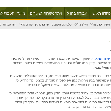
פקדון האישי
עבודה בחו"ל
אתר משרות לצעירים
מועדון הטבות לח
תפקידים בצה"ל
מילון צה"לי
טלפונים חשובים
פורום נזיקין
פורום פלילי
לוח אבדות ומ
 שחר המאירי
, שותף ומייסד של משרד עורכי דין המאירי ושות’ מתמחה
ד הביטחון קצין התגמולים ובטיפול במועמדים לשירות ביטחון לרבות
רפואי/ צבאי.
ניסיון רב ויחודי ביצוג נפגעי פוסט טראומה, חיילים שסובלים מפגיעות
 שמוגשות בגין מחלות כגון אפילפסיה סוכרת, בכצ'ט, פריקרדיטיס.
יעות גב וברכיים כתוצאה מחבלות ונשיאת משקלים כבדים.
יו"ר ועדת נכי צה”ל בלשכת עורכי הדין צפון, יועץ לאגודת הפסוריאזיס
ת שכר מצווה של לשכת עורכי הדין ומתנדב בקהילה. כמו כן, עורך דין
לרפואה בתוכנית להכשרת רופאים לועדות רפואיות. עורך דין שחר
מפקד בחיל ההנדסה הקרבית.