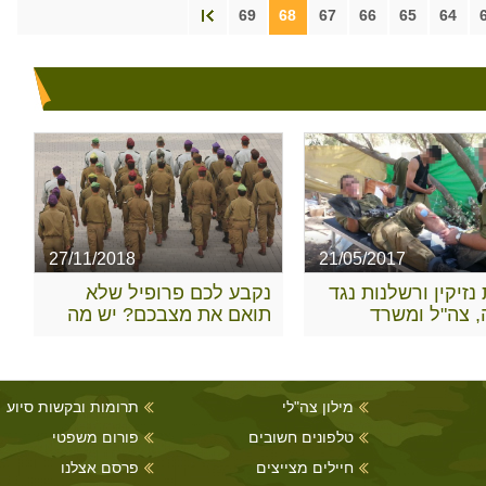
69
68
67
66
65
64
27/11/2018
21/05/2017
נזיקין ורשלנות נגד
נקבע לכם פרופיל שלא
, צה"ל ומשרד
תואם את מצבכם? יש מה
ן
לעשות
מילון צה"לי
תרומות ובקשות סיוע
טלפונים חשובים
פורום משפטי
חיילים מצייצים
פרסם אצלנו