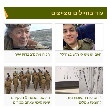
עוד בחיילים מצייצים
האם יש מש"קי ת"ש בצה"ל?
הכירו את נדב צדוק יאיר
4 השיטות הנפוצות ביותר
חיפשנו ומצאנו: 3 תפקידים
להוצאת גימלים
שאין סיכוי שאתם מכירים